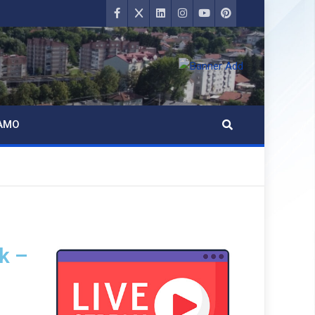
AMO
k –