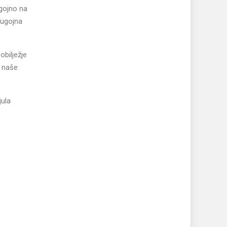
ugojno na
Bugojna
obilježje
a naše
jula