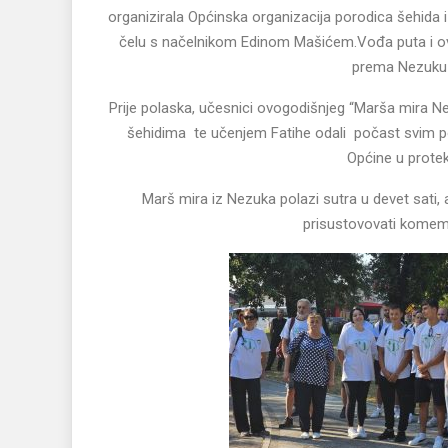
organizirala Općinska organizacija porodica šehida 
čelu s načelnikom Edinom Mašićem.Vođa puta i ove 
prema Nezuku ,
Prije polaska, učesnici ovogodišnjeg “Marša mira Ne
šehidima te učenjem Fatihe odali počast svim p
Općine u prote
Marš mira iz Nezuka polazi sutra u devet sati,
prisustovovati komemo