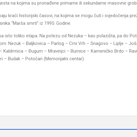
 mjesta na kojima su pronađene primarne ili sekundarne masovne grob
u kraći historijski časovi, na kojima se mogu čuti i svjedočenja prež
nika “Marša smrti” iz 1995. Godine.
i, sa isto toliko etapa. Na potezu od Nezuka – kao polazišta, pa do Po
om: Nezuk – Baljkovica – Parlog – Crni Vrh – Snagovo – Liplje – Još
– Kaldrmica – Đugum – Mravinjci – Burnice – Kameničko Brdo – Ravn
ari – Budak – Potočari (Memorijalni centar).