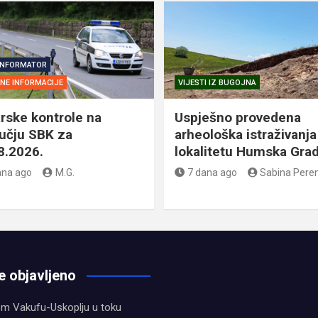
INFORMATOR
SNE INFORMACIJE
VIJESTI IZ BUGOJNA
rske kontrole na
Uspješno provedena
učju SBK za
arheološka istraživanja
8.2026.
lokalitetu Humska Gra
ana ago
M.G.
7 dana ago
Sabina Pere
e objavljeno
em Vakufu-Uskoplju u toku