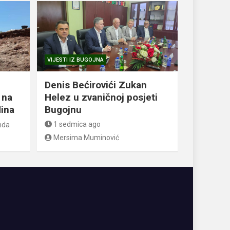
VIJESTI IZ BUGOJNA
Denis Bećirovići Zukan
 na
Helez u zvaničnoj posjeti
dina
Bugojnu
1 sedmica ago
nda
Mersima Muminović