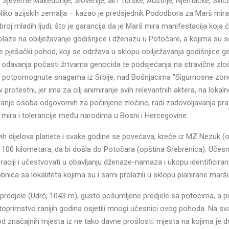
 Sjeverne Makedonije, Slovenije, ali i Turske, Austrije, Njemačke, Švic
oliko azijskih zemalja – kazao je predsjednik Pododbora za Marš mira
roj mladih ljudi, što je garancija da je Marš mira manifestacija koja će
laze na obilježavanje godišnjice i dženazu u Potočare, a kojima su s
e pješački pohod, koji se održava u sklopu obilježavanja godišnjice 
em odavanja počasti žrtvama genocida te podsjećanja na stravične zlo
ske, potpomognute snagama iz Srbije, nad Bošnjacima “Sigurnosne zo
 protestni, jer ima za cilj animiranje svih relevantnih aktera, na lokal
nje osoba odgovornih za počinjene zločine, radi zadovoljavanja pr
 mira i tolerancije među narodima u Bosni i Hercegovine.
 svih dijelova planete i svake godine se povećava, kreće iz MZ Nezuk (
o 100 kilometara, da bi došla do Potočara (opština Srebrenica). Učesn
ciji i učestvovati u obavljanju dženaze-namaza i ukopu identificiran
ica sa lokaliteta kojima su i sami prolazili u sklopu planirane marš
redjele (Udrč, 1043 m), gusto pošumljene predjele sa potocima, a pr
stoprimstvo ranijih godina osjetili mnogi učesnici ovog pohoda. Na sv
o od značajnih mjesta iz ne tako davne prošlosti: mjesta na kojima je 