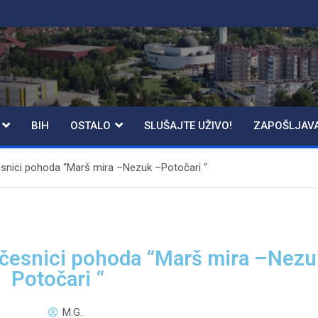
BIH
OSTALO
SLUŠAJTE UŽIVO!
ZAPOŠLJAV
esnici pohoda “Marš mira –Nezuk –Potočari “
učesnici pohoda “Marš mira –Nezu
Potočari “
M.G.