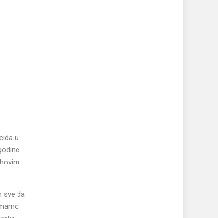
cida u
 godine
jihovim
m sve da
. Imamo