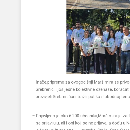
Inače,pripreme za ovogodišnji Marš mira se priv
Srebrenici i još jedne kolektivne dženaze, korača
preživjeli Srebreničani tražili put ka slobodnoj ter
– Prijavljeno je oko 6.200 učesnika,Marš mira je za
se prijavljuju, ali i oni koji se ne prijave, a dođu