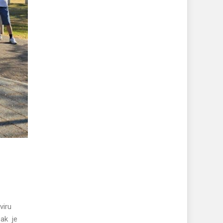
kviru
zak je