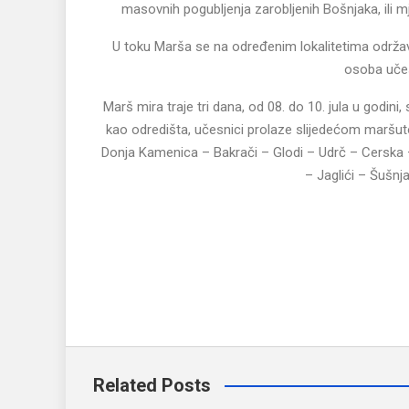
masovnih pogubljenja zarobljenih Bošnjaka, ili
U toku Marša se na određenim lokalitetima održavaj
osoba učes
Marš mira traje tri dana, od 08. do 10. jula u godin
kao odredišta, učesnici prolaze slijedećom maršut
Donja Kamenica – Bakrači – Glodi – Udrč – Cerska 
– Jaglići – Šušnj
Related Posts