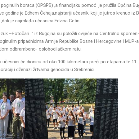
i poginulih boraca (OPŠPB) ,a financijsku pomoć je pružila Općina B
godine je Edhem Čehaja,najstariji učesnik, koji je jutros krenuo iz 
dok je najmlađa učesnica Edvina Cetin.
zuk –Potočari ” iz Bugojna su položili cvijeće na Centralno spomen-
oginulim pripadnicima Armije Republike Bosne i Hercegovine i MUP-
klom odbrambeno- oslobodilačkom ratu.
 a učesnici će dionicu od oko 100 kilometara preći po etapama te 11. 
raciji i dženazi žrtvama genocida u Srebrenici.