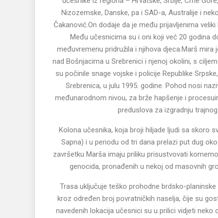
učesnike iz regiona – Hrvatske, Srbije, Crne Gore,
Nizozemske, Danske, pa i SAD-a, Australije i nek
Čakanović.On dodaje da je među prijavljenima veliki b
Među učesnicima su i oni koji već 20 godina do
međuvremenu pridružila i njihova djeca.Marš mira j
nad Bošnjacima u Srebrenici i njenoj okolini, s cilj
su počinile snage vojske i policije Republike Srp
Srebrenica, u julu 1995. godine. Pohod nosi naziv
međunarodnom nivou, za brže hapšenje i procesuira
preduslova za izgradnju trajnog
Kolona učesnika, koja broji hiljade ljudi sa skoro
Sapna) i u periodu od tri dana prelazi put dug ok
završetku Marša imaju priliku prisustvovati komemora
genocida, pronađenih u nekoj od masovnih grobn
Trasa uključuje teško prohodne brdsko-planinske p
kroz određen broj povratničkih naselja, čije su go
navedenih lokacija učesnici su u prilici vidjeti nek