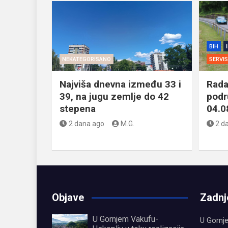
BIH
NEKATEGORISANO
SERVI
Najviša dnevna između 33 i
Rada
39, na jugu zemlje do 42
podr
stepena
04.0
2 dana ago
M.G.
2 d
Objave
Zadnj
U Gornjem Vakufu-
U Gornj