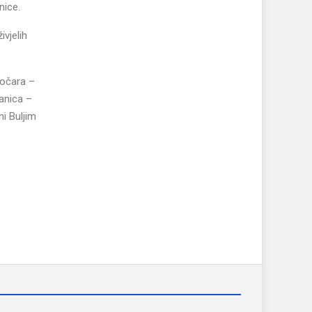
nice.
ivjelih
točara –
anica –
i Buljim