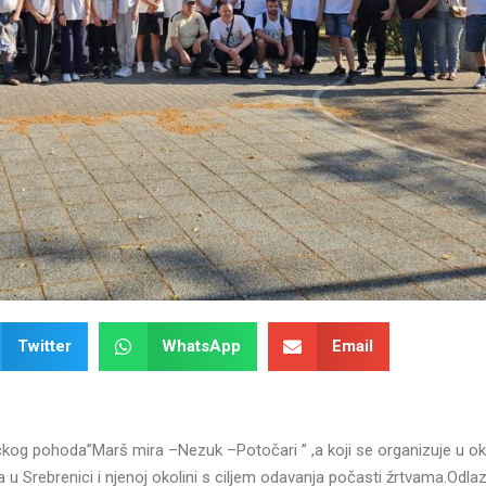
Twitter
WhatsApp
Email
čkog pohoda”Marš mira –Nezuk –Potočari ” ,a koji se organizuje u o
u Srebrenici i njenoj okolini s ciljem odavanja počasti žrtvama.Odla