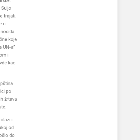
arske,
 Suljo
 trajati.
e u
genocida
čine koje
ne UN-a”
nom i
avde kao
opština
ici po
ih žrtava
ute.
olazi i
akoj od
došlo do