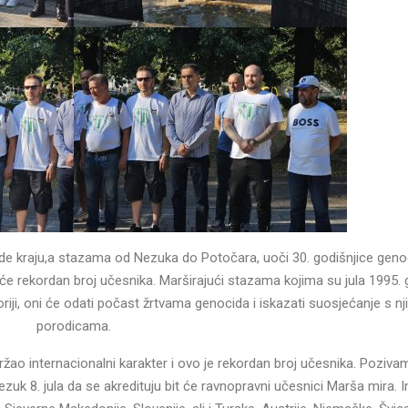
ode kraju,a stazama od Nezuka do Potočara, uoči 30. godišnjice geno
t će rekordan broj učesnika. Marširajući stazama kojima su jula 1995.
itoriji, oni će odati počast žrtvama genocida i iskazati suosjećanje s n
porodicama.
držao internacionalni karakter i ovo je rekordan broj učesnika. Poziva
 u Nezuk 8. jula da se akredituju bit će ravnopravni učesnici Marša mira