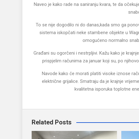
Naveo je kako rade na saniranju kvara, te da očekuje 
snabd
To se nije dogodilo ni do danas,kada smo ga ponovo 
sistema iskopčati neke stambene objekte u Wagner
omogućeno normalno snabdij
Građani su ogorčeni i nestrpljivi. Kažu kako je krajnj
prispjelim računima za januar koji su, po njihovo
Navode kako će morati platiti visoke iznose račun
električne grijalice. Smatraju da je krajnje vrijem
kvalitetna isporuka toplotne en
Related Posts