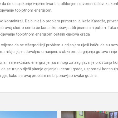
da će u najskorije vrijeme kvar biti otklonjen i stvoreni uslovi za kon
ijevanje toplotnom energijom.
kontaktirali. Da bi riješio problem primoran je, kaže Karadža, privr
ovoj ulici, o čemu će korisnike obavijestiti pismenim putem. Tako ć
evanje toplotnom energijom ostalih dijelova grada.
e vrijeme da se višegodišnji problem s grijanjem riješi.Ističu da su nez
m mišljenju, nedovoljno umanjeni, s obzirom da grijanja gotovo i nije 
a i za električnu energiju, jer su mnogi za zagrijavanje prostorija kori
e da se trajno riješi pitanje grijanja u centru grada, uspostavi kontinuir
ergije, kako se ovaj problem ne bi ponavljao svake godine.