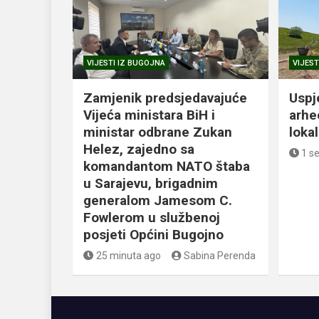
VIJESTI IZ BUGOJNA
VIJEST
Zamjenik predsjedavajuće
Uspj
Vijeća ministara BiH i
arhe
ministar odbrane Zukan
loka
Helez, zajedno sa
1 s
komandantom NATO štaba
u Sarajevu, brigadnim
generalom Jamesom C.
Fowlerom u službenoj
posjeti Općini Bugojno
25 minuta ago
Sabina Perenda