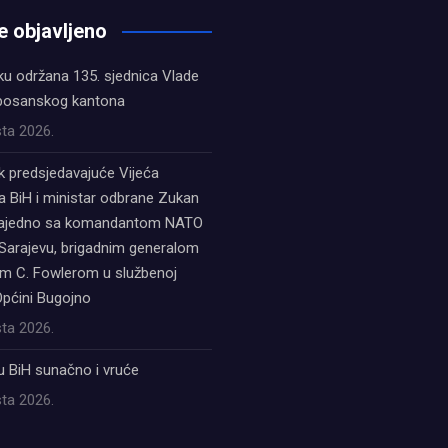
e objavljeno
ku održana 135. sjednica Vlade
bosanskog kantona
ta 2026.
k predsjedavajuće Vijeća
a BiH i ministar odbrane Zukan
zajedno sa komandantom NATO
Sarajevu, brigadnim generalom
 C. Fowlerom u službenoj
Općini Bugojno
ta 2026.
u BiH sunačno i vruće
ta 2026.