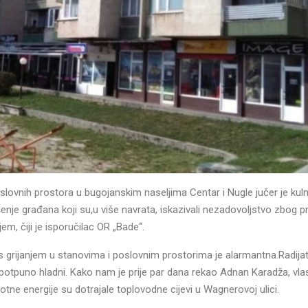
lovnih prostora u bugojanskim naseljima Centar i Nugle jučer je kul
enje građana koji su,u više navrata, iskazivali nezadovoljstvo zbog 
njem, čiji je isporučilac OR „Bade“.
a s grijanjem u stanovima i poslovnim prostorima je alarmantna.Radijat
potpuno hladni. Kako nam je prije par dana rekao Adnan Karadža, vla
otne energije su dotrajale toplovodne cijevi u Wagnerovoj ulici.