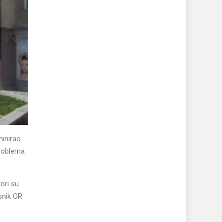
minirao
problema
ori su
snik OR