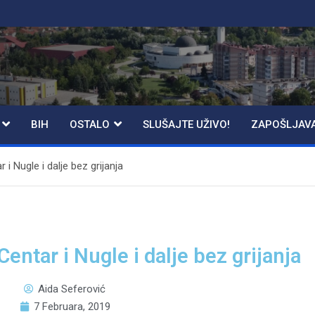
BIH
OSTALO
SLUŠAJTE UŽIVO!
ZAPOŠLJAV
i Nugle i dalje bez grijanja
entar i Nugle i dalje bez grijanja
Aida Seferović
7 Februara, 2019