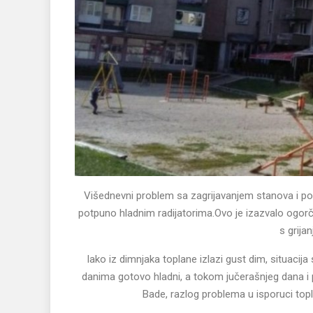
Višednevni problem sa zagrijavanjem stanova i pos
potpuno hladnim radijatorima.Ovo je izazvalo ogorč
s grija
Iako iz dimnjaka toplane izlazi gust dim, situacij
danima gotovo hladni, a tokom jučerašnjeg dana i 
Bade, razlog problema u isporuci topl