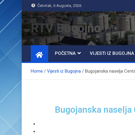
Četvrtak, 6 Augusta, 2026
RTV Bugojno
POČETNA
VIJESTI IZ BUGOJNA
Home
Vijesti iz Bugojna
Bugojanska naselja Centar 
Bugojanska naselja C