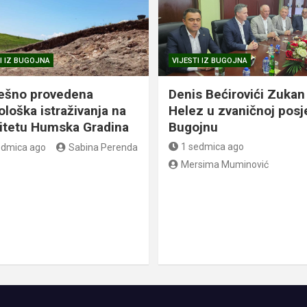
I IZ BUGOJNA
VIJESTI IZ BUGOJNA
ešno provedena
Denis Bećirovići Zukan
ološka istraživanja na
Helez u zvaničnoj posj
litetu Humska Gradina
Bugojnu
1 sedmica ago
edmica ago
Sabina Perenda
Mersima Muminović