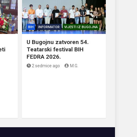
BIH
INFORMATOR
VIJESTI IZ BUGOJNA
U Bugojnu zatvoren 54.
eti
Teatarski festival BIH
FEDRA 2026.
2 sedmice ago
M.G.