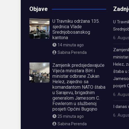
Objave
Zadnj
U Travniku održana 135.
U Travni
sjednica Vlade
Srednjo
Srednjobosanskog
kantona
6. Augus
14 minuta ago
Zamjeni
Sabina Perenda
ministar
Helez, 
Zamjenik predsjedavajuće
Vijeća ministara BiH i
štaba u 
ministar odbrane Zukan
Jamesom
Helez, zajedno sa
posjeti 
komandantom NATO štaba
u Sarajevu, brigadnim
6. Augus
generalom Jamesom C.
Fowlerom u službenoj
I danas 
posjeti Općini Bugojno
6. Augus
25 minuta ago
Sabina Perenda