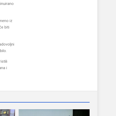
tinuirano
emeno iz
e biti
adovoljni
bilo.
stili
ana i