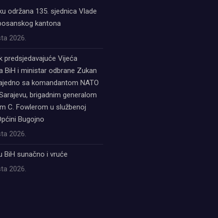
ku održana 135. sjednica Vlade
bosanskog kantona
ta 2026.
k predsjedavajuće Vijeća
a BiH i ministar odbrane Zukan
zajedno sa komandantom NATO
Sarajevu, brigadnim generalom
 C. Fowlerom u službenoj
Općini Bugojno
ta 2026.
u BiH sunačno i vruće
ta 2026.