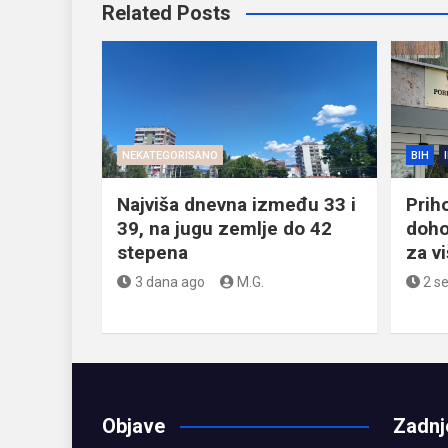
Related Posts
NEKATEGORISANO
BIH
Najviša dnevna između 33 i
Prih
39, na jugu zemlje do 42
doho
stepena
za v
3 dana ago
M.G.
2 s
Objave
Zadnj