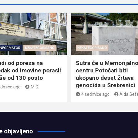
INFORMATOR
NEKATEGORISANO
NEKATEGORISANO
odi od poreza na
Sutra će u Memorijaln
dak od imovine porasli
centru Potočari biti
iše od 130 posto
ukopano deset žrtava
genocida u Srebrenici
edmice ago
M.G.
4 sedmice ago
Aida Sefe
e objavljeno