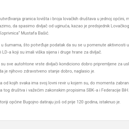
tvrđivanja granica lovišta i broja lovačkih društava u jednoj općini, 
lazimo, da spasimo divljač od uginuća, kazao je predsjednik Lovačko
Koprivnica“ Mustafa Bašić.
ači u šumama, što potvrđuje podatak da su se u pomenute aktivnosti uk
 LD-a koji su imali viška sijena i druge hrane za divljač.
u sve autohtone vrste divljači kondiciono dobro pripremljene za us
da je njihovo zdravstveno stanje dobro, naglasio je.
cija od kojih svaka ima svoj lovni revir u kojem su, do momenta zabran
a tog društva i važećim zakonskim propisima SBK-a i Federacije BiH.
toriji općine Bugojno datiraju još od prije 120 godina, istaknuo je.