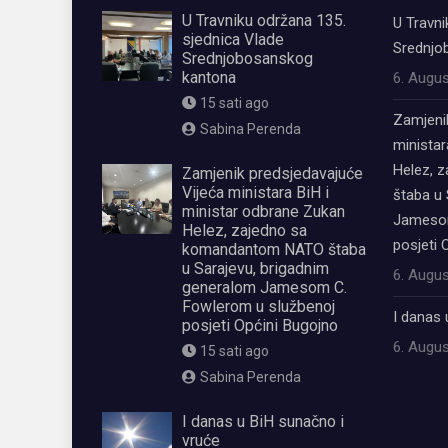
U Travniku održana 135.
U Travni
sjednica Vlade
Srednjo
Srednjobosanskog
kantona
6. Augus
15 sati ago
Zamjeni
Sabina Perenda
ministar
Helez, 
Zamjenik predsjedavajuće
Vijeća ministara BiH i
štaba u 
ministar odbrane Zukan
Jamesom
Helez, zajedno sa
posjeti 
komandantom NATO štaba
u Sarajevu, brigadnim
6. Augus
generalom Jamesom C.
Fowlerom u službenoj
I danas 
posjeti Općini Bugojno
6. Augus
15 sati ago
Sabina Perenda
I danas u BiH sunačno i
vruće