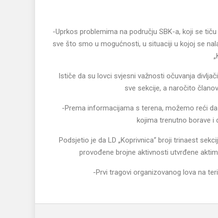
-Uprkos problemima na području SBK-a, koji se tiču u
sve što smo u mogućnosti, u situaciji u kojoj se na
„
Ističe da su lovci svjesni važnosti očuvanja divlj
sve sekcije, a naročito članovi
-Prema informacijama s terena, možemo reći da s
kojima trenutno borave i 
Podsjetio je da LD „Koprivnica“ broji trinaest sek
provođene brojne aktivnosti utvrđene aktim
-Prvi tragovi organizovanog lova na teri