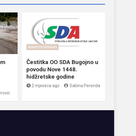
NEKATEGORISANO
om
Čestitka OO SDA Bugojno u
povodu Nove 1448.
hidžretske godine
2 mjeseca ago
Sabina Perenda
rović