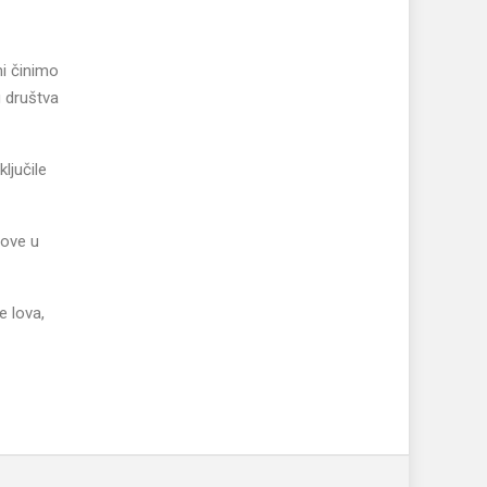
mi činimo
g društva
ljučile
love u
e lova,