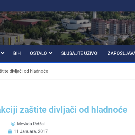
BIH
OSTALO
SLUŠAJTE UŽIVO!
ZAPOŠLJAV
štite divljači od hladnoće
kciji zaštite divljači od hladnoće
Mevlida Ridžal
11 Januara, 2017