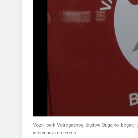
Vozni park Vatrogasnog društva Bugojno bogatiji 
intervencija na terenu.