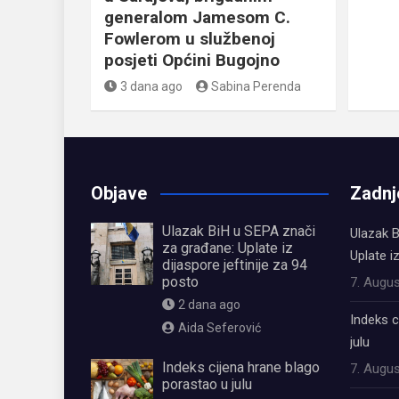
generalom Jamesom C.
Fowlerom u službenoj
posjeti Općini Bugojno
3 dana ago
Sabina Perenda
Objave
Zadnj
Ulazak BiH u SEPA znači
Ulazak B
za građane: Uplate iz
Uplate i
dijaspore jeftinije za 94
posto
7. Augus
2 dana ago
Indeks c
Aida Seferović
julu
Indeks cijena hrane blago
7. Augus
porastao u julu