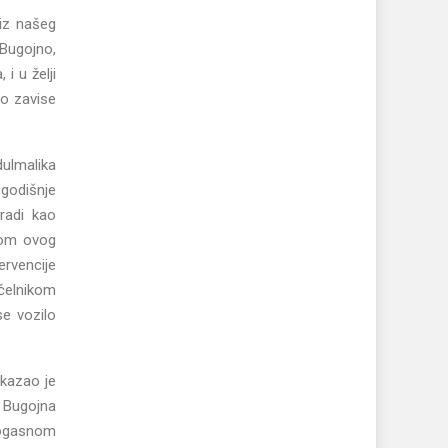
 iz našeg
 Bugojno,
i u želji
o zavise
ulmalika
ogodišnje
radi kao
ijom ovog
ervencije
ačelnikom
se vozilo
 kazao je
u Bugojna
trogasnom