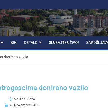
BIH
OSTALO
SLUŠAJTE UŽIVO!
ZAPOŠLJAV
a donirano vozilo
trogascima donirano vozilo
Mevlida Ridžal
26 Novembra, 2015