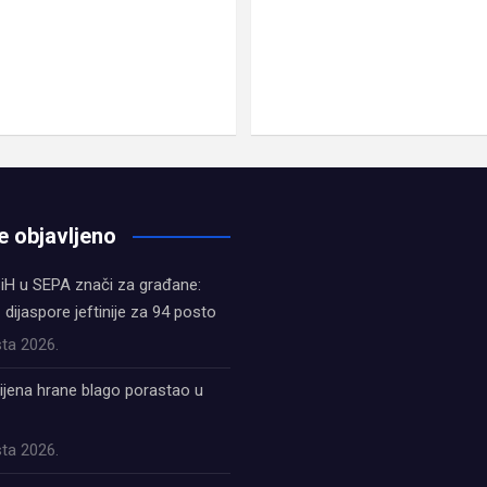
e objavljeno
iH u SEPA znači za građane:
z dijaspore jeftinije za 94 posto
ta 2026.
ijena hrane blago porastao u
ta 2026.