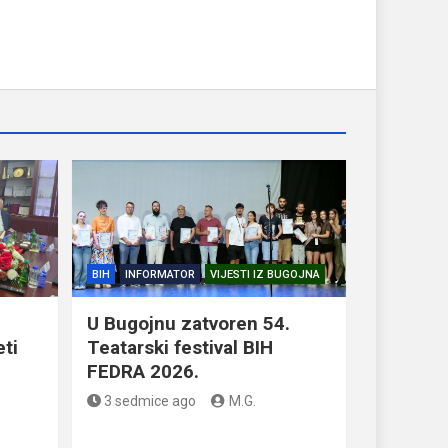
BIH
INFORMATOR
VIJESTI IZ BUGOJNA
U Bugojnu zatvoren 54.
eti
Teatarski festival BIH
FEDRA 2026.
3 sedmice ago
M.G.