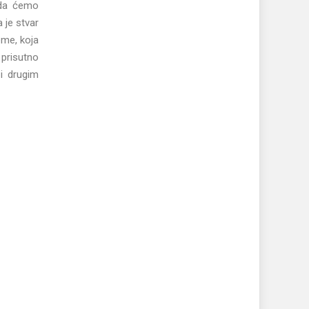
ada ćemo
 je stvar
eme, koja
 prisutno
 i drugim