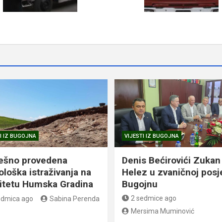
I IZ BUGOJNA
VIJESTI IZ BUGOJNA
ešno provedena
Denis Bećirovići Zukan
ološka istraživanja na
Helez u zvaničnoj posj
litetu Humska Gradina
Bugojnu
2 sedmice ago
edmica ago
Sabina Perenda
Mersima Muminović