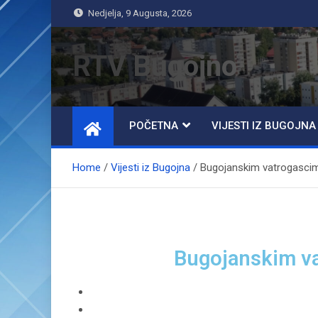
Nedjelja, 9 Augusta, 2026
RTV Bugojno
POČETNA
VIJESTI IZ BUGOJNA
Home
Vijesti iz Bugojna
Bugojanskim vatrogascim
Bugojanskim va