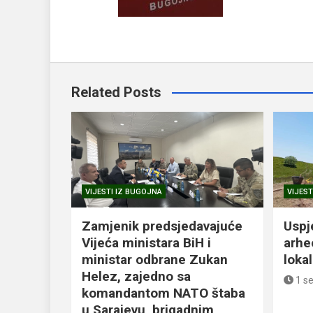
Related Posts
VIJESTI IZ BUGOJNA
VIJEST
Zamjenik predsjedavajuće
Uspj
Vijeća ministara BiH i
arhe
ministar odbrane Zukan
loka
Helez, zajedno sa
1 s
komandantom NATO štaba
u Sarajevu, brigadnim