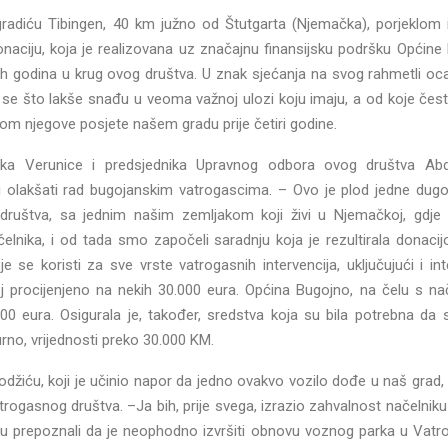
 gradiću Tibingen, 40 km južno od Štutgarta (Njemačka), porjeklom
aciju, koja je realizovana uz značajnu finansijsku podršku Općine
lih godina u krug ovog društva. U znak sjećanja na svog rahmetli oca, 
 što lakše snađu u veoma važnoj ulozi koju imaju, a od koje čest
tokom njegove posjete našem gradu prije četiri godine.
ika Verunice i predsjednika Upravnog odbora ovog društva Abd
i olakšati rad bugojanskim vatrogascima. – Ovo je plod jedne dug
ruštva, sa jednim našim zemljakom koji živi u Njemačkoj, gdje 
čelnika, i od tada smo započeli saradnju koja je rezultirala donac
se koristi za sve vrste vatrogasnih intervencija, uključujući i int
j procijenjeno na nekih 30.000 eura. Općina Bugojno, na čelu s n
0 eura. Osigurala je, također, sredstva koja su bila potrebna da 
rno, vrijednosti preko 30.000 KM.
džiću, koji je učinio napor da jedno ovakvo vozilo dođe u naš grad,
trogasnog društva. –Ja bih, prije svega, izrazio zahvalnost načelnik
i su prepoznali da je neophodno izvršiti obnovu voznog parka u Va