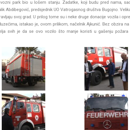
 vozni park bio u lošem stanju. Zadatke, koji budu pred nama, s
lmalik Abdibegović, predsjednik UO Vatrogasnog društva Bugojno. Velika
avljaju svoj grad. U prilog tome su i neke druge donacije vozila i opr
uzećima, istakao je, ovom prilikom, načelnik Ajkunić. Bez obzira na
elja svih je da se ovo vozilo što manje koristi u gašenju požara