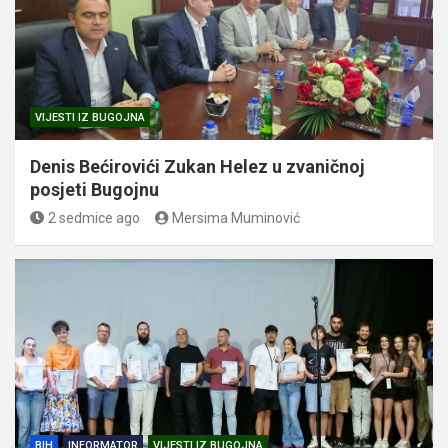
VIJESTI IZ BUGOJNA
Denis Bećirovići Zukan Helez u zvaničnoj
posjeti Bugojnu
2 sedmice ago
Mersima Muminović
BIH
INFORMATOR
VIJESTI IZ BUGOJNA