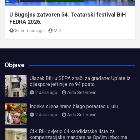
U Bugojnu zatvoren 54. Teatarski festival BIH
FEDRA 2026.
3 sedmice ago
M.G.
Objave
Ulazak BiH u SEPA znači za građane: Uplate iz
dijaspore jeftinije za 94 posto
2 dana ago
Aida Seferović
Indeks cijena hrane blago porastao u julu
2 dana ago
Aida Seferović
CIK BiH ovjerio 64 kandidatske liste za
kompenzacijske mandate na Općim izborima