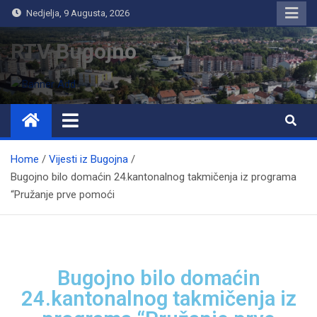
Nedjelja, 9 Augusta, 2026
RTV Bugojno
Home
Vijesti iz Bugojna
Bugojno bilo domaćin 24.kantonalnog takmičenja iz programa
“Pružanje prve pomoći
Bugojno bilo domaćin
24.kantonalnog takmičenja iz