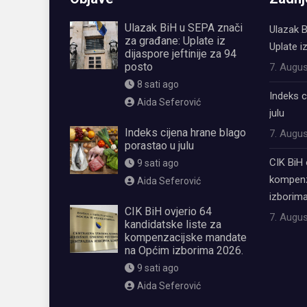
Ulazak BiH u SEPA znači
Ulazak B
za građane: Uplate iz
Uplate i
dijaspore jeftinije za 94
posto
7. Augus
8 sati ago
Indeks c
Aida Seferović
julu
Indeks cijena hrane blago
7. Augus
porastao u julu
CIK BiH 
9 sati ago
kompenz
Aida Seferović
izborima
CIK BiH ovjerio 64
7. Augus
kandidatske liste za
kompenzacijske mandate
na Općim izborima 2026.
9 sati ago
Aida Seferović