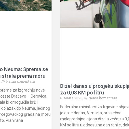
 do Neuma: Sprema se
istrala prema moru
.
Nema komentara
Dizel danas u prosjeku skuplj
ipreme za izgradnju nove
za 0,08 KM po litru
 ceste Dračevo – Cerovica.
6. Marta 2026.
Nema komentara
la bi omogućila brži i
Federalno ministarstvo trgovine objavi
i dolazak do Neuma, jedinog
je da je danas, 6. marta, prosječna
rcegovačkog grada na moru,
maloprodajna cijena dizela veća za 0,
nfo. Planirana
KM po litru u odnosu na dan ranije, dok