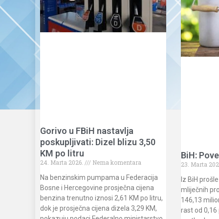
Gorivo u FBiH nastavlja
poskupljivati: Dizel blizu 3,50
KM po litru
BiH: Pove
24. Marta 2026.
Nema komentara
23. Marta 202
Na benzinskim pumpama u Federacija
Iz BiH prošle
Bosne i Hercegovine prosječna cijena
mliječnih pr
benzina trenutno iznosi 2,61 KM po litru,
146,13 milio
dok je prosječna cijena dizela 3,29 KM,
rast od 0,16
pokazuju podaci Federalno ministarstvo