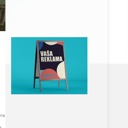
ena
e