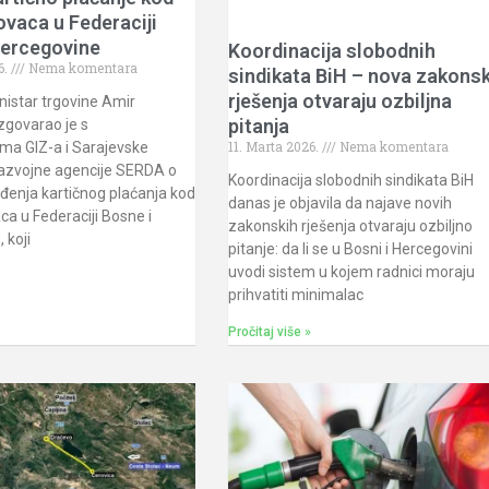
ovaca u Federaciji
Hercegovine
Koordinacija slobodnih
6.
Nema komentara
sindikata BiH – nova zakons
rješenja otvaraju ozbiljna
nistar trgovine Amir
pitanja
zgovarao je s
11. Marta 2026.
Nema komentara
ma GIZ-a i Sarajevske
razvojne agencije SERDA o
Koordinacija slobodnih sindikata BiH
đenja kartičnog plaćanja kod
danas je objavila da najave novih
ca u Federaciji Bosne i
zakonskih rješenja otvaraju ozbiljno
 koji
pitanje: da li se u Bosni i Hercegovini
uvodi sistem u kojem radnici moraju
prihvatiti minimalac
Pročitaj više »