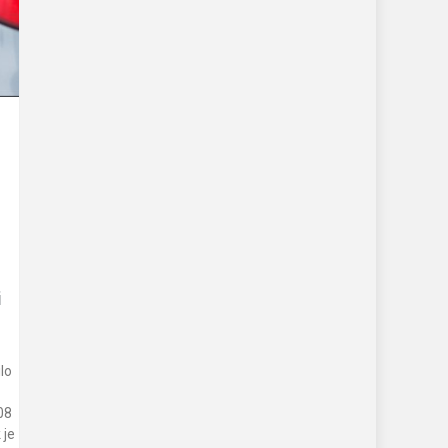
i
lo
08
 je