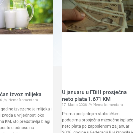
U januaru u FBiH prosječna
ćan izvoz mlijeka
neto plata 1.671 KM
6.
Nema komentara
17. Marta 2026.
Nema komentara
 godine izvezeno je mlijeka i
Prema posljednjim statističkim
oizvoda u vrijednosti oko
podacima prosječna mjesečna isplać
na KM, što predstavlja blagi
neto plata po zaposlenom za januar
 posto u odnosu na
2026. godine u Federaciji BiH iznosila j