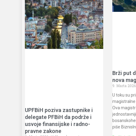
Brži put
nova mag
9. Marta 2026
U toku su pr
magistralne
Ova magistra
UPFBiH poziva zastupnike i
jednostavnij
delegate PFBiH da podrže i
bosanskohe
usvoje finansijske i radno-
piše BiznisI
pravne zakone