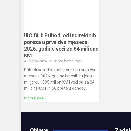
UIO BiH: Prihodi od indirektnih
poreza u prva dva mjeseca
2026. godine veći za 84 miliona
KM
4. Marta 2026.
Nema komentara
Prihodi od indirektnih poreza u prva dva
mjeseca 2026. godine iznosili su jednu
milijardu i 885 milion KM i veći su za 84
miliona KM ili 4,66 posto u odnosu
Pročitaj više »
Objave
Zadnj