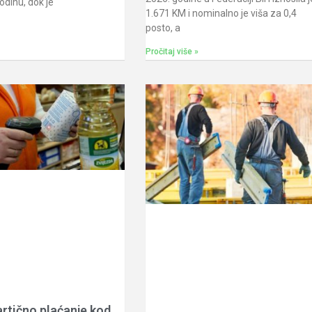
dinu, dok je
1.671 KM i nominalno je viša za 0,4
posto, a
Pročitaj više »
rtično plaćanje kod