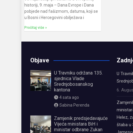
historiji, 9. maja – Dana Evrope i Dana
pobjede nad fašizmom, datuma, koji se
u Bosni i Hercegovini obilježava i
Pročitaj više »
Objave
Zadnj
U Travniku održana 135.
U Travni
sjednica Vlade
Srednjo
Srednjobosanskog
kantona
6. Augus
4 sata ago
Zamjeni
Sabina Perenda
ministar
Helez, 
Zamjenik predsjedavajuće
Vijeća ministara BiH i
štaba u 
ministar odbrane Zukan
Jamesom