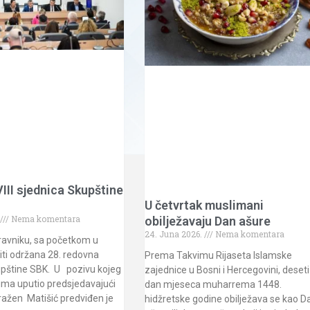
III sjednica Skupštine
U četvrtak muslimani
Nema komentara
obilježavaju Dan ašure
24. Juna 2026.
Nema komentara
ravniku, sa početkom u
biti održana 28. redovna
Prema Takvimu Rijaseta Islamske
upštine SBK. U pozivu kojeg
zajednice u Bosni i Hercegovini, deseti
ima uputio predsjedavajući
dan mjeseca muharrema 1448.
ražen Matišić predviđen je
hidžretske godine obilježava se kao D