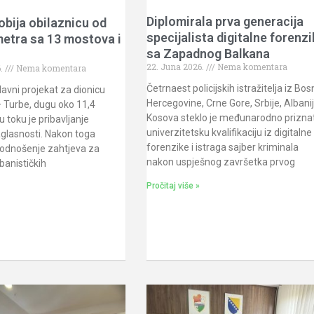
Diplomirala prva generacija
obija obilaznicu od
specijalista digitalne forenz
metra sa 13 mostova i
sa Zapadnog Balkana
22. Juna 2026.
Nema komentara
6.
Nema komentara
Četrnaest policijskih istražitelja iz Bos
lavni projekat za dionicu
Hercegovine, Crne Gore, Srbije, Albanij
– Turbe, dugu oko 11,4
Kosova steklo je međunarodno prizna
u toku je pribavljanje
univerzitetsku kvalifikaciju iz digitalne
glasnosti. Nakon toga
forenzike i istraga sajber kriminala
 podnošenje zahtjeva za
nakon uspješnog završetka prvog
banističkih
Pročitaj više »