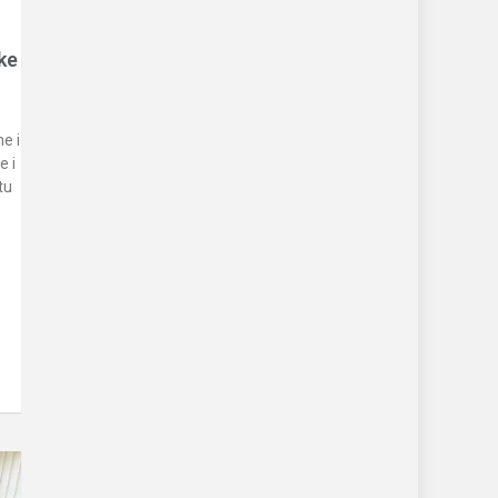
ike
ne i
e i
tu