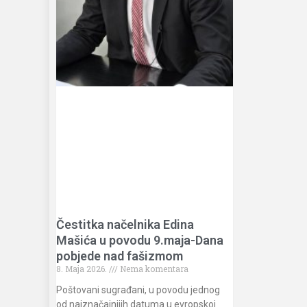
Čestitka načelnika Edina
Mašića u povodu 9.maja-Dana
pobjede nad fašizmom
8. Maja 2026.
Nema komentara
Poštovani sugrađani, u povodu jednog
od najznačajnijih datuma u evropskoj