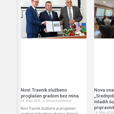
Novi Travnik službeno
Nova sna
proglašen gradom bez mina
„Srednjo
14. Maja 2026.
Nema komentara
mladih šu
pripravni
Novi Travnik službeno je proglašen
14. Maja 2026
gradom slobodnim od mina, čime je