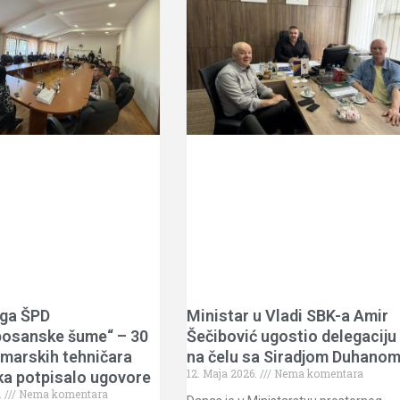
ga ŠPD
Ministar u Vladi SBK-a Amir
bosanske šume“ – 30
Šečibović ugostio delegaciju
marskih tehničara
na čelu sa Siradjom Duhano
12. Maja 2026.
Nema komentara
ka potpisalo ugovore
.
Nema komentara