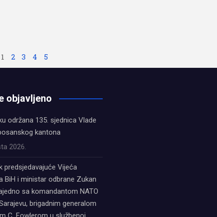
1
2
3
4
5
e objavljeno
ku održana 135. sjednica Vlade
bosanskog kantona
ta 2026.
k predsjedavajuće Vijeća
a BiH i ministar odbrane Zukan
zajedno sa komandantom NATO
Sarajevu, brigadnim generalom
 C. Fowlerom u službenoj