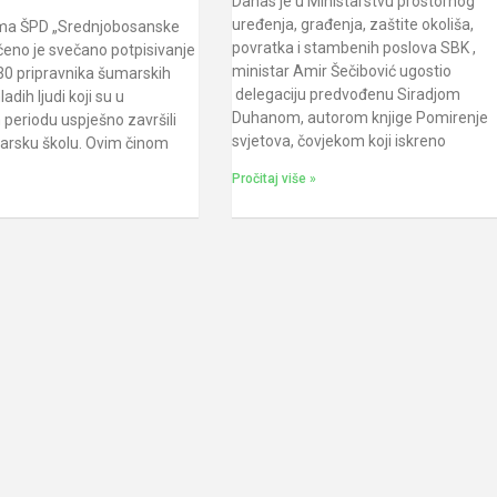
Danas je u Ministarstvu prostornog
uređenja, građenja, zaštite okoliša,
ama ŠPD „Srednjobosanske
povratka i stambenih poslova SBK ,
čeno je svečano potpisivanje
ministar Amir Šečibović ugostio
30 pripravnika šumarskih
delegaciju predvođenu Siradjom
adih ljudi koji su u
Duhanom, autorom knjige Pomirenje
periodu uspješno završili
svjetova, čovjekom koji iskreno
arsku školu. Ovim činom
Pročitaj više »