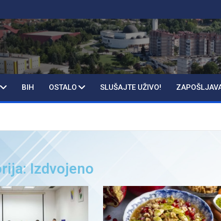
BIH
OSTALO
SLUŠAJTE UŽIVO!
ZAPOŠLJAV
rija: Izdvojeno