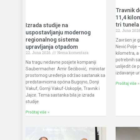
Travnik d
11,4 kilo
tri tunela
Izrada studije na
22. Juna 202
uspostavljanju modernog
regionalnog sistema
Završen je g
upravljanja otpadom
Nević Polje 
22. Juna 2026.
Nema komentara
kilometra, a 
potrebnih sa
Na tragu nedavne posjete kompaniji
uslijedit će
Saubermacher Amir Šećibović, ministar
izdavanje ur
prostornog uređenja održao sastanak sa
predstavnicima općina Bugojno, Donji
Pročitaj više »
Vakuf, Gornji Vakuf-Uskoplje, Travnik i
Jajce. Tema sastanka bila je izrada
studije
Pročitaj više »