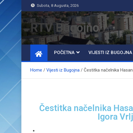
Subota, 8 Augusta, 2026
RTV Bugojno
POČETNA
VIJESTI IZ BUGOJNA
Home
Vijesti iz Bugojna
Čestitka načelnika Hasan
Čestitka načelnika Hasa
Igora Vr