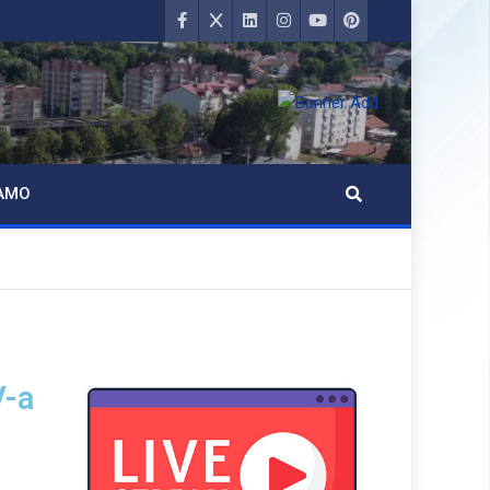
AMO
V-a