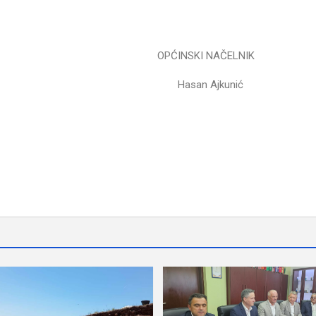
ĆI OV-a OPĆINSKI NAČELNIK
jić Hasan Ajkunić