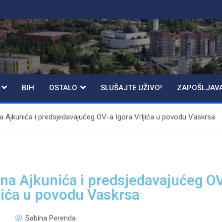
BIH
OSTALO
SLUŠAJTE UŽIVO!
ZAPOŠLJAV
a Ajkunića i predsjedavajućeg OV-a Igora Vrljića u povodu Vaskrsa
na Ajkunića i predsjedavajućeg O
ljića u povodu Vaskrsa
Sabina Perenda