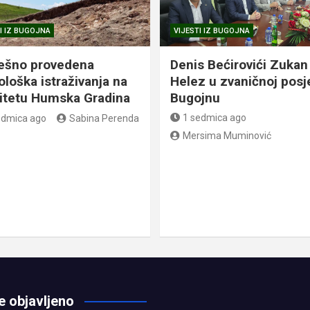
I IZ BUGOJNA
VIJESTI IZ BUGOJNA
ešno provedena
Denis Bećirovići Zukan
ološka istraživanja na
Helez u zvaničnoj posj
litetu Humska Gradina
Bugojnu
1 sedmica ago
edmica ago
Sabina Perenda
Mersima Muminović
e objavljeno