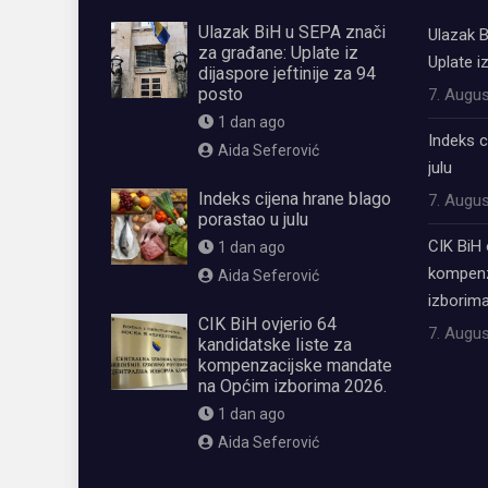
Ulazak BiH u SEPA znači
Ulazak B
za građane: Uplate iz
Uplate i
dijaspore jeftinije za 94
posto
7. Augus
1 dan ago
Indeks c
Aida Seferović
julu
Indeks cijena hrane blago
7. Augus
porastao u julu
CIK BiH 
1 dan ago
kompenz
Aida Seferović
izborima
CIK BiH ovjerio 64
7. Augus
kandidatske liste za
kompenzacijske mandate
na Općim izborima 2026.
1 dan ago
Aida Seferović