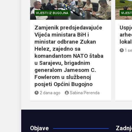
VIJESTI IZ BUGOJNA
VIJEST
Zamjenik predsjedavajuće
Uspj
Vijeća ministara BiH i
arhe
ministar odbrane Zukan
loka
Helez, zajedno sa
1 s
komandantom NATO štaba
u Sarajevu, brigadnim
generalom Jamesom C.
Fowlerom u službenoj
posjeti Općini Bugojno
2 dana ago
Sabina Perenda
Objave
Zadnj