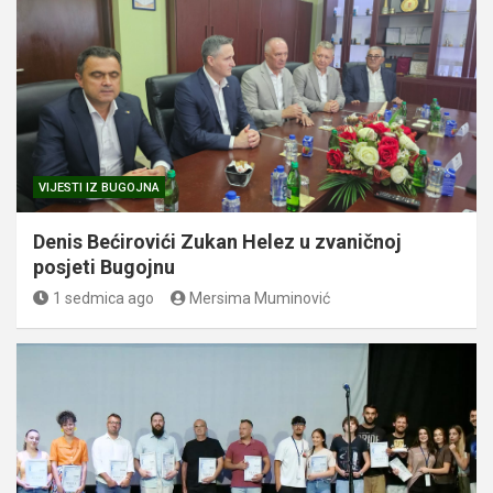
VIJESTI IZ BUGOJNA
Denis Bećirovići Zukan Helez u zvaničnoj
posjeti Bugojnu
1 sedmica ago
Mersima Muminović