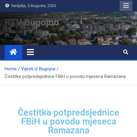
Nedjelja, 9 Augusta, 2026
RTV Bugojno
Home
Vijesti iz Bugojna
Čestitka potpredsjednice FBiH u povodu mjeseca Ramazana
Čestitka potpredsjednice
FBiH u povodu mjeseca
Ramazana