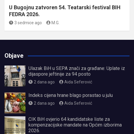
U Bugojnu zatvoren 54. Teatarski festival BIH
FEDRA 2026.
3 sedmice ago
M.G.
Objave
Ulazak BiH u SEPA znači za građane: Uplate iz
dijaspore jeftinije za 94 posto
2 dana ago
Aida Seferović
Indeks cijena hrane blago porastao u julu
2 dana ago
Aida Seferović
CIK BiH ovjerio 64 kandidatske liste za
kompenzacijske mandate na Općim izborima
2026.