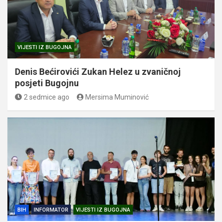
VIJESTI IZ BUGOJNA
Denis Bećirovići Zukan Helez u zvaničnoj
posjeti Bugojnu
2 sedmice ago
Mersima Muminović
BIH
INFORMATOR
VIJESTI IZ BUGOJNA