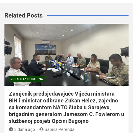
Related Posts
VIJESTI IZ BUGOJNA
Zamjenik predsjedavajuće Vijeća ministara
BiH i ministar odbrane Zukan Helez, zajedno
sa komandantom NATO štaba u Sarajevu,
brigadnim generalom Jamesom C. Fowlerom u
službenoj posjeti Općini Bugojno
3 dana ago
Sabina Perenda