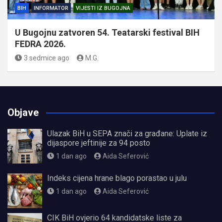
BIH
INFORMATOR
VIJESTI IZ BUGOJNA
U Bugojnu zatvoren 54. Teatarski festival BIH
FEDRA 2026.
3 sedmice ago
M.G.
Objave
Ulazak BiH u SEPA znači za građane: Uplate iz
dijaspore jeftinije za 94 posto
1 dan ago
Aida Seferović
Indeks cijena hrane blago porastao u julu
1 dan ago
Aida Seferović
CIK BiH ovjerio 64 kandidatske liste za