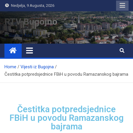
Nedjelja, 9 Augusta, 2026
RTV Bugojno
Home
Vijesti iz Bugojna
Čestitka potpredsjednice FBiH u povodu Ramazanskog bajrama
Čestitka potpredsjednice
FBiH u povodu Ramazanskog
bajrama