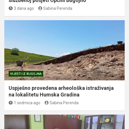
službenoj posjeti Općini Bugojno
3 dana ago
Sabina Perenda
VIJESTI IZ BUGOJNA
Uspješno provedena arheološka istraživanja
na lokalitetu Humska Gradina
1 sedmica ago
Sabina Perenda