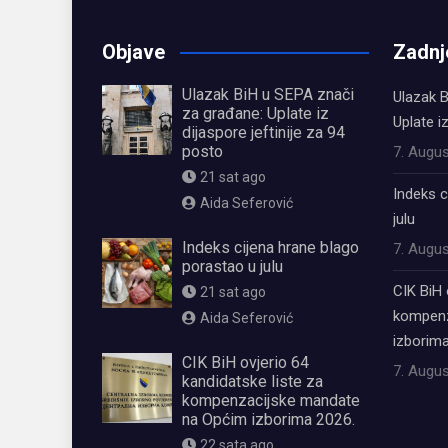
Objave
Zadnj
Ulazak BiH u SEPA znači
Ulazak B
za građane: Uplate iz
Uplate i
dijaspore jeftinije za 94
posto
7. Augus
21 sat ago
Indeks c
Aida Seferović
julu
Indeks cijena hrane blago
7. Augus
porastao u julu
CIK BiH 
21 sat ago
kompenz
Aida Seferović
izborima
CIK BiH ovjerio 64
7. Augus
kandidatske liste za
kompenzacijske mandate
na Općim izborima 2026.
22 sata ago