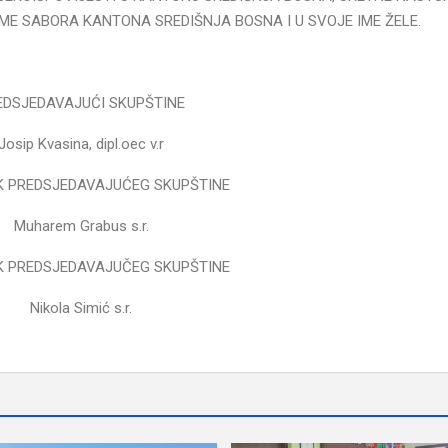
ME SABORA KANTONA SREDIŠNJA BOSNA I U SVOJE IME ŽELE.
EDSJEDAVAJUĆI SKUPŠTINE
Josip Kvasina, dipl.oec v.r
K PREDSJEDAVAJUĆEG SKUPŠTINE
Muharem Grabus s.r.
K PREDSJEDAVAJUČEG SKUPŠTINE
Nikola Simić s.r.