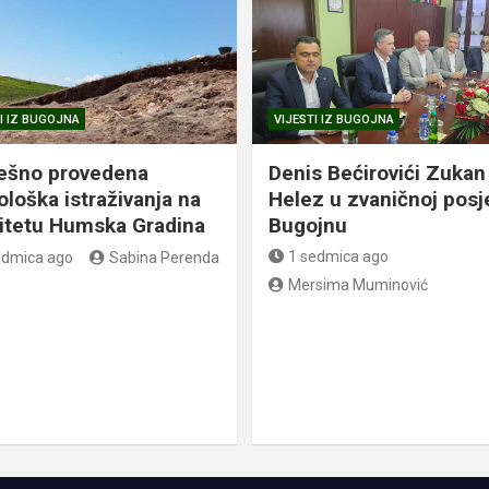
I IZ BUGOJNA
VIJESTI IZ BUGOJNA
ešno provedena
Denis Bećirovići Zukan
ološka istraživanja na
Helez u zvaničnoj posj
litetu Humska Gradina
Bugojnu
1 sedmica ago
edmica ago
Sabina Perenda
Mersima Muminović