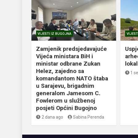
VIJESTI IZ BUGOJNA
VIJEST
Zamjenik predsjedavajuće
Uspj
Vijeća ministara BiH i
arhe
ministar odbrane Zukan
loka
Helez, zajedno sa
1 s
komandantom NATO štaba
u Sarajevu, brigadnim
generalom Jamesom C.
Fowlerom u službenoj
posjeti Općini Bugojno
2 dana ago
Sabina Perenda