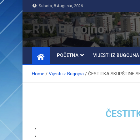
Subota, 8 Augusta, 2026
RTV Bugojno
POČETNA
VIJESTI IZ BUGOJNA
Home
Vijesti iz Bugojna
ČESTITKA SKUPŠTINE S
ČESTIT