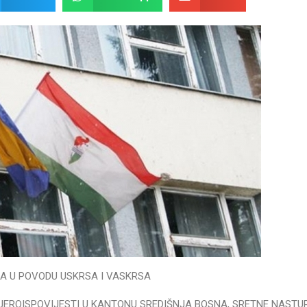
A U POVODU USKRSA I VASKRSA
VJEROISPOVIJESTI U KANTONU SREDIŠNJA BOSNA, SRETNE NASTU