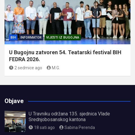
BIH
INFORMATOR
VIJESTI IZ BUGOJNA
U Bugojnu zatvoren 54. Teatarski festival BIH
FEDRA 2026.
2 sedmice ago
M.G.
Objave
U Travniku održana 135. sjednica Vlade
Srednjobosanskog kantona
18 sati ago
Sabina Perenda