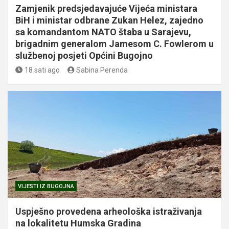
Zamjenik predsjedavajuće Vijeća ministara
BiH i ministar odbrane Zukan Helez, zajedno
sa komandantom NATO štaba u Sarajevu,
brigadnim generalom Jamesom C. Fowlerom u
službenoj posjeti Općini Bugojno
18 sati ago
Sabina Perenda
VIJESTI IZ BUGOJNA
Uspješno provedena arheološka istraživanja
na lokalitetu Humska Gradina