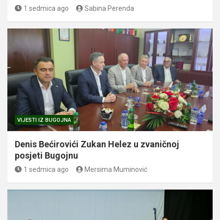
1 sedmica ago
Sabina Perenda
VIJESTI IZ BUGOJNA
Denis Bećirovići Zukan Helez u zvaničnoj
posjeti Bugojnu
1 sedmica ago
Mersima Muminović