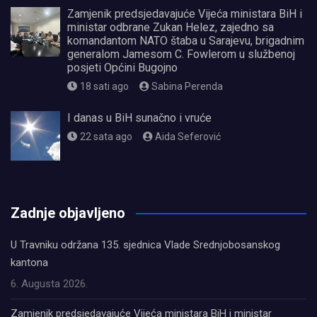
Zamjenik predsjedavajuće Vijeća ministara BiH i
ministar odbrane Zukan Helez, zajedno sa
komandantom NATO štaba u Sarajevu, brigadnim
generalom Jamesom C. Fowlerom u službenoj
posjeti Općini Bugojno
18 sati ago
Sabina Perenda
I danas u BiH sunačno i vruće
22 sata ago
Aida Seferović
олимп казино
Zadnje objavljeno
U Travniku održana 135. sjednica Vlade Srednjobosanskog
kantona
6. Augusta 2026.
Zamjenik predsjedavajuće Vijeća ministara BiH i ministar