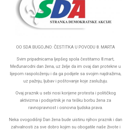
OO SDA BUGOJNO: ČESTITKA U POVODU 8. MARTA
Svim pripadnicama ljepšeg spola čestitamo 8.mart,
Međunarodni dan žena, uz želje da im ovaj dan protekne u
lijepom raspoloženju i da ga podijele sa svojim najdražima,
uz pažnju, ljubav i poštovanje koje zaslužuju.
Ovaj praznik u sebi nosi korijene protesta i političkog
aktivizma i podsjetnik je na tešku borbu žena za
ravnopravnost i osnovna ljudska prava.
Neka ovogodišnji Dan žena bude uistinu njihov praznik i dan
zahvalnosti za sve dobro kojim su obogatile naše živote i