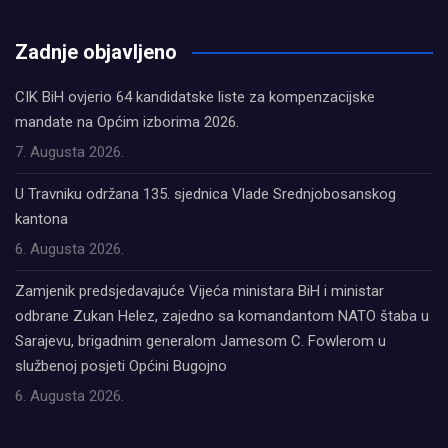
олимп казино
Zadnje objavljeno
CIK BiH ovjerio 64 kandidatske liste za kompenzacijske
mandate na Općim izborima 2026.
7. Augusta 2026.
U Travniku održana 135. sjednica Vlade Srednjobosanskog
kantona
6. Augusta 2026.
Zamjenik predsjedavajuće Vijeća ministara BiH i ministar
odbrane Zukan Helez, zajedno sa komandantom NATO štaba u
Sarajevu, brigadnim generalom Jamesom C. Fowlerom u
službenoj posjeti Općini Bugojno
6. Augusta 2026.