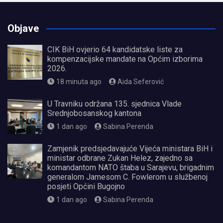
Objave
CIK BiH ovjerio 64 kandidatske liste za
kompenzacijske mandate na Općim izborima
2026.
18 minuta ago
Aida Seferović
U Travniku održana 135. sjednica Vlade
Srednjobosanskog kantona
1 dan ago
Sabina Perenda
Zamjenik predsjedavajuće Vijeća ministara BiH i
ministar odbrane Zukan Helez, zajedno sa
komandantom NATO štaba u Sarajevu, brigadnim
generalom Jamesom C. Fowlerom u službenoj
posjeti Općini Bugojno
1 dan ago
Sabina Perenda