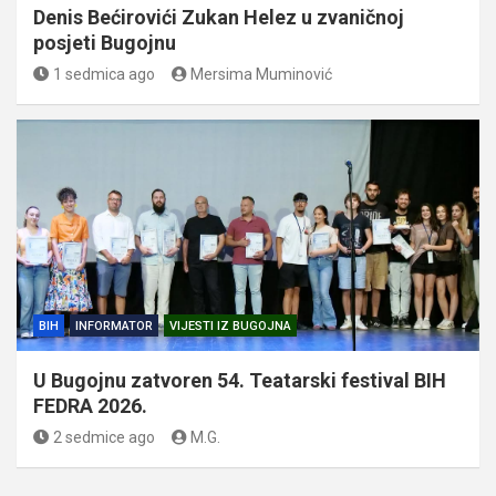
Denis Bećirovići Zukan Helez u zvaničnoj
posjeti Bugojnu
1 sedmica ago
Mersima Muminović
BIH
INFORMATOR
VIJESTI IZ BUGOJNA
U Bugojnu zatvoren 54. Teatarski festival BIH
FEDRA 2026.
2 sedmice ago
M.G.