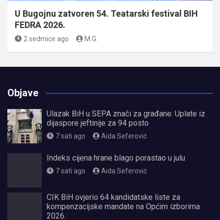
U Bugojnu zatvoren 54. Teatarski festival BIH
FEDRA 2026.
2 sedmice ago
M.G.
Objave
Ulazak BiH u SEPA znači za građane: Uplate iz
dijaspore jeftinije za 94 posto
7 sati ago
Aida Seferović
Indeks cijena hrane blago porastao u julu
7 sati ago
Aida Seferović
CIK BiH ovjerio 64 kandidatske liste za
kompenzacijske mandate na Općim izborima
2026.