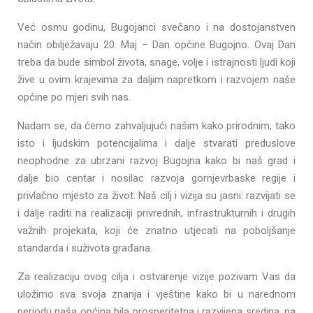
Već osmu godinu, Bugojanci svečano i na dostojanstven
način obilježavaju 20. Maj – Dan općine Bugojno. Ovaj Dan
treba da bude simbol života, snage, volje i istrajnosti ljudi koji
žive u ovim krajevima za daljim napretkom i razvojem naše
općine po mjeri svih nas.
Nadam se, da ćemo zahvaljujući našim kako prirodnim, tako
isto i ljudskim potencijalima i dalje stvarati preduslove
neophodne za ubrzani razvoj Bugojna kako bi naš grad i
dalje bio centar i nosilac razvoja gornjevrbaske regije i
privlačno mjesto za život. Naš cilj i vizija su jasni: razvijati se
i dalje raditi na realizaciji privrednih, infrastrukturnih i drugih
važnih projekata, koji će znatno utjecati na poboljšanje
standarda i suživota građana.
Za realizaciju ovog cilja i ostvarenje vizije pozivam Vas da
uložimo sva svoja znanja i vještine kako bi u narednom
periodu naša općina bila prosperitetna i razvijena sredina, na