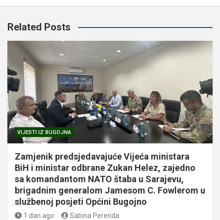
Related Posts
VIJESTI IZ BUGOJNA
Zamjenik predsjedavajuće Vijeća ministara
BiH i ministar odbrane Zukan Helez, zajedno
sa komandantom NATO štaba u Sarajevu,
brigadnim generalom Jamesom C. Fowlerom u
službenoj posjeti Općini Bugojno
1 dan ago
Sabina Perenda