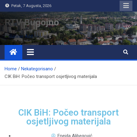
Petak, 7 Augusta, 2026
RTV Bugojno
Home
Nekategorisano
CIK BiH: Počeo transport osjetljivog materijala
CIK BiH: Počeo transport
osjetljivog materijala
Eneida Alibegović