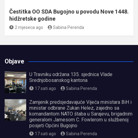
Čestitka OO SDA Bugojno u povodu Nove 1448.
hidžretske godine
2 mjeseca ago
Sabina Perenda
Objave
U Travniku održana 135. sjednica Vlade
Srednjobosanskog kantona
17 sati ago
Sabina Perenda
Zamjenik predsjedavajuće Vijeća ministara BiH i
ministar odbrane Zukan Helez, zajedno sa
komandantom NATO štaba u Sarajevu, brigadnim
generalom Jamesom C. Fowlerom u službenoj
posjeti Općini Bugojno
17 sati ago
Sabina Perenda