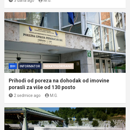
3 dana ago
M.G.
BIH
INFORMATOR
NEKATEGORISANO
Prihodi od poreza na dohodak od imovine
porasli za više od 130 posto
2 sedmice ago
M.G.