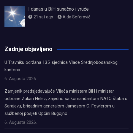
I danas u BiH sunačno i vruće
21 sat ago
Aida Seferović
олимп казино
Zadnje objavljeno
U Travniku održana 135. sjednica Vlade Srednjobosanskog
kantona
6. Augusta 2026.
Zamjenik predsjedavajuće Vijeća ministara BiH i ministar
odbrane Zukan Helez, zajedno sa komandantom NATO štaba u
Sarajevu, brigadnim generalom Jamesom C. Fowlerom u
službenoj posjeti Općini Bugojno
6. Augusta 2026.