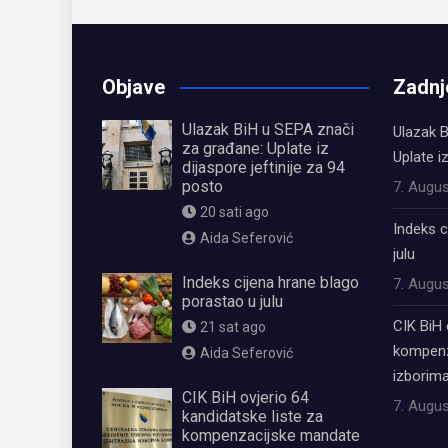
Objave
Zadnj
Ulazak BiH u SEPA znači
Ulazak B
za građane: Uplate iz
Uplate i
dijaspore jeftinije za 94
posto
7. Augus
20 sati ago
Indeks c
Aida Seferović
julu
Indeks cijena hrane blago
7. Augus
porastao u julu
CIK BiH 
21 sat ago
kompenz
Aida Seferović
izborima
CIK BiH ovjerio 64
7. Augus
kandidatske liste za
kompenzacijske mandate