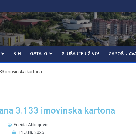
BIH
OSTALO
SLUŠAJTE UŽIVO!
ZAPOŠLJAV
133 imovinska kartona
vana 3.133 imovinska kartona
Eneida Alibegović
14 Jula, 2025