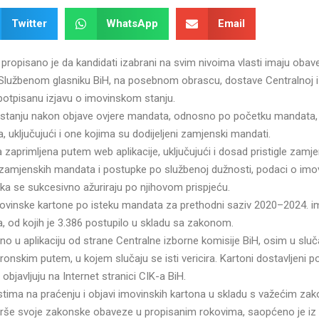
Twitter
WhatsApp
Email
ropisano je da kandidati izabrani na svim nivoima vlasti imaju obav
Službenom glasniku BiH, na posebnom obrascu, dostave Centralnoj 
 potpisanu izjavu o imovinskom stanju.
 stanju nakon objave ovjere mandata, odnosno po početku mandata, 
, uključujući i one kojima su dodijeljeni zamjenski mandati.
zaprimljena putem web aplikacije, uključujući i dosad pristigle zamj
 zamjenskih mandata i postupke po službenoj dužnosti, podaci o im
ika se sukcesivno ažuriraju po njihovom prispjeću.
vinske kartone po isteku mandata za prethodni saziv 2020–2024. im
a, od kojih je 3.386 postupilo u skladu sa zakonom.
o u aplikaciju od strane Centralne izborne komisije BiH, osim u sluč
onskim putem, u kojem slučaju se isti vericira. Kartoni dostavljeni p
bjavljuju na Internet stranici CIK-a BiH.
ostima na praćenju i objavi imovinskih kartona u skladu s važećim za
zvrše svoje zakonske obaveze u propisanim rokovima, saopćeno je iz