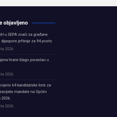
e objavljeno
iH u SEPA znači za građane:
z dijaspore jeftinije za 94 posto
ta 2026.
ijena hrane blago porastao u
ta 2026.
ovjerio 64 kandidatske liste za
acijske mandate na Općim
 2026.
ta 2026.