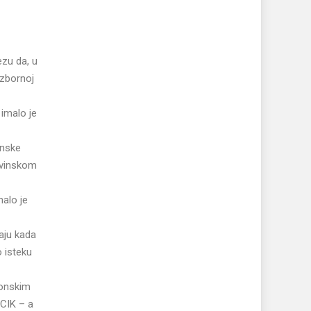
ezu da, u
izbornoj
imalo je
enske
ovinskom
alo je
aju kada
o isteku
konskim
 CIK – a