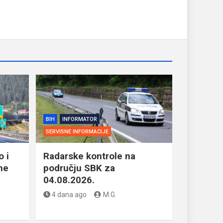
BIH
INFORMATOR
SERVISNE INFORMACIJE
 i
Radarske kontrole na
ne
području SBK za
04.08.2026.
4 dana ago
M.G.