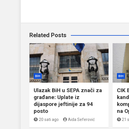
Related Posts
BIH
BIH
Ulazak BiH u SEPA znači za
CIK 
građane: Uplate iz
kand
dijaspore jeftinije za 94
komp
posto
na O
20 sati ago
Aida Seferović
21 