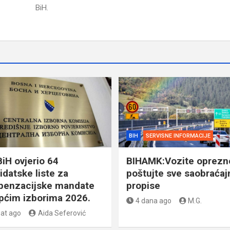
BiH.
BIH
SERVISNE INFORMACIJE
BiH ovjerio 64
BIHAMK:Vozite oprezno
idatske liste za
poštujte sve saobraćaj
enzacijske mandate
propise
pćim izborima 2026.
4 dana ago
M.G.
sat ago
Aida Seferović