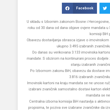
Facebook
U skladu s Izbornim zakonom Bosne i Hercegovine, p
roku od 30 dana od dana objave ovjere mandata u 
komisiji BiH
Obavezu dostavljanja obrasca izjave o imovinskom
ukupno 3.495 izabranih zvaničnika
Do danas su verikovana 3.133 imovinska kartona 
mandate. S obzirom na kontinuirani proces dodjele
stanju izabranih zvaničn
Po Izbornom zakonu BiH, obavezu da dostave imo
3.816 izabranih zvaničnik
Imovinski kartoni na kraju mandata se ne unose ručn
izabrani zvaničnik samostalno dostavi karton elektr
mandata se ne o
Centralna izborna komisija BiH nastavlja s aktivn
propisima, te poziva sve izabrane zvaničnike da i