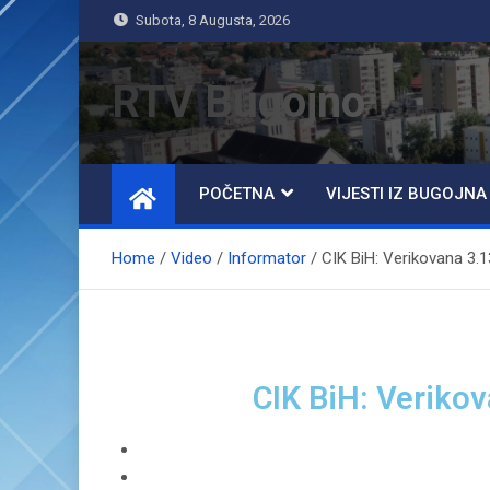
Subota, 8 Augusta, 2026
RTV Bugojno
POČETNA
VIJESTI IZ BUGOJNA
Home
Video
Informator
CIK BiH: Verikovana 3.
CIK BiH: Veriko