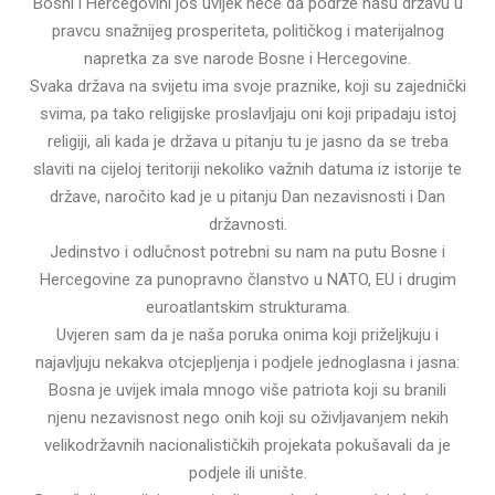
Bosni i Hercegovini još uvijek neće da podrže našu državu u
pravcu snažnijeg prosperiteta, političkog i materijalnog
napretka za sve narode Bosne i Hercegovine.
Svaka država na svijetu ima svoje praznike, koji su zajednički
svima, pa tako religijske proslavljaju oni koji pripadaju istoj
religiji, ali kada je država u pitanju tu je jasno da se treba
slaviti na cijeloj teritoriji nekoliko važnih datuma iz istorije te
države, naročito kad je u pitanju Dan nezavisnosti i Dan
državnosti.
Jedinstvo i odlučnost potrebni su nam na putu Bosne i
Hercegovine za punopravno članstvo u NATO, EU i drugim
euroatlantskim strukturama.
Uvjeren sam da je naša poruka onima koji priželjkuju i
najavljuju nekakva otcjepljenja i podjele jednoglasna i jasna:
Bosna je uvijek imala mnogo više patriota koji su branili
njenu nezavisnost nego onih koji su oživljavanjem nekih
velikodržavnih nacionalističkih projekata pokušavali da je
podjele ili unište.