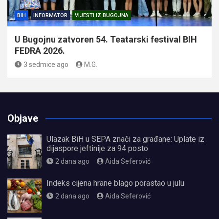
BIH
INFORMATOR
VIJESTI IZ BUGOJNA
U Bugojnu zatvoren 54. Teatarski festival BIH
FEDRA 2026.
3 sedmice ago
M.G.
Objave
Ulazak BiH u SEPA znači za građane: Uplate iz
dijaspore jeftinije za 94 posto
2 dana ago
Aida Seferović
Indeks cijena hrane blago porastao u julu
2 dana ago
Aida Seferović