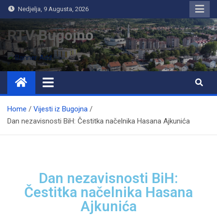
Nedjelja, 9 Augusta, 2026
RTV Bugojno
Home
Vijesti iz Bugojna
Dan nezavisnosti BiH: Čestitka načelnika Hasana Ajkunića
Dan nezavisnosti BiH:
Čestitka načelnika Hasana
Ajkunića