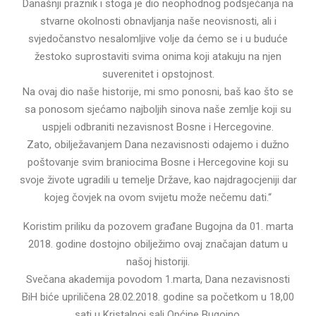
Današnji praznik i stoga je dio neophodnog podsjećanja na
stvarne okolnosti obnavljanja naše neovisnosti, ali i
svjedočanstvo nesalomljive volje da ćemo se i u buduće
žestoko suprostaviti svima onima koji atakuju na njen
suverenitet i opstojnost.
Na ovaj dio naše historije, mi smo ponosni, baš kao što se
sa ponosom sjećamo najboljih sinova naše zemlje koji su
uspjeli odbraniti nezavisnost Bosne i Hercegovine.
Zato, obilježavanjem Dana nezavisnosti odajemo i dužno
poštovanje svim braniocima Bosne i Hercegovine koji su
svoje živote ugradili u temelje Države, kao najdragocjeniji dar
kojeg čovjek na ovom svijetu može nečemu dati.“
Koristim priliku da pozovem građane Bugojna da 01. marta
2018. godine dostojno obilježimo ovaj značajan datum u
našoj historiji.
Svečana akademija povodom 1.marta, Dana nezavisnosti
BiH biće upriličena 28.02.2018. godine sa početkom u 18,00
sati u Kristalnoj sali Općine Bugojno.