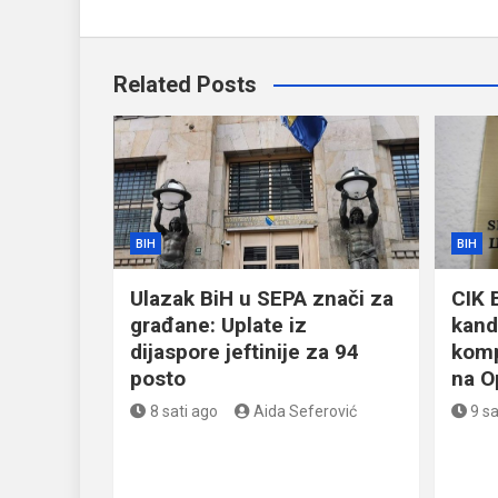
Related Posts
BIH
BIH
Ulazak BiH u SEPA znači za
CIK 
građane: Uplate iz
kand
dijaspore jeftinije za 94
komp
posto
na O
8 sati ago
Aida Seferović
9 sa