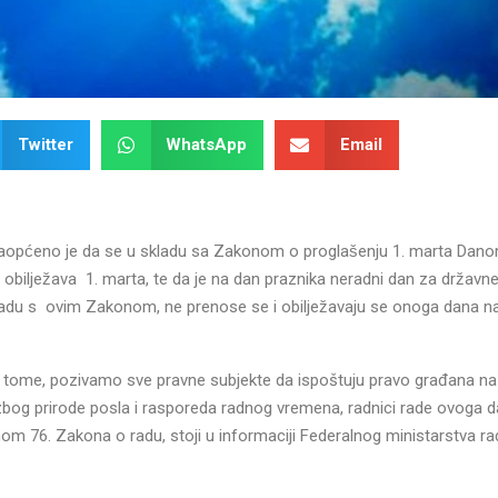
Twitter
WhatsApp
Email
e saopćeno je da se u skladu sa Zakonom o proglašenju 1. marta Dan
bilježava 1. marta, te da je na dan praznika neradni dan za državn
skladu s ovim Zakonom, ne prenose se i obilježavaju se onoga dana na 
 tome, pozivamo sve pravne subjekte da ispoštuju pravo građana na
zbog prirode posla i rasporeda radnog vremena, radnici rade ovoga d
anom 76. Zakona o radu, stoji u informaciji Federalnog ministarstva rad