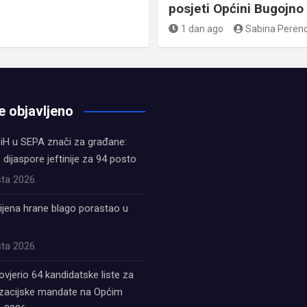
posjeti Općini Bugojno
1 dan ago
Sabina Peren
e objavljeno
iH u SEPA znači za građane:
z dijaspore jeftinije za 94 posto
ta 2026.
ijena hrane blago porastao u
ta 2026.
ovjerio 64 kandidatske liste za
acijske mandate na Općim