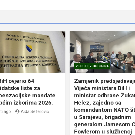
VIJESTI IZ BUGOJNA
BiH ovjerio 64
Zamjenik predsjedavaj
idatske liste za
Vijeća ministara BiH i
enzacijske mandate
ministar odbrane Zuka
pćim izborima 2026.
Helez, zajedno sa
komandantom NATO š
ti ago
Aida Seferović
u Sarajevu, brigadnim
generalom Jamesom C
Fowlerom u službenoj