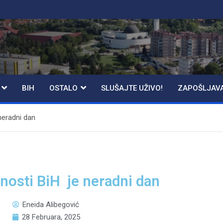
BIH
OSTALO
SLUŠAJTE UŽIVO!
ZAPOŠLJAV
neradni dan
nosti BiH je neradni dan
Eneida Alibegović
28 Februara, 2025