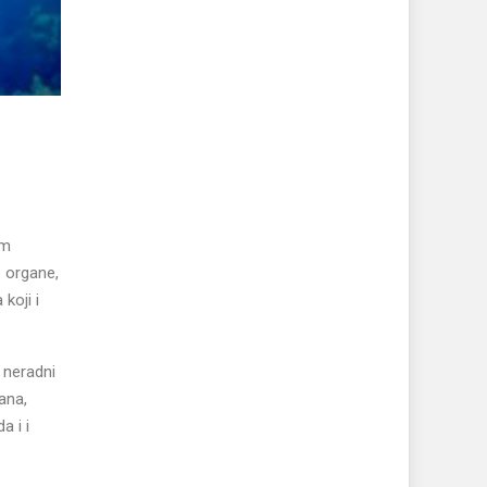
om
e organe,
koji i
 neradni
ana,
a i i