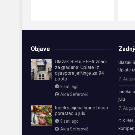
Objave
Zadnj
Ulazak BiH u SEPA znači
Ulazak B
za građane: Uplate iz
Uplate i
dijaspore jeftinije za 94
posto
7. Augus
8 sati ago
Indeks c
Aida Seferović
julu
Indeks cijena hrane blago
7. Augus
porastao u julu
CIK BiH 
9 sati ago
kompenz
Aida Seferović