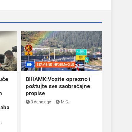
BIH
SERVISNE INFORMACIJE
uće
BIHAMK:Vozite oprezno i
poštujte sve saobraćajne
n
propise
3 dana ago
M.G.
taba
.