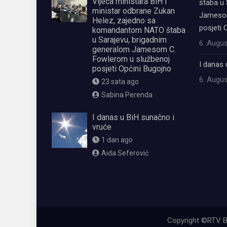
Vijeća ministara BiH i
štaba u 
ministar odbrane Zukan
Jamesom
Helez, zajedno sa
posjeti 
komandantom NATO štaba
u Sarajevu, brigadnim
6. Augus
generalom Jamesom C.
Fowlerom u službenoj
I danas 
posjeti Općini Bugojno
6. Augus
23 sata ago
Sabina Perenda
I danas u BiH sunačno i
vruće
1 dan ago
Aida Seferović
олимп казино
Copyright ©RTV B