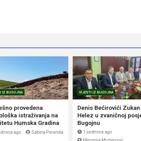
I IZ BUGOJNA
VIJESTI IZ BUGOJNA
ešno provedena
Denis Bećirovići Zukan
ološka istraživanja na
Helez u zvaničnoj posj
litetu Humska Gradina
Bugojnu
1 sedmica ago
edmica ago
Sabina Perenda
Mersima Muminović