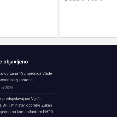
e objavljeno
ku održana 135. sjednica Vlade
bosanskog kantona
ta 2026.
k predsjedavajuće Vijeća
a BiH i ministar odbrane Zukan
zajedno sa komandantom NATO