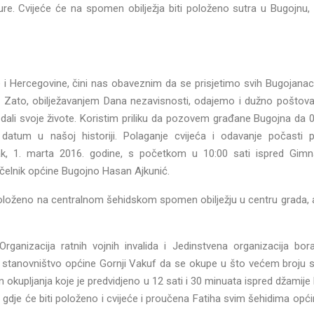
re. Cvijeće će na spomen obilježja biti položeno sutra u Bugojnu
 i Hercegovine, čini nas obaveznim da se prisjetimo svih Bugojanac
i. Zato, obilježavanjem Dana nezavisnosti, odajemo i dužno poštov
dali svoje živote. Koristim priliku da pozovem građane Bugojna da 
datum u našoj historiji. Polaganje cvijeća i odavanje počasti p
ak, 1. marta 2016. godine, s početkom u 10:00 sati ispred Gimna
ačelnik općine Bugojno Hasan Ajkunić.
 položeno na centralnom šehidskom spomen obilježju u centru grada, 
rganizacija ratnih vojnih invalida i Jedinstvena organizacija bor
i stanovništvo općine Gornji Vakuf da se okupe u što većem broju s
 okupljanja koje je predvidjeno u 12 sati i 30 minuata ispred džami
dje će biti položeno i cvijeće i proučena Fatiha svim šehidima opći