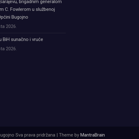
Sarajevu, brigadnim generalom
 C. Fowlerom u službenoj
Općini Bugojno
ta 2026.
u BiH sunačno i vruće
ta 2026.
ugojno Sva prava pridržana | Theme by
MantraBrain