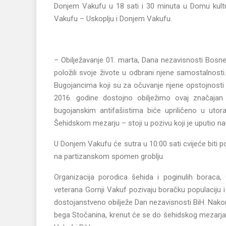
Donjem Vakufu u 18 sati i 30 minuta u Domu kultu
Vakufu – Uskoplju i Donjem Vakufu.
– Obilježavanje 01. marta, Dana nezavisnosti Bosne
položili svoje živote u odbrani njene samostalnost
Bugojancima koji su za očuvanje njene opstojnosti 
2016. godine dostojno obilježimo ovaj značajan 
bugojanskim antifašistima biće upriličeno u utor
Šehidskom mezarju – stoji u pozivu koji je uputio n
U Donjem Vakufu će sutra u 10:00 sati cvijeće biti
na partizanskom spomen groblju.
Organizacija porodica šehida i poginulih boraca, O
veterana Gornji Vakuf pozivaju boračku populaciju 
dostojanstveno obilježe Dan nezavisnosti BiH. Nakon
bega Stočanina, krenut će se do šehidskog mezarja g