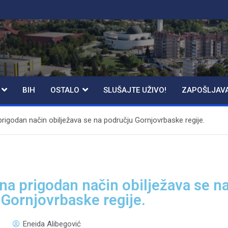
BIH
OSTALO
SLUŠAJTE UŽIVO!
ZAPOŠLJAV
rigodan način obilježava se na području Gornjovrbaske regije.
na prigodan način obilježava se n
Gornjovrbaske regije.
Eneida Alibegović