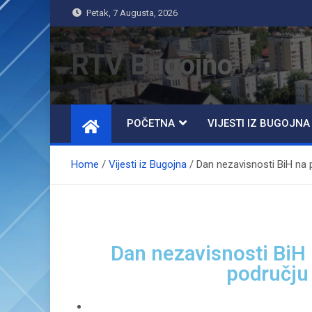
Petak, 7 Augusta, 2026
RTV Bugojno
POČETNA
VIJESTI IZ BUGOJNA
Home
Vijesti iz Bugojna
Dan nezavisnosti BiH na p
Dan nezavisnosti BiH 
području 