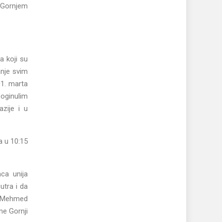
, Gornjem
a koji su
anje svim
01. marta
oginulim
zije i u
a u 10:15
aca unija
utra i da
je Mehmed
ne Gornji