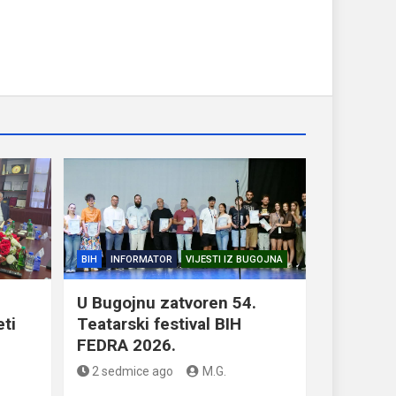
BIH
INFORMATOR
VIJESTI IZ BUGOJNA
U Bugojnu zatvoren 54.
eti
Teatarski festival BIH
FEDRA 2026.
2 sedmice ago
M.G.