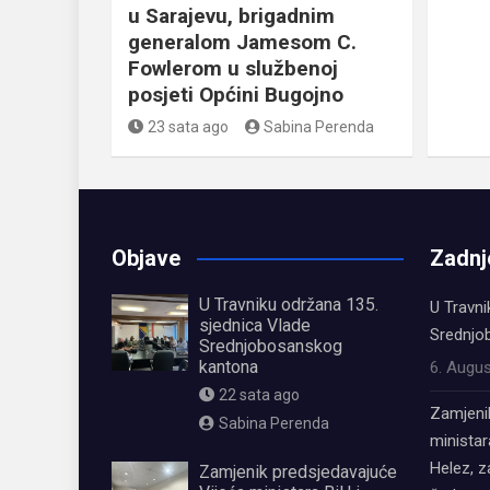
u Sarajevu, brigadnim
generalom Jamesom C.
Fowlerom u službenoj
posjeti Općini Bugojno
23 sata ago
Sabina Perenda
Objave
Zadnj
U Travniku održana 135.
U Travni
sjednica Vlade
Srednjo
Srednjobosanskog
kantona
6. Augus
22 sata ago
Zamjeni
Sabina Perenda
ministar
Helez, 
Zamjenik predsjedavajuće