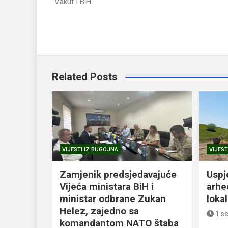
Vakuf i BiH.
Related Posts
VIJESTI IZ BUGOJNA
VIJEST
Zamjenik predsjedavajuće
Uspj
Vijeća ministara BiH i
arhe
ministar odbrane Zukan
loka
Helez, zajedno sa
1 s
komandantom NATO štaba