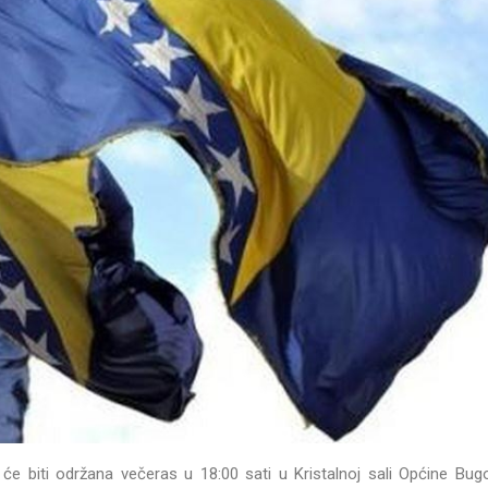
e biti održana večeras u 18:00 sati u Kristalnoj sali Općine Bug