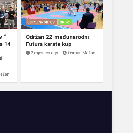
OSTALI SPORTOVI
SPORT
v “
Održan 22-međunarodni
a 14
Futura karate kup
2 mjeseca ago
Osman Mešan
d
ešan