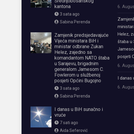
Srednjobosanskog
kantona
6. Augus
3 sata ago
Zamjeni
Sabina Perenda
ministar
Helez, 
Zamjenik predsjedavajuće
Vijeća ministara BiH i
štaba u 
ministar odbrane Zukan
Jamesom
Helez, zajedno sa
posjeti 
komandantom NATO štaba
u Sarajevu, brigadnim
6. Augus
generalom Jamesom C.
Fowlerom u službenoj
I danas 
posjeti Općini Bugojno
6. Augus
3 sata ago
Sabina Perenda
I danas u BiH sunačno i
vruće
7 sati ago
Aida Seferović