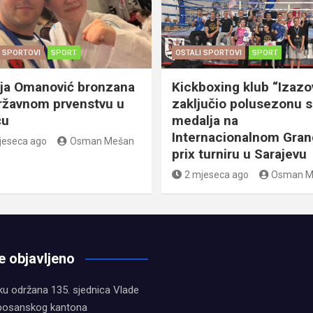
I SPORTOVI
SPORT
OSTALI SPORTOVI
SPORT
ja Omanović bronzana
Kickboxing klub “Izazo
ržavnom prvenstvu u
zaključio polusezonu s
ču
medalja na
Internacionalnom Gran
jeseca ago
Osman Mešan
prix turniru u Sarajevu
2 mjeseca ago
Osman M
e objavljeno
ku održana 135. sjednica Vlade
bosanskog kantona