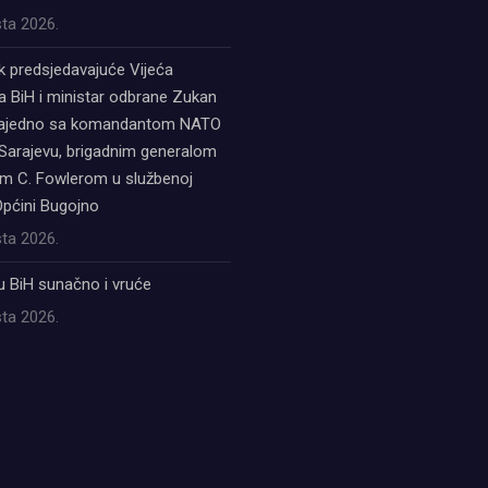
ta 2026.
k predsjedavajuće Vijeća
a BiH i ministar odbrane Zukan
zajedno sa komandantom NATO
Sarajevu, brigadnim generalom
 C. Fowlerom u službenoj
Općini Bugojno
ta 2026.
u BiH sunačno i vruće
ta 2026.