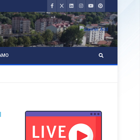
AMO
u