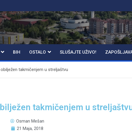
BIH
OSTALO
SLUŠAJTE UŽIVO!
ZAPOŠLJAV
obilježen takmičenjem u streljaštvu
ilježen takmičenjem u streljaštv
Osman Mešan
21 Maja, 2018