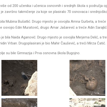
više od 200 učenika i učenica osnovnih i srednjih škola s područja o
je završno takmičenje za koje se plasiralo 70 osnovaca i srednjoško
ila Mubina Bušatlić. Drugo mjesto je osvojila Amna Gurbeta, a treće 
e osvojio Edin Muratović, drugo Amar Jašarević a treće Adin Sarajlić
je bila Naida Aganović. Drugo mjesto je osvojila Merjema Delić, a tre
hidin Vrban. Drugoplasirani je bio Mahir Čaušević, a treći Mirza Ćatić.
bolje su bile Gimnazija i Prva osnovna škola Bugojno.