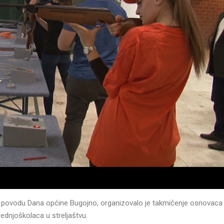
”, u povodu Dana općine Bugojno, organizovalo je takmičenje osnovaca 
rednjoškolaca u streljaštvu.