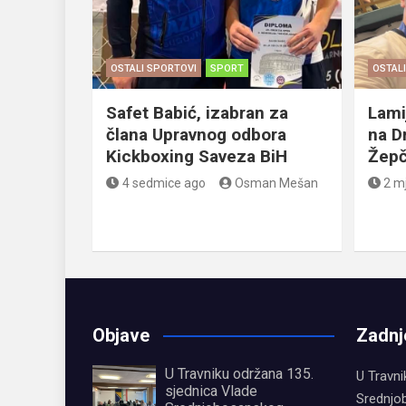
OSTALI SPORTOVI
SPORT
OSTAL
Safet Babić, izabran za
Lami
člana Upravnog odbora
na D
Kickboxing Saveza BiH
Žep
4 sedmice ago
Osman Mešan
2 m
Objave
Zadnj
U Travniku održana 135.
U Travni
sjednica Vlade
Srednjo