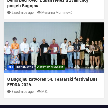
Denis Bećirovići Zukan Helez u zvaničnoj
posjeti Bugojnu
2 sedmice ago
Mersima Muminović
BIH
INFORMATOR
VIJESTI IZ BUGOJNA
U Bugojnu zatvoren 54. Teatarski festival BIH
FEDRA 2026.
3 sedmice ago
M.G.