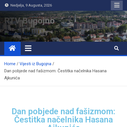
Nedjelja, 9 Augusta, 2026
RTV Bugojno
Home
Vijesti iz Bugojna
Dan pobjede nad fašizmom: Čestitka načelnika Hasana
Ajkunića
Dan pobjede nad fašizmom:
Čestitka načelnika Hasana