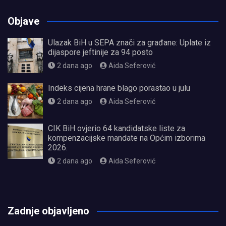
Objave
Ulazak BiH u SEPA znači za građane: Uplate iz
dijaspore jeftinije za 94 posto
2 dana ago
Aida Seferović
Indeks cijena hrane blago porastao u julu
2 dana ago
Aida Seferović
CIK BiH ovjerio 64 kandidatske liste za
kompenzacijske mandate na Općim izborima
2026.
2 dana ago
Aida Seferović
олимп казино
Zadnje objavljeno