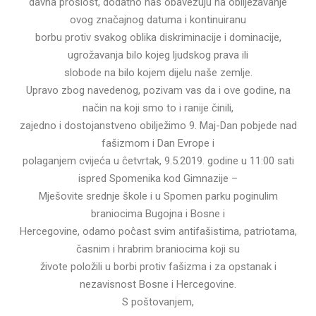
davna prošlost, dodatno nas obavezuju na obilježavanje
ovog značajnog datuma i kontinuiranu
borbu protiv svakog oblika diskriminacije i dominacije,
ugrožavanja bilo kojeg ljudskog prava ili
slobode na bilo kojem dijelu naše zemlje.
Upravo zbog navedenog, pozivam vas da i ove godine, na
način na koji smo to i ranije činili,
zajedno i dostojanstveno obilježimo 9. Maj-Dan pobjede nad
fašizmom i Dan Evrope i
polaganjem cvijeća u ĉetvrtak, 9.5.2019. godine u 11:00 sati
ispred Spomenika kod Gimnazije –
Mješovite srednje škole i u Spomen parku poginulim
braniocima Bugojna i Bosne i
Hercegovine, odamo poĉast svim antifašistima, patriotama,
časnim i hrabrim braniocima koji su
živote položili u borbi protiv fašizma i za opstanak i
nezavisnost Bosne i Hercegovine.
S poštovanjem,