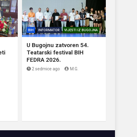
BIH
INFORMATOR
VIJESTI IZ BUGOJNA
U Bugojnu zatvoren 54.
eti
Teatarski festival BIH
FEDRA 2026.
2 sedmice ago
M.G.