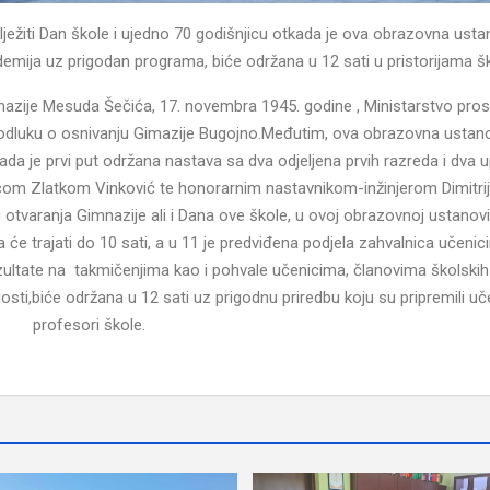
ilježiti Dan škole i ujedno 70 godišnjicu otkada je ova obrazovna usta
ija uz prigodan programa, biće održana u 12 sati u pristorijama šk
azije Mesuda Šečića, 17. novembra 1945. godine , Ministarstvo prosv
 odluku o osnivanju Gimazije Bugojno.Međutim, ova obrazovna ustan
a je prvi put održana nastava sa dva odjeljena prvih razreda i dva 
com Zlatkom Vinković te honorarnim nastavnikom-inžinjerom Dimitr
tvaranja Gimnazije ali i Dana ove škole, u ovoj obrazovnoj ustanovi
 će trajati do 10 sati, a u 11 je predviđena podjela zahvalnica učenic
ultate na takmičenjima kao i pohvale učenicima, članovima školskih 
sti,biće održana u 12 sati uz prigodnu priredbu koju su pripremili uče
profesori škole.