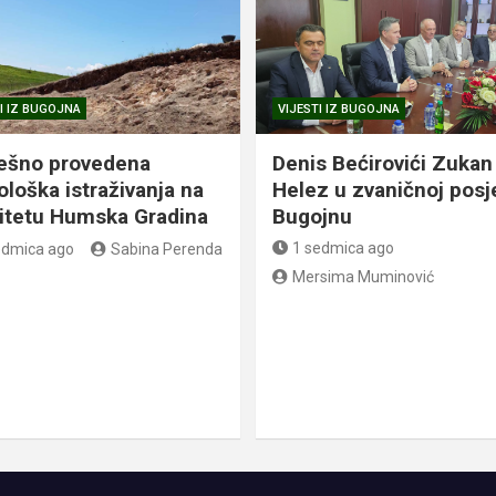
I IZ BUGOJNA
VIJESTI IZ BUGOJNA
ešno provedena
Denis Bećirovići Zukan
ološka istraživanja na
Helez u zvaničnoj posj
litetu Humska Gradina
Bugojnu
1 sedmica ago
edmica ago
Sabina Perenda
Mersima Muminović