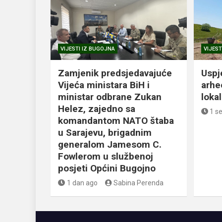
VIJESTI IZ BUGOJNA
VIJEST
Zamjenik predsjedavajuće
Uspj
Vijeća ministara BiH i
arhe
ministar odbrane Zukan
loka
Helez, zajedno sa
1 s
komandantom NATO štaba
u Sarajevu, brigadnim
generalom Jamesom C.
Fowlerom u službenoj
posjeti Općini Bugojno
1 dan ago
Sabina Perenda