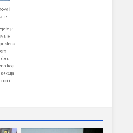
nova i
ole.
jete je
ova je
uposlena:
ijem
 će u
ima koji
sekcija.
nici i