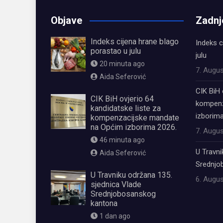
Objave
Zadnj
Indeks cijena hrane blago
Indeks c
porastao u julu
julu
20 minuta ago
7. Augus
Aida Seferović
CIK BiH 
CIK BiH ovjerio 64
kompenz
kandidatske liste za
izborima
kompenzacijske mandate
na Općim izborima 2026.
7. Augus
46 minuta ago
U Travni
Aida Seferović
Srednjo
U Travniku održana 135.
6. Augus
sjednica Vlade
Srednjobosanskog
kantona
1 dan ago