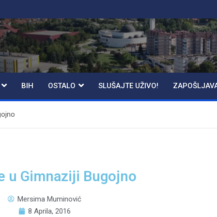
BIH
OSTALO
SLUŠAJTE UŽIVO!
ZAPOŠLJAV
gojno
e u Gimnaziji Bugojno
Mersima Muminović
8 Aprila, 2016