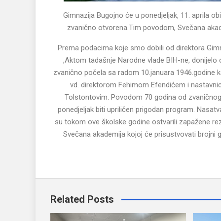
Gimnazija Bugojno će u ponedjeljak, 11. aprila ob
zvanično otvorena.Tim povodom, Svečana akadem
Prema podacima koje smo dobili od direktora Gimn
,Aktom tadašnje Narodne vlade BIH-ne, donijelo
zvanično počela sa radom 10.januara 1946.godine kad
vd. direktorom Fehimom Efendićem i nastavni
Tolstontovim. Povodom 70 godina od zvaničnog o
ponedjeljak biti upriličen prigodan program. Nasatva
su tokom ove školske godine ostvarili zapažene rez
Svečana akademija kojoj će prisustvovati brojni go
Related Posts