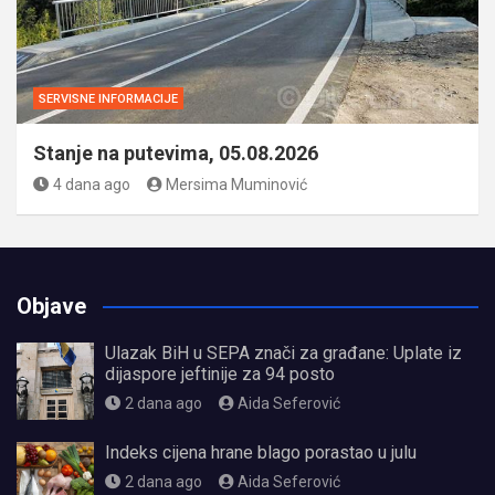
SERVISNE INFORMACIJE
Stanje na putevima, 05.08.2026
4 dana ago
Mersima Muminović
Objave
Ulazak BiH u SEPA znači za građane: Uplate iz
dijaspore jeftinije za 94 posto
2 dana ago
Aida Seferović
Indeks cijena hrane blago porastao u julu
2 dana ago
Aida Seferović