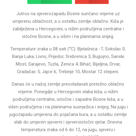
Jutros na sjeverozapadu Bosne sunčano vrijeme uz
umjerenu oblačnost, a u ostatku zemlje oblačno. Kiša je
zabilježena u Hercegovini, u nižim područjima centralne i
istočne Bosne, a u višim i na planinama snijeg.
Temperature zraka u 08 sati (°C): Bjelašnica -7; Sokolac 0;
Banja Luka, Livno, Prijedor, Srebrenica 3; Bugojno, Sanski
Most, Sarajevo, Tuzla, Zenica 4; Bihać, Bijeljina, Drvar,
Gradačac 5; Jajce 6; Trebinje 10; Mostar 12 stepeni.
Danas će u našoj zemlje preovladavati pretežno oblačno
vrijeme. Ponegdje u Hercegovini slaba kiša, u nižim
područjima centralne, istočne i zapadne Bosne kiša, a u
višim područjima i na planinama susnježica i snijeg. Na jugu i
jugozapadu umjerena do pojačana bura, a u ostatku zemlje
slab do umjeren sjeverni i sjeveroistočni vjetar. Dnevna
temperatura zraka od 6 do 12, na jugu, sjeveru i