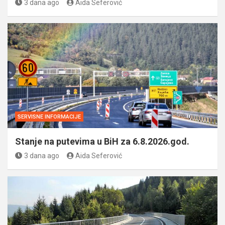
3 dana ago
Aida Seferović
SERVISNE INFORMACIJE
Stanje na putevima u BiH za 6.8.2026.god.
3 dana ago
Aida Seferović