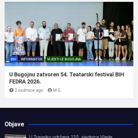
BIH
INFORMATOR
VIJESTI IZ BUGOJNA
U Bugojnu zatvoren 54. Teatarski festival BIH
FEDRA 2026.
2 sedmice ago
M.G.
Objave
U Travniku održana 135. sjednica Vlade