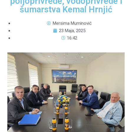
poljoprivrede, vodoprivrede i
šumarstva Kemal Hrnjić
Mersima Muminović
23 Maja, 2025
16:42