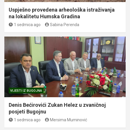
Uspješno provedena arheološka istraživanja
na lokalitetu Humska Gradina
1 sedmica ago
Sabina Perenda
VIJESTI IZ BUGOJNA
Denis Bećirovići Zukan Helez u zvaničnoj
posjeti Bugojnu
1 sedmica ago
Mersima Muminović