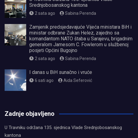
Srednjobosanskog kantona
2 sata ago
Sabina Perenda
Zamjenik predsjedavajuće Vijeća ministara BiH i
ministar odbrane Zukan Helez, zajedno sa
komandantom NATO štaba u Sarajevu, brigadnim
generalom Jamesom C. Fowlerom u službenoj
posjeti Općini Bugojno
2 sata ago
Sabina Perenda
I danas u BiH sunačno i vruće
6 sati ago
Aida Seferović
олимп казино
Zadnje objavljeno
U Travniku održana 135. sjednica Vlade Srednjobosanskog
kantona