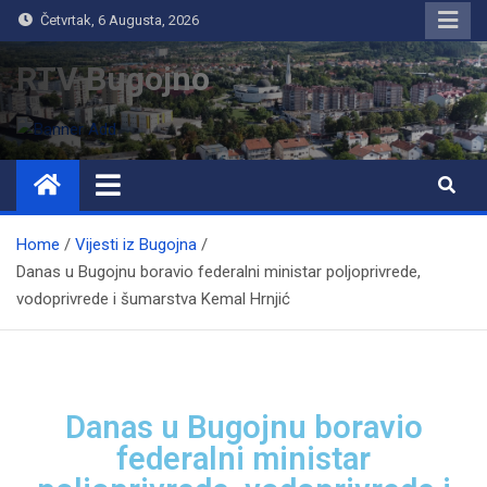
Četvrtak, 6 Augusta, 2026
RTV Bugojno
Home
Vijesti iz Bugojna
Danas u Bugojnu boravio federalni ministar poljoprivrede,
vodoprivrede i šumarstva Kemal Hrnjić
Danas u Bugojnu boravio
federalni ministar