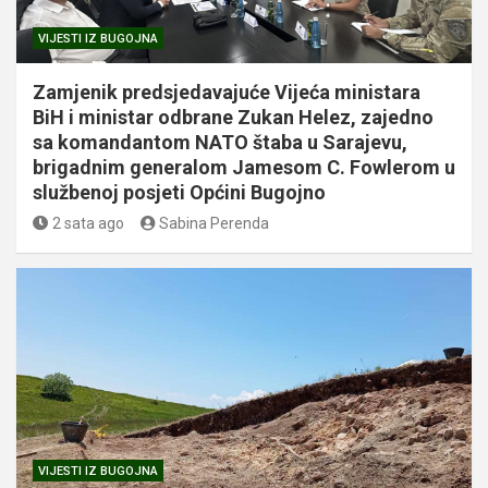
VIJESTI IZ BUGOJNA
Zamjenik predsjedavajuće Vijeća ministara
BiH i ministar odbrane Zukan Helez, zajedno
sa komandantom NATO štaba u Sarajevu,
brigadnim generalom Jamesom C. Fowlerom u
službenoj posjeti Općini Bugojno
2 sata ago
Sabina Perenda
VIJESTI IZ BUGOJNA