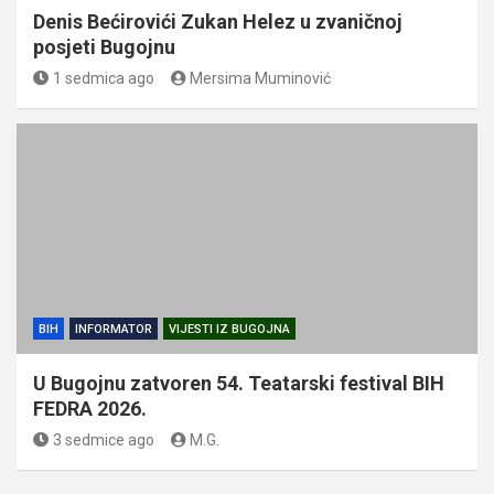
Denis Bećirovići Zukan Helez u zvaničnoj
posjeti Bugojnu
1 sedmica ago
Mersima Muminović
BIH
INFORMATOR
VIJESTI IZ BUGOJNA
U Bugojnu zatvoren 54. Teatarski festival BIH
FEDRA 2026.
3 sedmice ago
M.G.