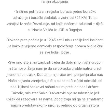
ranijih okupljanja.
-Tražimo jedinstveni registar boraca, jedno boračko
udruženje i borački dodatak u visini od 326 KM. To su
zahtjevi iz naše Rezolucije, od kojih nećemo odustati – riječi
su Nazila Velića iz JOB-a Bugojno.
Blokada puta počela je u 12,45 sati i nisu zabilježeni incidenti
, a kako je vrijeme odmicalo raspoloženje boraca bilo je čini
se sve bolje i bolje .
-Sve ono što smo zaslužili treba da dobijemo, ništa drugo i
ništa novo. Želja nam je da se boračka problematike uredi
jednom za navijek. Dosta nam je više ovih peripetija oko nas.
Naša najveća zamjerka je što su se naši oficiri odmakli od
nas. Njihovi bankovni računi su im preći od nas i države.
Takođe, ministar Salko Bukvarević nije se udostojio još
uvijek da razgovara sa nama. Zbog toga mi ga ne smatramo
našim predstavnikom- riječi su jednog od organizatora