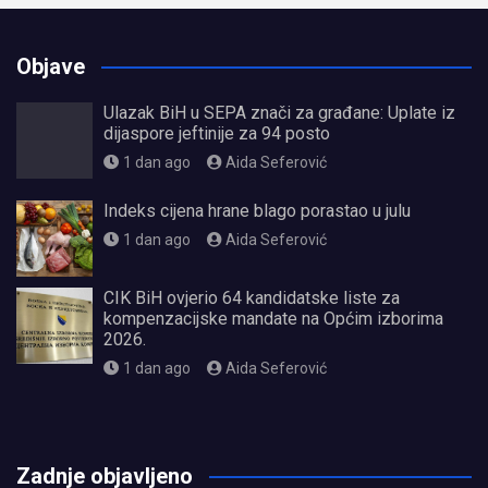
Objave
Ulazak BiH u SEPA znači za građane: Uplate iz
dijaspore jeftinije za 94 posto
1 dan ago
Aida Seferović
Indeks cijena hrane blago porastao u julu
1 dan ago
Aida Seferović
CIK BiH ovjerio 64 kandidatske liste za
kompenzacijske mandate na Općim izborima
2026.
1 dan ago
Aida Seferović
олимп казино
Zadnje objavljeno