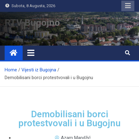
Subota, 8 Augusta, 2026
RTV Bugojno
Home
Vijesti iz Bugojna
Demobilisani borci protestvovali i u Bugojnu
Demobilisani borci
protestvovali i u Bugojnu
Azam Mandžić