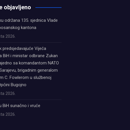
e objavljeno
ku održana 135. sjednica Vlade
bosanskog kantona
ta 2026.
k predsjedavajuće Vijeća
a BiH i ministar odbrane Zukan
zajedno sa komandantom NATO
Sarajevu, brigadnim generalom
 C. Fowlerom u službenoj
Općini Bugojno
ta 2026.
u BiH sunačno i vruće
ta 2026.