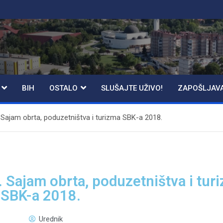
BIH
OSTALO
SLUŠAJTE UŽIVO!
ZAPOŠLJAV
. Sajam obrta, poduzetništva i turizma SBK-a 2018.
. Sajam obrta, poduzetništva i tur
SBK-a 2018.
Urednik