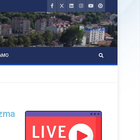
AMO
izma