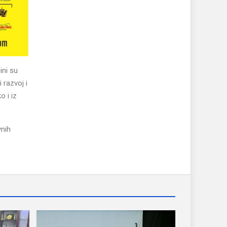
ini su
 razvoj i
o i iz
vnih