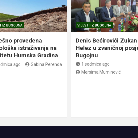
I IZ BUGOJNA
VIJESTI IZ BUGOJNA
ešno provedena
Denis Bećirovići Zukan
ološka istraživanja na
Helez u zvaničnoj posj
litetu Humska Gradina
Bugojnu
1 sedmica ago
edmica ago
Sabina Perenda
Mersima Muminović