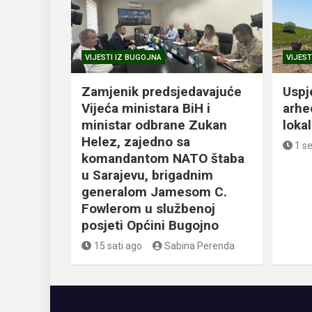
VIJESTI IZ BUGOJNA
VIJEST
Zamjenik predsjedavajuće
Uspj
Vijeća ministara BiH i
arhe
ministar odbrane Zukan
loka
Helez, zajedno sa
1 s
komandantom NATO štaba
u Sarajevu, brigadnim
generalom Jamesom C.
Fowlerom u službenoj
posjeti Općini Bugojno
15 sati ago
Sabina Perenda