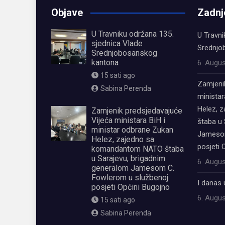
Objave
Zadnj
U Travniku održana 135.
U Travni
sjednica Vlade
Srednjo
Srednjobosanskog
kantona
6. Augus
15 sati ago
Zamjeni
Sabina Perenda
ministar
Helez, 
Zamjenik predsjedavajuće
Vijeća ministara BiH i
štaba u 
ministar odbrane Zukan
Jamesom
Helez, zajedno sa
posjeti 
komandantom NATO štaba
u Sarajevu, brigadnim
6. Augus
generalom Jamesom C.
Fowlerom u službenoj
I danas 
posjeti Općini Bugojno
6. Augus
15 sati ago
Sabina Perenda