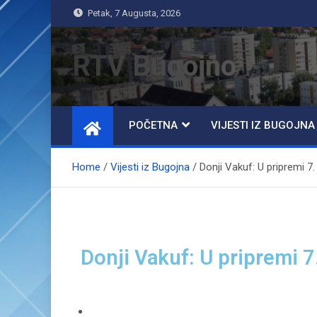
Petak, 7 Augusta, 2026
RTV Bugojno
POČETNA
VIJESTI IZ BUGOJNA
Home
Vijesti iz Bugojna
Donji Vakuf: U pripremi 7
Donji Vakuf: U pripremi 7