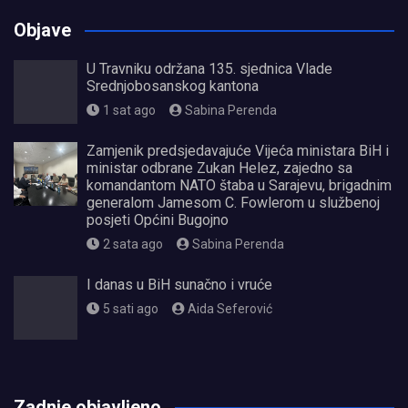
Objave
U Travniku održana 135. sjednica Vlade
Srednjobosanskog kantona
1 sat ago
Sabina Perenda
Zamjenik predsjedavajuće Vijeća ministara BiH i
ministar odbrane Zukan Helez, zajedno sa
komandantom NATO štaba u Sarajevu, brigadnim
generalom Jamesom C. Fowlerom u službenoj
posjeti Općini Bugojno
2 sata ago
Sabina Perenda
I danas u BiH sunačno i vruće
5 sati ago
Aida Seferović
олимп казино
Zadnje objavljeno