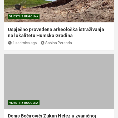
VIJESTI IZ BUGOJNA
Uspješno provedena arheološka istraživanja
na lokalitetu Humska Gradina
1 sedmica ago
Sabina Perenda
VIJESTI IZ BUGOJNA
Denis Bećirovići Zukan Helez u zvaničnoj