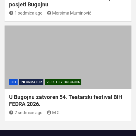
posjeti Bugojnu
1 sedmica ago
Mersima Muminović
BIH
INFORMATOR
VIJESTI IZ BUGOJNA
U Bugojnu zatvoren 54. Teatarski festival BIH
FEDRA 2026.
2 sedmice ago
M.G.