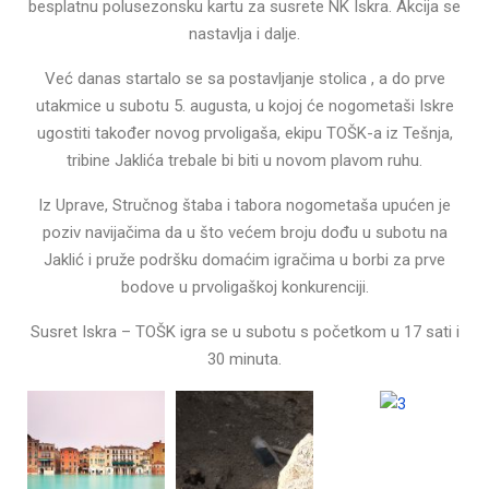
besplatnu polusezonsku kartu za susrete NK Iskra. Akcija se
nastavlja i dalje.
Već danas startalo se sa postavljanje stolica , a do prve
utakmice u subotu 5. augusta, u kojoj će nogometaši Iskre
ugostiti također novog prvoligaša, ekipu TOŠK-a iz Tešnja,
tribine Jaklića trebale bi biti u novom plavom ruhu.
Iz Uprave, Stručnog štaba i tabora nogometaša upućen je
poziv navijačima da u što većem broju dođu u subotu na
Jaklić i pruže podršku domaćim igračima u borbi za prve
bodove u prvoligaškoj konkurenciji.
Susret Iskra – TOŠK igra se u subotu s početkom u 17 sati i
30 minuta.