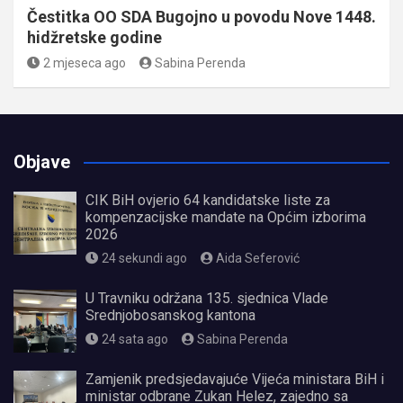
Čestitka OO SDA Bugojno u povodu Nove 1448.
hidžretske godine
2 mjeseca ago
Sabina Perenda
Objave
CIK BiH ovjerio 64 kandidatske liste za
kompenzacijske mandate na Općim izborima
2026
24 sekundi ago
Aida Seferović
U Travniku održana 135. sjednica Vlade
Srednjobosanskog kantona
24 sata ago
Sabina Perenda
Zamjenik predsjedavajuće Vijeća ministara BiH i
ministar odbrane Zukan Helez, zajedno sa