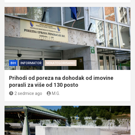
BIH
INFORMATOR
NEKATEGORISANO
Prihodi od poreza na dohodak od imovine
porasli za više od 130 posto
2 sedmice ago
M.G.