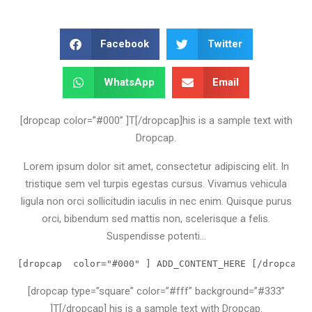
Facebook
Twitter
WhatsApp
Email
[dropcap color=”#000” ]T[/dropcap]his is a sample text with
Dropcap.
Lorem ipsum dolor sit amet, consectetur adipiscing elit. In
tristique sem vel turpis egestas cursus. Vivamus vehicula
ligula non orci sollicitudin iaculis in nec enim. Quisque purus
orci, bibendum sed mattis non, scelerisque a felis.
Suspendisse potenti…
[dropcap  color="#000" ] ADD_CONTENT_HERE [/dropcap]
[dropcap type=”square” color=”#fff” background=”#333”
]T[/dropcap] his is a sample text with Dropcap.