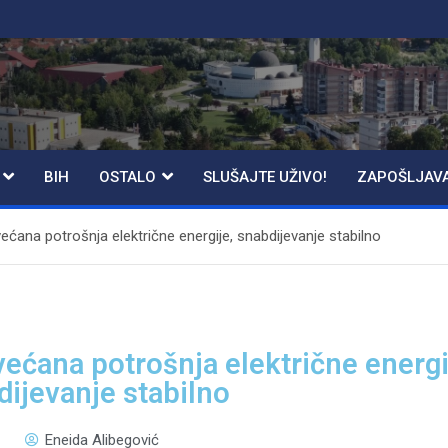
BIH
OSTALO
SLUŠAJTE UŽIVO!
ZAPOŠLJAV
većana potrošnja električne energije, snabdijevanje stabilno
većana potrošnja električne energi
dijevanje stabilno
Eneida Alibegović