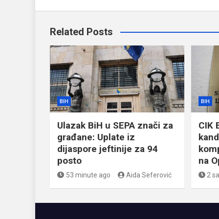
Related Posts
BIH
BIH
Ulazak BiH u SEPA znači za
CIK 
građane: Uplate iz
kand
dijaspore jeftinije za 94
komp
posto
na O
53 minute ago
Aida Seferović
2 s