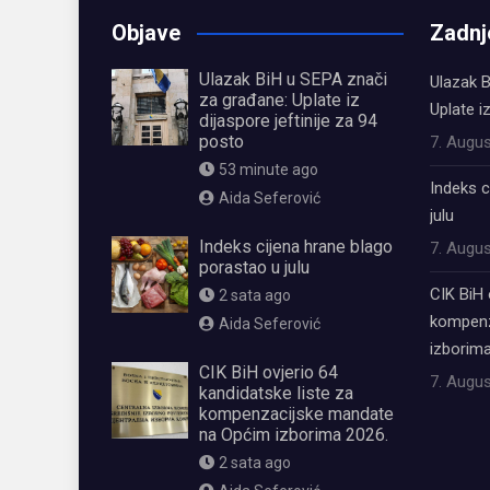
Objave
Zadnj
Ulazak BiH u SEPA znači
Ulazak B
za građane: Uplate iz
Uplate i
dijaspore jeftinije za 94
posto
7. Augus
53 minute ago
Indeks c
Aida Seferović
julu
Indeks cijena hrane blago
7. Augus
porastao u julu
CIK BiH 
2 sata ago
kompenz
Aida Seferović
izborima
CIK BiH ovjerio 64
7. Augus
kandidatske liste za
kompenzacijske mandate
na Općim izborima 2026.
2 sata ago