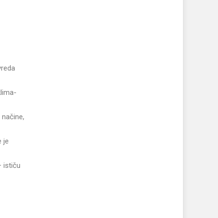
vreda
lima-
 načine,
 je
 ističu