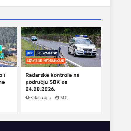
BIH
INFORMATOR
SERVISNE INFORMACIJE
 i
Radarske kontrole na
ne
području SBK za
04.08.2026.
3 dana ago
M.G.