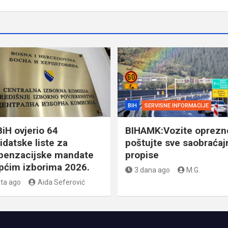
BIH
SERVISNE INFORMACIJE
BiH ovjerio 64
BIHAMK:Vozite oprezno
idatske liste za
poštujte sve saobraćaj
enzacijske mandate
propise
pćim izborima 2026.
3 dana ago
M.G.
ata ago
Aida Seferović