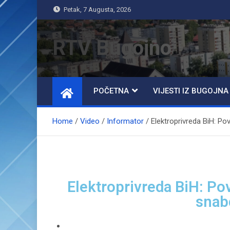
Petak, 7 Augusta, 2026
RTV Bugojno
POČETNA
VIJESTI IZ BUGOJNA
Home
Video
Informator
Elektroprivreda BiH: Po
Elektroprivreda BiH: Po
snab