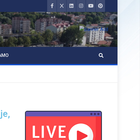
AMO
je,