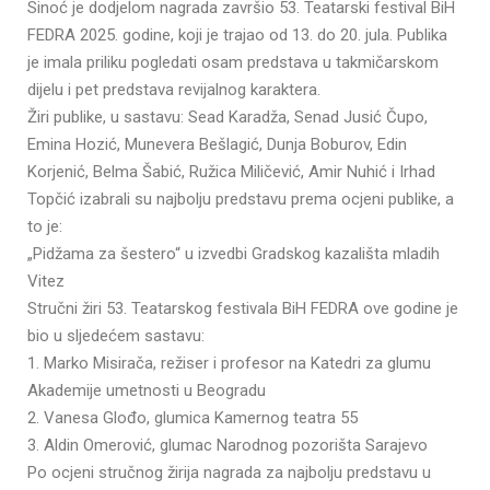
Sinoć je dodjelom nagrada završio 53. Teatarski festival BiH
FEDRA 2025. godine, koji je trajao od 13. do 20. jula. Publika
je imala priliku pogledati osam predstava u takmičarskom
dijelu i pet predstava revijalnog karaktera.
Žiri publike, u sastavu: Sead Karadža, Senad Jusić Čupo,
Emina Hozić, Munevera Bešlagić, Dunja Boburov, Edin
Korjenić, Belma Šabić, Ružica Miličević, Amir Nuhić i Irhad
Topčić izabrali su najbolju predstavu prema ocjeni publike, a
to je:
„Pidžama za šestero“ u izvedbi Gradskog kazališta mladih
Vitez
Stručni žiri 53. Teatarskog festivala BiH FEDRA ove godine je
bio u sljedećem sastavu:
1. Marko Misirača, režiser i profesor na Katedri za glumu
Akademije umetnosti u Beogradu
2. Vanesa Glođo, glumica Kamernog teatra 55
3. Aldin Omerović, glumac Narodnog pozorišta Sarajevo
Po ocjeni stručnog žirija nagrada za najbolju predstavu u