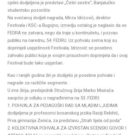
cjelini dodjeljena je predstavi „Četiri sestre“, Banjalučko
studentsko pozorište.
Na svečanoj dodjeli nagrada, Mirza Idrizović, direktor
Festivala i KSC-a Bugojno, izmedju ostalog je naglasio da se
FEDRA ne zatvara, nego da traje u kontinuitetu, i pozvao
publiku na narednu, 54. FEDRU. Uz pohvalu svima koji su
doprinijeli uspješnosti Festivala, Idrizović se posebno
zahvalio publici koja je svojim prisustvom doprinijela da i ovaj
Festival bude tako uspješan.
Kao i ranijih godina žiri je dodijelio je posebne pohvale i
nagrade za različite segmente.
U ime žirija, predsjednik Stručnog žirija Marko Misirača
saopćio je odluku o nagrađenima na 53. FEDRI:
1. POHVALA ZA PEDAGOŠKI RAD SA MLADIM LJUDIMA:
dodijeljena je profesorici bosanskog jezika Raziji Rebihić,
Prva gimnazija Zenica, za predstavu „Strah tijela od poda“
2. KOLEKTIVNA POHVALA ZA IZVRSTAN SCENSKI GOVOR I