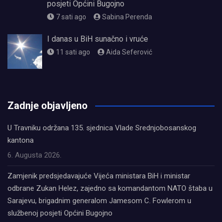
posjeti Općini Bugojno
7 sati ago
Sabina Perenda
I danas u BiH sunačno i vruće
11 sati ago
Aida Seferović
олимп казино
Zadnje objavljeno
U Travniku održana 135. sjednica Vlade Srednjobosanskog
kantona
6. Augusta 2026.
Zamjenik predsjedavajuće Vijeća ministara BiH i ministar
odbrane Zukan Helez, zajedno sa komandantom NATO štaba u
Sarajevu, brigadnim generalom Jamesom C. Fowlerom u
službenoj posjeti Općini Bugojno