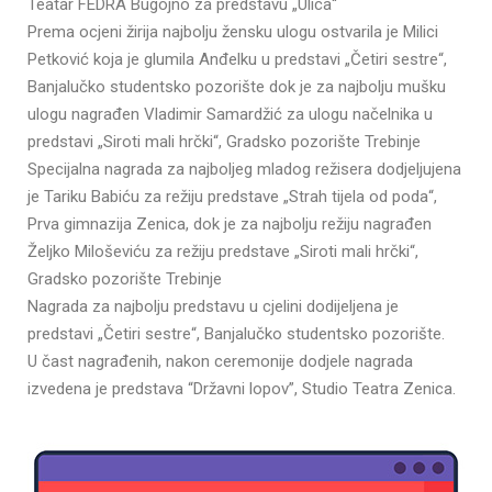
Teatar FEDRA Bugojno za predstavu „Ulica“
Prema ocjeni žirija najbolju žensku ulogu ostvarila je Milici
Petković koja je glumila Anđelku u predstavi „Četiri sestre“,
Banjalučko studentsko pozorište dok je za najbolju mušku
ulogu nagrađen Vladimir Samardžić za ulogu načelnika u
predstavi „Siroti mali hrčki“, Gradsko pozorište Trebinje
Specijalna nagrada za najboljeg mladog režisera dodjeljujena
je Tariku Babiću za režiju predstave „Strah tijela od poda“,
Prva gimnazija Zenica, dok je za najbolju režiju nagrađen
Željko Miloševiću za režiju predstave „Siroti mali hrčki“,
Gradsko pozorište Trebinje
Nagrada za najbolju predstavu u cjelini dodijeljena je
predstavi „Četiri sestre“, Banjalučko studentsko pozorište.
U čast nagrađenih, nakon ceremonije dodjele nagrada
izvedena je predstava “Državni lopov”, Studio Teatra Zenica.