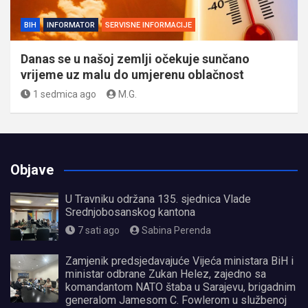
BIH
INFORMATOR
SERVISNE INFORMACIJE
Danas se u našoj zemlji očekuje sunčano
vrijeme uz malu do umjerenu oblačnost
1 sedmica ago
M.G.
Objave
U Travniku održana 135. sjednica Vlade
Srednjobosanskog kantona
7 sati ago
Sabina Perenda
Zamjenik predsjedavajuće Vijeća ministara BiH i
ministar odbrane Zukan Helez, zajedno sa
komandantom NATO štaba u Sarajevu, brigadnim
generalom Jamesom C. Fowlerom u službenoj