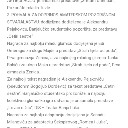
ARTIKULACIJU: je ansamblu predstave „Sretan rođendan“,
Pozorište mladih Tuzle
3. POHVALA ZA DOPRINOS AMATERSKOM POZORIŠNOM
STVARALAŠTVU: dodijeljena dodijeljena je Aleksandru
Pejakoviću, Banjalučko studentsko pozorište, za predstavu
„Četiri sestre“
Nagrada za najbolju mladu glumicu dodijeljena je Edi
Omeragić za ulogu Majde u predstavi „Strah tijela od poda“,
Prva gimnazija Zenica, a za najboljeg mladog glumca Tariku
Babiću za ulogu Maka u predstavi „Strah tijela od poda“, Prva
gimnazija Zenica.
Za najbolji tekst nagradjen je Aleksandru Pejakoviću
(pseudonim Bogoljub Đorđević) za tekst predstave „Četiri
sestre“, Banjalučko studentsko prozorište, a najbolju
kolektivnu glumačku igru ostvario je ansamblu predstave
„Lovac u žitu“, DIS – Teatar Banja Luka
Nagrada za najbolju adaptaciju dodijeljena je Senadu
Milanoviću za adaptaciju Šekspirovog „Romea i Julije“,