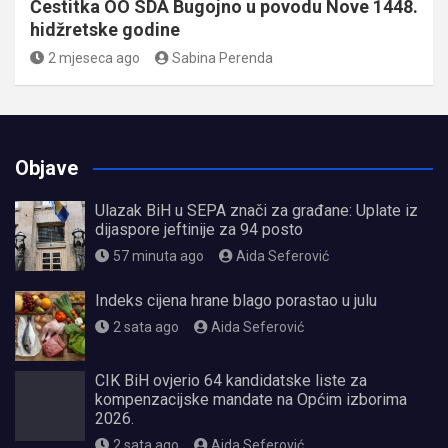
Čestitka OO SDA Bugojno u povodu Nove 1448.
hidžretske godine
2 mjeseca ago
Sabina Perenda
Objave
Ulazak BiH u SEPA znači za građane: Uplate iz
dijaspore jeftinije za 94 posto
57 minuta ago
Aida Seferović
Indeks cijena hrane blago porastao u julu
2 sata ago
Aida Seferović
CIK BiH ovjerio 64 kandidatske liste za
kompenzacijske mandate na Općim izborima
2026.
2 sata ago
Aida Seferović