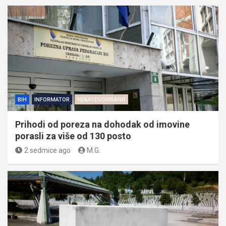
BIH
INFORMATOR
NEKATEGORISANO
Prihodi od poreza na dohodak od imovine
porasli za više od 130 posto
2 sedmice ago
M.G.