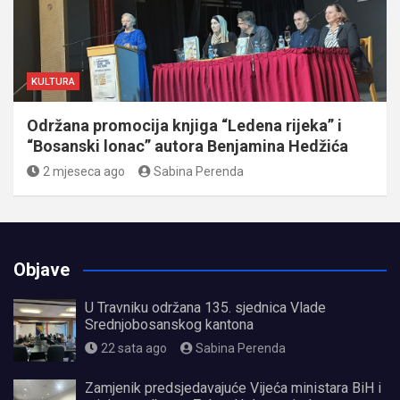
KULTURA
Održana promocija knjiga “Ledena rijeka” i
“Bosanski lonac” autora Benjamina Hedžića
2 mjeseca ago
Sabina Perenda
Objave
U Travniku održana 135. sjednica Vlade
Srednjobosanskog kantona
22 sata ago
Sabina Perenda
Zamjenik predsjedavajuće Vijeća ministara BiH i