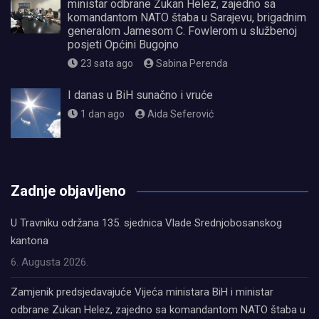
ministar odbrane Zukan Helez, zajedno sa
komandantom NATO štaba u Sarajevu, brigadnim
generalom Jamesom C. Fowlerom u službenoj
posjeti Općini Bugojno
23 sata ago
Sabina Perenda
I danas u BiH sunačno i vruće
1 dan ago
Aida Seferović
олимп казино
Zadnje objavljeno
U Travniku održana 135. sjednica Vlade Srednjobosanskog
kantona
6. Augusta 2026.
Zamjenik predsjedavajuće Vijeća ministara BiH i ministar
odbrane Zukan Helez, zajedno sa komandantom NATO štaba u