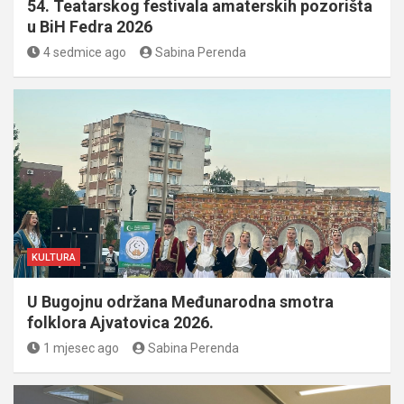
54. Teatarskog festivala amaterskih pozorišta
u BiH Fedra 2026
4 sedmice ago
Sabina Perenda
KULTURA
U Bugojnu održana Međunarodna smotra
folklora Ajvatovica 2026.
1 mjesec ago
Sabina Perenda