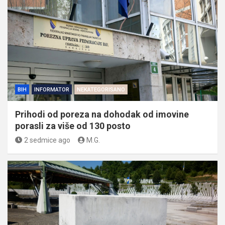
BIH
INFORMATOR
NEKATEGORISANO
Prihodi od poreza na dohodak od imovine
porasli za više od 130 posto
2 sedmice ago
M.G.