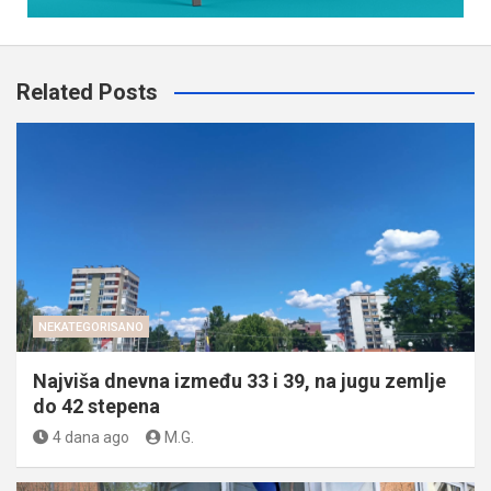
Related Posts
NEKATEGORISANO
Najviša dnevna između 33 i 39, na jugu zemlje
do 42 stepena
4 dana ago
M.G.