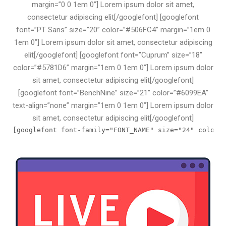
margin=”0 0 1em 0”] Lorem ipsum dolor sit amet,
consectetur adipiscing elit[/googlefont] [googlefont
font=”PT Sans” size=”20” color=”#506FC4” margin=”1em 0
1em 0”] Lorem ipsum dolor sit amet, consectetur adipiscing
elit[/googlefont] [googlefont font=”Cuprum” size=”18”
color=”#5781D6” margin=”1em 0 1em 0”] Lorem ipsum dolor
sit amet, consectetur adipiscing elit[/googlefont]
[googlefont font=”BenchNine” size=”21” color=”#6099EA”
text-align=”none” margin=”1em 0 1em 0”] Lorem ipsum dolor
sit amet, consectetur adipiscing elit[/googlefont]
[googlefont font-family="FONT_NAME" size="24" color=