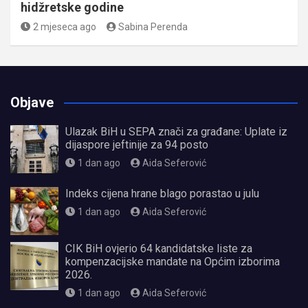
hidžretske godine
2 mjeseca ago
Sabina Perenda
Objave
Ulazak BiH u SEPA znači za građane: Uplate iz
dijaspore jeftinije za 94 posto
1 dan ago
Aida Seferović
Indeks cijena hrane blago porastao u julu
1 dan ago
Aida Seferović
CIK BiH ovjerio 64 kandidatske liste za
kompenzacijske mandate na Općim izborima
2026.
1 dan ago
Aida Seferović