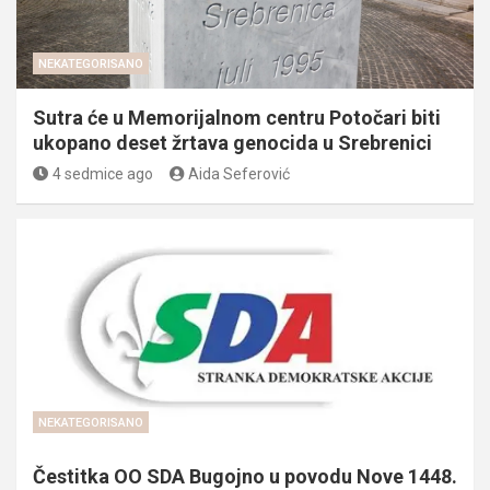
NEKATEGORISANO
Sutra će u Memorijalnom centru Potočari biti
ukopano deset žrtava genocida u Srebrenici
4 sedmice ago
Aida Seferović
NEKATEGORISANO
Čestitka OO SDA Bugojno u povodu Nove 1448.