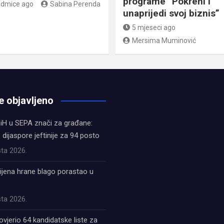
programe “Pokreni i
edmice ago
Sabina Perenda
unaprijedi svoj biznis”
5 mjeseci ago
Mersima Muminović
e objavljeno
iH u SEPA znači za građane:
z dijaspore jeftinije za 94 posto
ta 2026.
ijena hrane blago porastao u
ta 2026.
ovjerio 64 kandidatske liste za