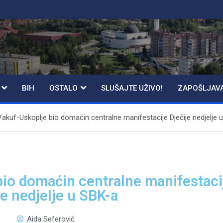
BIH
OSTALO
SLUŠAJTE UŽIVO!
ZAPOŠLJAV
Vakuf-Uskoplje bio domaćin centralne manifestacije Dječije nedjelje 
bio domaćin centralne manifestaci
je nedjelje u SBK-a
Aida Seferović