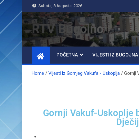
Subota, 8 Augusta, 2026
RTV Bugojno
POČETNA
VIJESTI IZ BUGOJNA
Home
Vijesti iz Gornjeg Vakufa - Uskoplja
Gornji 
Gornji Vakuf-Uskoplje 
Dječi