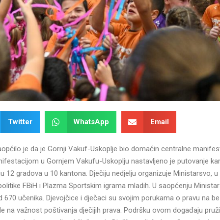
Twitter
WhatsApp
Email
saopćilo je da je Gornji Vakuf-Uskoplje bio domaćin centralne manifes
nifestacijom u Gornjem Vakufu-Uskoplju nastavljeno je putovanje ka
aju 12 gradova u 10 kantona. Dječiju nedjelju organizuje Ministarsvo, u
politike FBiH i Plazma Sportskim igrama mladih. U saopćenju Ministar
d 670 učenika. Djevojčice i dječaci su svojim porukama o pravu na be
asle na važnost poštivanja dječijih prava. Podršku ovom događaju pruži