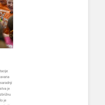
tacije
ravana
 saradnji
stva je
zbrižnu
lo je