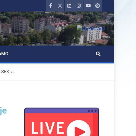
AMO
u SBK-a
je