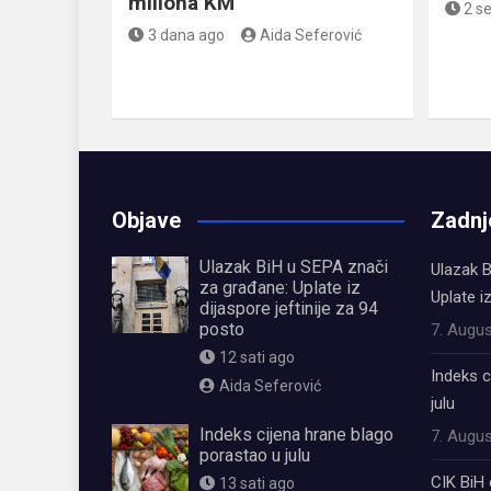
miliona KM
2 s
3 dana ago
Aida Seferović
Objave
Zadnj
Ulazak BiH u SEPA znači
Ulazak B
za građane: Uplate iz
Uplate i
dijaspore jeftinije za 94
posto
7. Augus
12 sati ago
Indeks c
Aida Seferović
julu
Indeks cijena hrane blago
7. Augus
porastao u julu
CIK BiH 
13 sati ago