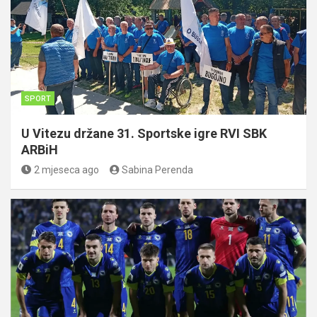
SPORT
U Vitezu držane 31. Sportske igre RVI SBK
ARBiH
2 mjeseca ago
Sabina Perenda