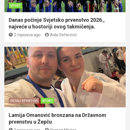
SPORT
Danas počinje Svjetsko prvenstvo 2026.,
najveće u hostoriji ovog takmičenja.
2 mjeseca ago
Aida Seferović
OSTALI SPORTOVI
SPORT
Lamija Omanović bronzana na Državnom
prvenstvu u Žepču