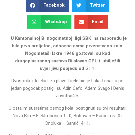
Facebook
Twitter
WhatsApp
Email
U Kantonalnoj B nogometnoj ligi SBK na rasporedu je
bilo prvo proljetno, odnosno osmo prvenstveno kolo.
Nogometaši Iskre 1946 gostovali su kod
drugoplasiranog sastava Bilalovac CPU i ubilježili
uvjerljivu pobjedu od 5 : 1.
Dvostruki strijelac za plavo-bijele bio je Luka Lubar, a po
jedan pogodak postigli su Adin Ćefo, Adem Švago i Denis
Jusufbašić.
U ostalim susretima osmog kola postignuti su ovi rezultati:
Nova Bila – Elektrobosna 1 : 0, Bobovac – Karaula 5 : 0 i
Dnoluka – Šantići 4 : 1.