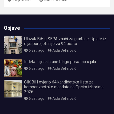
2 mjeseca ago
Osman Mešan
Objave
Ulazak BiH u SEPA znači za građane: Uplate iz
dijaspore jeftinije za 94 posto
5 sati ago
Aida Seferović
Indeks cijena hrane blago porastao u julu
6 sati ago
Aida Seferović
CIK BiH ovjerio 64 kandidatske liste za
kompenzacijske mandate na Općim izborima
2026.
6 sati ago
Aida Seferović