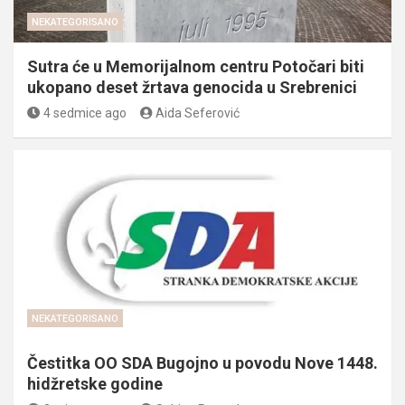
NEKATEGORISANO
Sutra će u Memorijalnom centru Potočari biti
ukopano deset žrtava genocida u Srebrenici
4 sedmice ago
Aida Seferović
NEKATEGORISANO
Čestitka OO SDA Bugojno u povodu Nove 1448.
hidžretske godine