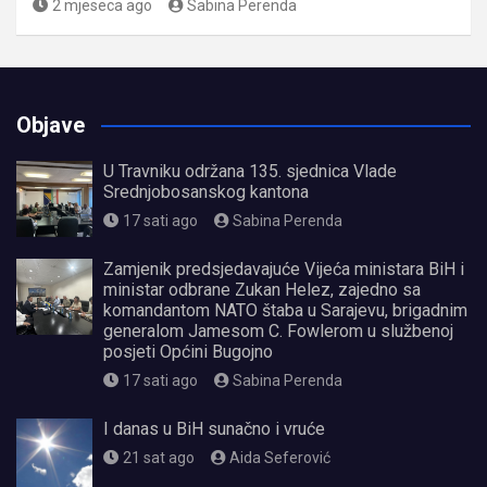
2 mjeseca ago
Sabina Perenda
Objave
U Travniku održana 135. sjednica Vlade
Srednjobosanskog kantona
17 sati ago
Sabina Perenda
Zamjenik predsjedavajuće Vijeća ministara BiH i
ministar odbrane Zukan Helez, zajedno sa
komandantom NATO štaba u Sarajevu, brigadnim
generalom Jamesom C. Fowlerom u službenoj
posjeti Općini Bugojno
17 sati ago
Sabina Perenda
I danas u BiH sunačno i vruće
21 sat ago
Aida Seferović