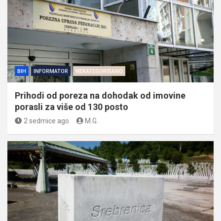
BIH
INFORMATOR
NEKATEGORISANO
Prihodi od poreza na dohodak od imovine
porasli za više od 130 posto
2 sedmice ago
M.G.