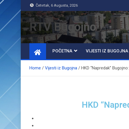
Četvrtak, 6 Augusta, 2026
RTV Bugojno
POČETNA
VIJESTI IZ BUGOJNA
Home
Vijesti iz Bugojna
HKD “Napredak” Bugojno:
HKD “Napred