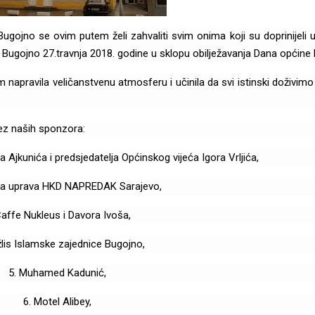
gojno se ovim putem želi zahvaliti svim onima koji su doprinijeli 
C Bugojno 27.travnja 2018. godine u sklopu obilježavanja Dana općine
m napravila veličanstvenu atmosferu i učinila da svi istinski doživimo
bez naših sponzora:
 Ajkunića i predsjedatelja Općinskog vijeća Igora Vrljića,
nja uprava HKD NAPREDAK Sarajevo,
Caffe Nukleus i Davora Ivoša,
lis Islamske zajednice Bugojno,
5. Muhamed Kadunić,
6. Motel Alibey,