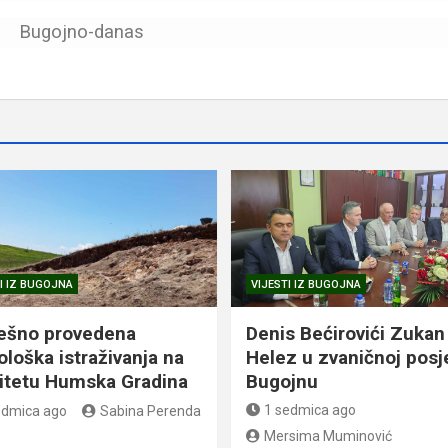
Bugojno-danas
I IZ BUGOJNA
VIJESTI IZ BUGOJNA
ešno provedena
Denis Bećirovići Zukan
ološka istraživanja na
Helez u zvaničnoj posj
litetu Humska Gradina
Bugojnu
1 sedmica ago
edmica ago
Sabina Perenda
Mersima Muminović