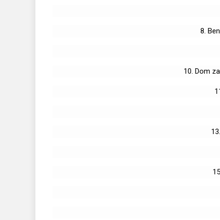
8. Be
10. Dom za
1
13
15