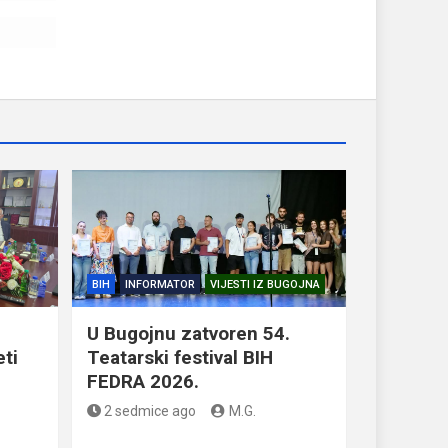
BIH
INFORMATOR
VIJESTI IZ BUGOJNA
U Bugojnu zatvoren 54.
eti
Teatarski festival BIH
FEDRA 2026.
2 sedmice ago
M.G.