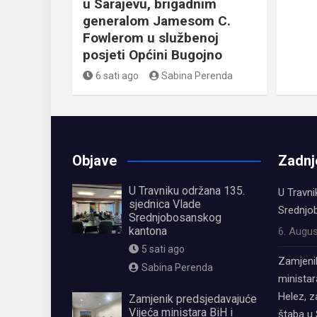
u Sarajevu, brigadnim
generalom Jamesom C.
Fowlerom u službenoj
posjeti Općini Bugojno
6 sati ago
Sabina Perenda
Objave
Zadnj
U Travniku održana 135.
U Travni
sjednica Vlade
Srednjo
Srednjobosanskog
kantona
6. Augus
5 sati ago
Zamjeni
Sabina Perenda
ministar
Helez, 
Zamjenik predsjedavajuće
Vijeća ministara BiH i
štaba u 