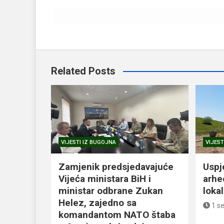
Related Posts
VIJESTI IZ BUGOJNA
VIJEST
Zamjenik predsjedavajuće
Uspj
Vijeća ministara BiH i
arhe
ministar odbrane Zukan
loka
Helez, zajedno sa
1 s
komandantom NATO štaba