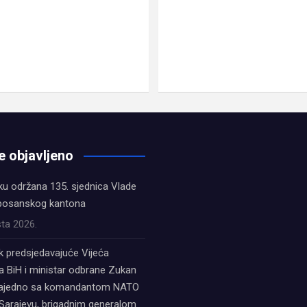
e objavljeno
ku održana 135. sjednica Vlade
bosanskog kantona
ta 2026.
k predsjedavajuće Vijeća
a BiH i ministar odbrane Zukan
zajedno sa komandantom NATO
Sarajevu, brigadnim generalom