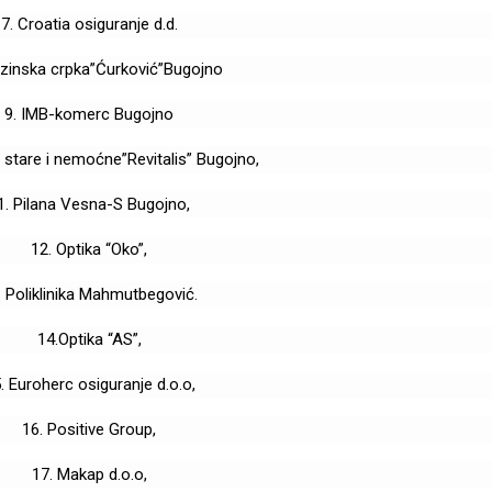
7. Croatia osiguranje d.d.
nzinska crpka”Ćurković”Bugojno
9. IMB-komerc Bugojno
 stare i nemoćne”Revitalis” Bugojno,
1. Pilana Vesna-S Bugojno,
12. Optika “Oko”,
. Poliklinika Mahmutbegović.
14.Optika “AS”,
. Euroherc osiguranje d.o.o,
16. Positive Group,
17. Makap d.o.o,