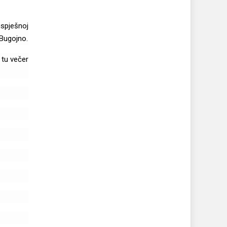
uspješnoj
 Bugojno.
 tu večer