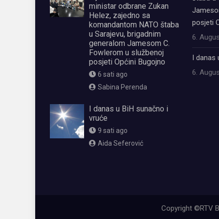
ministar odbrane Zukan
Jamesom
Helez, zajedno sa
posjeti 
komandantom NATO štaba
u Sarajevu, brigadnim
6. Augus
generalom Jamesom C.
Fowlerom u službenoj
I danas 
posjeti Općini Bugojno
6. Augus
6 sati ago
Sabina Perenda
I danas u BiH sunačno i
vruće
9 sati ago
Aida Seferović
олимп казино
Copyright ©RTV B