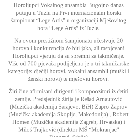
Horoljupci Vokalnog ansambla Bugojno danas
putuju u Tuzlu na Prvi internacionalni horski
šampionat “Lege Artis” u organizaciji Mješovitog
hora “Lege Artis” iz Tuzle.
Na ovom prestižnom šampionatu učestvuje 20
horova i konkurencija će biti jaka, ali raspjevani
Horoljupci vjeruju da su spremni za takmičenje.
Više od 700 pjevača podijeljeno je u tri takmičarske
kategorije: dječiji horovi, vokalni ansambli (muški i
ženski horovi) te mješoviti horovi.
Žiri čine afirmisani dirigenti i kompoozitori iz četiri
zemlje. Predsjednik žirija je Rešad Arnautović
(Muzička akademija Sarajevo, BiH) Zapro Zaprov
(Muzička akademija Skoplje, Makedonija) , Robert
Homen (Muzička akademija Zagreb, Hrvatska) i
Miloš Trajković (direktor MŠ “Mokranjac”