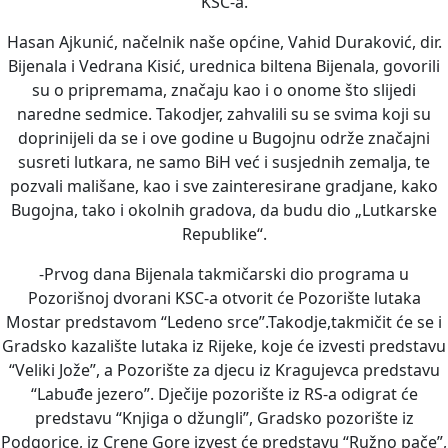
KSC-a.
Hasan Ajkunić, načelnik naše općine, Vahid Duraković, dir.
Bijenala i Vedrana Kisić, urednica biltena Bijenala, govorili
su o pripremama, značaju kao i o onome što slijedi
naredne sedmice. Takodjer, zahvalili su se svima koji su
doprinijeli da se i ove godine u Bugojnu održe značajni
susreti lutkara, ne samo BiH već i susjednih zemalja, te
pozvali mališane, kao i sve zainteresirane gradjane, kako
Bugojna, tako i okolnih gradova, da budu dio „Lutkarske
Republike“.
-Prvog dana Bijenala takmičarski dio programa u
Pozorišnoj dvorani KSC-a otvorit će Pozorište lutaka
Mostar predstavom “Ledeno srce”.Takodje,takmičit će se i
Gradsko kazalište lutaka iz Rijeke, koje će izvesti predstavu
“Veliki Jože”, a Pozorište za djecu iz Kragujevca predstavu
“Labuđe jezero”. Dječije pozorište iz RS-a odigrat će
predstavu “Knjiga o džungli”, Gradsko pozorište iz
Podgorice, iz Crene Gore izvest će predstavu “Ružno pače”,