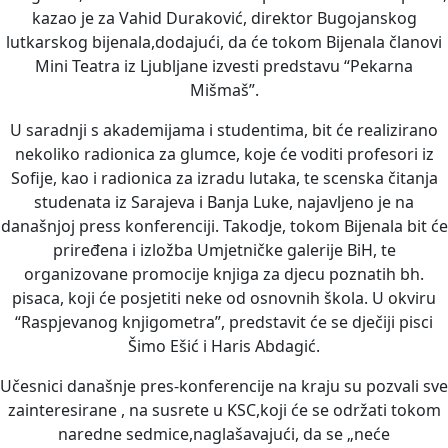
kazao je za Vahid Duraković, direktor Bugojanskog
lutkarskog bijenala,dodajući, da će tokom Bijenala članovi
Mini Teatra iz Ljubljane izvesti predstavu “Pekarna
Mišmaš”.
U saradnji s akademijama i studentima, bit će realizirano
nekoliko radionica za glumce, koje će voditi profesori iz
Sofije, kao i radionica za izradu lutaka, te scenska čitanja
studenata iz Sarajeva i Banja Luke, najavljeno je na
današnjoj press konferenciji. Takodje, tokom Bijenala bit će
priređena i izložba Umjetničke galerije BiH, te
organizovane promocije knjiga za djecu poznatih bh.
pisaca, koji će posjetiti neke od osnovnih škola. U okviru
“Raspjevanog knjigometra”, predstavit će se dječiji pisci
Šimo Ešić i Haris Abdagić.
Učesnici današnje pres-konferencije na kraju su pozvali sve
zainteresirane , na susrete u KSC,koji će se održati tokom
naredne sedmice,naglašavajući, da se „neće