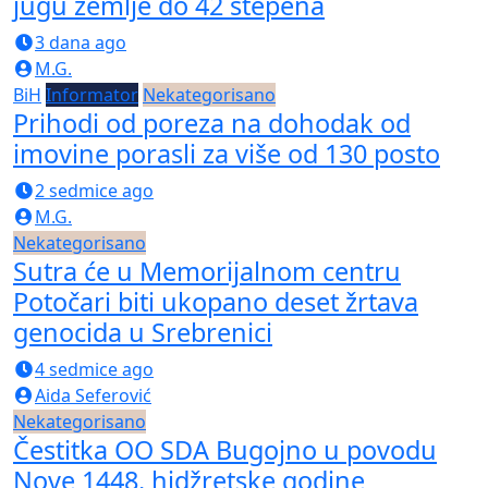
jugu zemlje do 42 stepena
3 dana ago
M.G.
BiH
Informator
Nekategorisano
Prihodi od poreza na dohodak od
imovine porasli za više od 130 posto
2 sedmice ago
M.G.
Nekategorisano
Sutra će u Memorijalnom centru
Potočari biti ukopano deset žrtava
genocida u Srebrenici
4 sedmice ago
Aida Seferović
Nekategorisano
Čestitka OO SDA Bugojno u povodu
Nove 1448. hidžretske godine