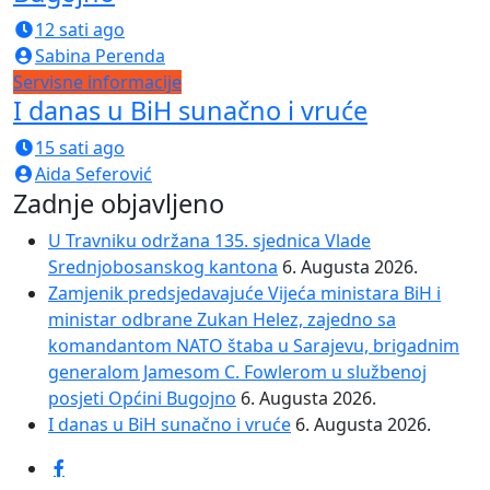
12 sati ago
Sabina Perenda
Servisne informacije
I danas u BiH sunačno i vruće
15 sati ago
Aida Seferović
Zadnje objavljeno
олимп казино
U Travniku održana 135. sjednica Vlade
Srednjobosanskog kantona
6. Augusta 2026.
Zamjenik predsjedavajuće Vijeća ministara BiH i
ministar odbrane Zukan Helez, zajedno sa
komandantom NATO štaba u Sarajevu, brigadnim
generalom Jamesom C. Fowlerom u službenoj
posjeti Općini Bugojno
6. Augusta 2026.
I danas u BiH sunačno i vruće
6. Augusta 2026.