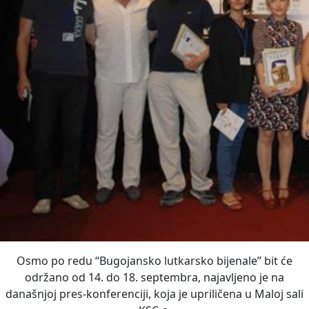
Osmo po redu “Bugojansko lutkarsko bijenale” bit će
održano od 14. do 18. septembra, najavljeno je na
današnjoj pres-konferenciji, koja je upriličena u Maloj sali