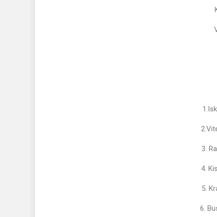
1.
2.V
3.
4. 
5. 
6. 