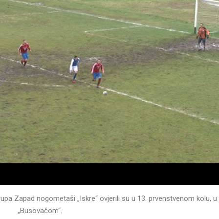
upa Zapad nogometaši „Iskre“ ovjerili su u 13. prvenstvenom kolu, u
„Busovačom“.