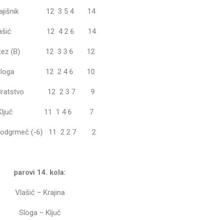
Krajišnik 12 3 5 4 14
 Vlašić 12 4 2 6 14
Vitez (B) 12 3 3 6 12
. Sloga 12 2 4 6 10
 Bratstvo 12 2 3 7 9
. Ključ 11 1 4 6 7
 Podgrmeč (-6) 11 2 2 7 2
parovi 14. kola:
Vlašić – Krajina
Sloga – Ključ