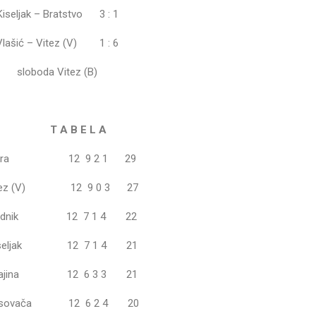
Kiseljak – Bratstvo 3 : 1
Vlašić – Vitez (V) 1 : 6
sloboda Vitez (B)
T A B E L A
Iskra 12 9 2 1 29
itez (V) 12 9 0 3 27
 Radnik 12 7 1 4 22
Kiseljak 12 7 1 4 21
Krajina 12 6 3 3 21
Busovača 12 6 2 4 20