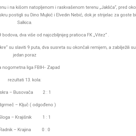
enu i na kišom natopljenom i raskvašenom terenu „Jaklića“, pred ok
Iskru postigli su Dino Mujkić i Elvedin Nebić, dok je strijelac za goste 
Salkica.
 bodova, dva više od najozbiljnijeg pratioca FK „Vitez“ .
re“ su slaviti 9 puta, dva susreta su okončali remijem, a zabilježili 
jedan poraz
a nogometna liga FBIH- Zapad
rezultati 13. kola:
Iskra – Busovača 2 : 1
grmeč – Ključ ( odgođeno )
Sloga – Krajišnik 1 : 1
Radnik – Krajina 0 : 0