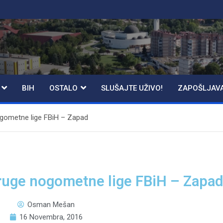
BIH
OSTALO
SLUŠAJTE UŽIVO!
ZAPOŠLJAV
nogometne lige FBiH – Zapad
Druge nogometne lige FBiH – Zapa
Osman Mešan
16 Novembra, 2016