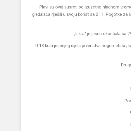
Plavi su ovaj susret, po izuzetno hladnom vrem
gledalaca riješili u svoju korist sa 2 : 1. Pogotke za 
„Iskra“ je jesen okončala sa 29
U 13 kola jesenjeg dijela prvenstva nogometaši „Isk
Drug
Pod