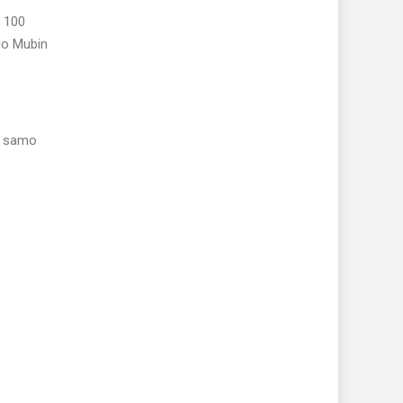
o 100
bio Mubin
su samo