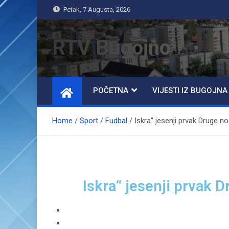
Petak, 7 Augusta, 2026
RTV Bugojno
POČETNA
VIJESTI IZ BUGOJNA
Home
Sport
Fudbal
Iskra“ jesenji prvak Druge 
Iskra“ jesenji prvak 