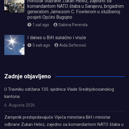
ministar odbrane Zukan Helez, zajedno sa
komandantom NATO štaba u Sarajevu, brigadnim
generalom Jamesom C. Fowlerom u službenoj
posjeti Općini Bugojno
1 sat ago
Sabina Perenda
I danas u BiH sunačno i vruće
5 sati ago
Aida Seferović
олимп казино
Zadnje objavljeno
U Travniku održana 135. sjednica Vlade Srednjobosanskog
kantona
6. Augusta 2026.
Zamjenik predsjedavajuće Vijeća ministara BiH i ministar
odbrane Zukan Helez, zajedno sa komandantom NATO štaba u