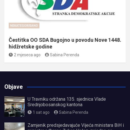
NEKATEGORISANO
Čestitka OO SDA Bugojno u povodu Nove 1448.
hidžretske godine
2 mjeseca ago
Sabina Perenda
Objave
U Travniku održana 135. sjednica Vlade
Srednjobosanskog kantona
1 sat ago
Sabina Perenda
Zamjenik predsjedavajuće Vijeća ministara BiH i