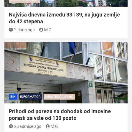
NEKATEGORISANO
Najviša dnevna između 33 i 39, na jugu zemlje
do 42 stepena
2 dana ago
M.G.
BIH
INFORMATOR
NEKATEGORISANO
Prihodi od poreza na dohodak od imovine
porasli za više od 130 posto
2 sedmice ago
M.G.