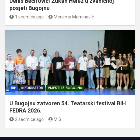
Denis Bećirovići Zukan Helez u zvaničnoj
posjeti Bugojnu
1 sedmica ago
Mersima Muminović
BIH
INFORMATOR
VIJESTI IZ BUGOJNA
U Bugojnu zatvoren 54. Teatarski festival BIH
FEDRA 2026.
2 sedmice ago
M.G.