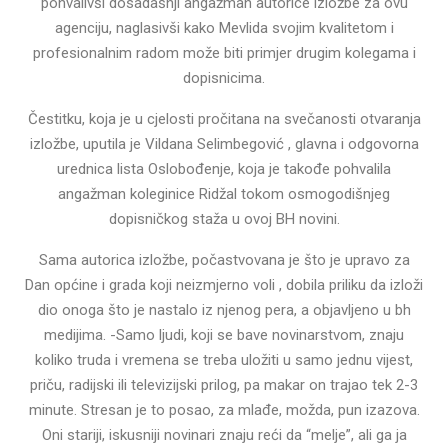
pohvalivši dosadašnji angažman autorice izložbe za ovu
agenciju, naglasivši kako Mevlida svojim kvalitetom i
profesionalnim radom može biti primjer drugim kolegama i
dopisnicima.
Čestitku, koja je u cjelosti pročitana na svečanosti otvaranja
izložbe, uputila je Vildana Selimbegović , glavna i odgovorna
urednica lista Oslobođenje, koja je takođe pohvalila
angažman koleginice Ridžal tokom osmogodišnjeg
dopisničkog staža u ovoj BH novini.
Sama autorica izložbe, počastvovana je što je upravo za
Dan općine i grada koji neizmjerno voli , dobila priliku da izloži
dio onoga što je nastalo iz njenog pera, a objavljeno u bh
medijima. -Samo ljudi, koji se bave novinarstvom, znaju
koliko truda i vremena se treba uložiti u samo jednu vijest,
priču, radijski ili televizijski prilog, pa makar on trajao tek 2-3
minute. Stresan je to posao, za mlađe, možda, pun izazova.
Oni stariji, iskusniji novinari znaju reći da “melje”, ali ga ja