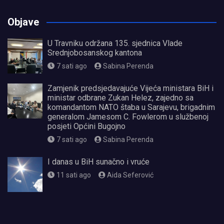
Objave
U Travniku održana 135. sjednica Vlade
Srednjobosanskog kantona
7 sati ago
Sabina Perenda
Zamjenik predsjedavajuće Vijeća ministara BiH i
ministar odbrane Zukan Helez, zajedno sa
komandantom NATO štaba u Sarajevu, brigadnim
generalom Jamesom C. Fowlerom u službenoj
posjeti Općini Bugojno
7 sati ago
Sabina Perenda
I danas u BiH sunačno i vruće
11 sati ago
Aida Seferović
олимп казино