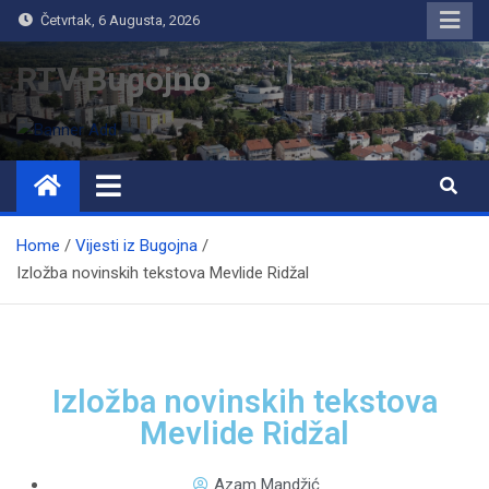
Četvrtak, 6 Augusta, 2026
RTV Bugojno
Home
Vijesti iz Bugojna
Izložba novinskih tekstova Mevlide Ridžal
Izložba novinskih tekstova
Mevlide Ridžal
Azam Mandžić