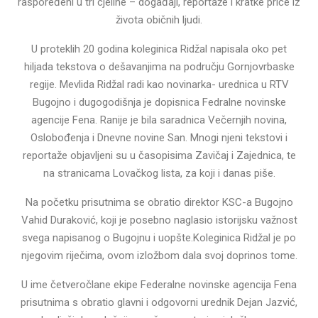
raspoređeni u tri cjeline – događaji, reportaže i kratke priče iz
života običnih ljudi.
U proteklih 20 godina koleginica Ridžal napisala oko pet
hiljada tekstova o dešavanjima na području Gornjovrbaske
regije. Mevlida Ridžal radi kao novinarka- urednica u RTV
Bugojno i dugogodišnja je dopisnica Fedralne novinske
agencije Fena. Ranije je bila saradnica Večernjih novina,
Oslobođenja i Dnevne novine San. Mnogi njeni tekstovi i
reportaže objavljeni su u časopisima Zavičaj i Zajednica, te
na stranicama Lovačkog lista, za koji i danas piše.
Na početku prisutnima se obratio direktor KSC-a Bugojno
Vahid Duraković, koji je posebno naglasio istorijsku važnost
svega napisanog o Bugojnu i uopšte.Koleginica Ridžal je po
njegovim riječima, ovom izložbom dala svoj doprinos tome.
U ime četveročlane ekipe Federalne novinske agencija Fena
prisutnima s obratio glavni i odgovorni urednik Dejan Jazvić,