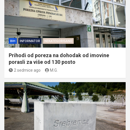
BIH
INFORMATOR
NEKATEGORISANO
Prihodi od poreza na dohodak od imovine
porasli za više od 130 posto
2 sedmice ago
M.G.