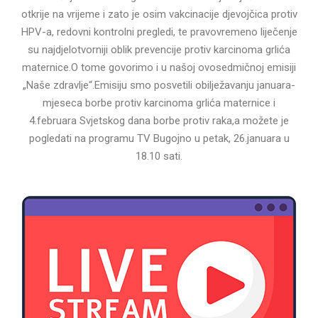
otkrije na vrijeme i zato je osim vakcinacije djevojčica protiv
HPV-a, redovni kontrolni pregledi, te pravovremeno liječenje
su najdjelotvorniji oblik prevencije protiv karcinoma grlića
maternice.O tome govorimo i u našoj ovosedmičnoj emisiji
„Naše zdravlje“.Emisiju smo posvetili obilježavanju januara-
mjeseca borbe protiv karcinoma grlića maternice i
4.februara Svjetskog dana borbe protiv raka,a možete je
pogledati na programu TV Bugojno u petak, 26.januara u
18.10 sati.