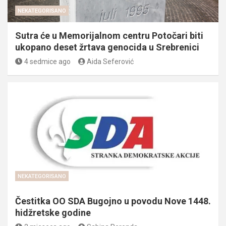
NEKATEGORISANO
Sutra će u Memorijalnom centru Potočari biti
ukopano deset žrtava genocida u Srebrenici
4 sedmice ago
Aida Seferović
NEKATEGORISANO
Čestitka OO SDA Bugojno u povodu Nove 1448.
hidžretske godine