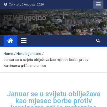
Četvrtak, 6 Augusta, 2026
RTV Bugojno
Home
Nekategorisano
Januar se u svijetu obilježava kao mjesec borbe protiv
karcinoma grlića maternice
Januar se u svijetu obilježava
kao mjesec borbe protiv