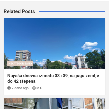
Related Posts
NEKATEGORISANO
Najviša dnevna između 33 i 39, na jugu zemlje
do 42 stepena
2 dana ago
M.G.