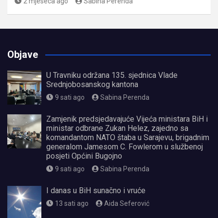
2 mjeseca ago
Sabina Perenda
Objave
U Travniku održana 135. sjednica Vlade
Srednjobosanskog kantona
9 sati ago
Sabina Perenda
Zamjenik predsjedavajuće Vijeća ministara BiH i
ministar odbrane Zukan Helez, zajedno sa
komandantom NATO štaba u Sarajevu, brigadnim
generalom Jamesom C. Fowlerom u službenoj
posjeti Općini Bugojno
9 sati ago
Sabina Perenda
I danas u BiH sunačno i vruće
13 sati ago
Aida Seferović