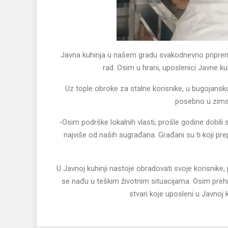
Javna kuhinja u našem gradu svakodnevno priprema
rad. Osim u hrani, uposlenici Javne k
Uz tople obroke za stalne korisnike, u bugojansko
posebno u zimsk
-Osim podrške lokalnih vlasti, prošle godine dobili 
najviše od naših sugrađana. Građani su ti koji pr
U Javnoj kuhinji nastoje obradovati svoje korisnik
se nađu u teškim životnim situacijama. Osim preh
stvari koje uposleni u Javnoj 