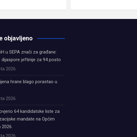
e objavljeno
iH u SEPA znači za građane:
z dijaspore jeftinije za 94 posto
ta 2026.
ijena hrane blago porastao u
ta 2026.
ovjerio 64 kandidatske liste za
acijske mandate na Općim
 2026.
ta 2026.