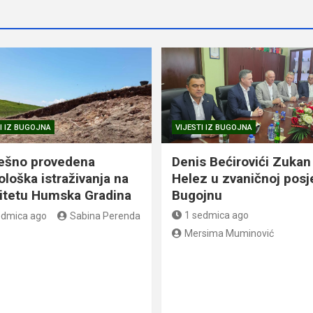
I IZ BUGOJNA
VIJESTI IZ BUGOJNA
ešno provedena
Denis Bećirovići Zukan
ološka istraživanja na
Helez u zvaničnoj posj
litetu Humska Gradina
Bugojnu
1 sedmica ago
edmica ago
Sabina Perenda
Mersima Muminović