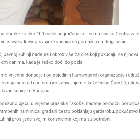
 obroke za oko 100 naših sugrađana koji su na spisku Centra za so
uhinje svakodnevno svojim korisnicima pomažu i na drugi način.
j Javnoj kuhinji nađe se i obrok više za one koji pokucaju na njihova 
im danima, kada je teško doći do posla.
smo vrijedne donacije i od pojedinih humanitarnih organizacija i udruže
epoznaju naš rad i od srca im zahvaljujem – kaže Edina Čardžić, rukov
Javne kuhinje u Bugojnu.
e, posebno djecu u vrijeme praznika.Takoše, nastoje pomoći i porodic
rambenih namirnica, građani često poklanjaju garderobu, pokućstvo 
kuhinji proslijede svojim korisnicima kojima su potrebni.