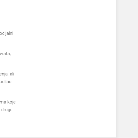
cijalni
vrata,
nja, ali
odilac
ama koje
i druge