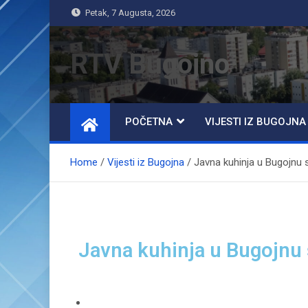
Petak, 7 Augusta, 2026
RTV Bugojno
POČETNA
VIJESTI IZ BUGOJNA
Home
Vijesti iz Bugojna
Javna kuhinja u Bugojnu 
Javna kuhinja u Bugojnu