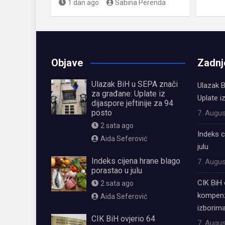
1 dan ago
Sabina Perenda
Objave
Zadnj
Ulazak BiH u SEPA znači
Ulazak B
za građane: Uplate iz
Uplate i
dijaspore jeftinije za 94
posto
7. Augus
2 sata ago
Indeks c
Aida Seferović
julu
Indeks cijena hrane blago
7. Augus
porastao u julu
CIK BiH 
2 sata ago
kompenz
Aida Seferović
izborima
CIK BiH ovjerio 64
7. Augus