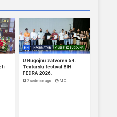
BIH
INFORMATOR
VIJESTI IZ BUGOJNA
U Bugojnu zatvoren 54.
eti
Teatarski festival BIH
FEDRA 2026.
2 sedmice ago
M.G.