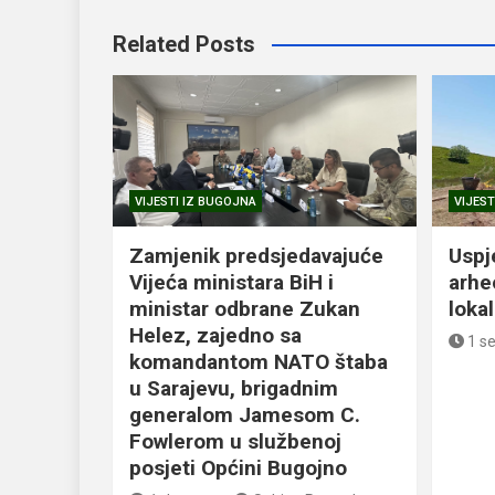
Related Posts
VIJESTI IZ BUGOJNA
VIJEST
Zamjenik predsjedavajuće
Uspj
Vijeća ministara BiH i
arhe
ministar odbrane Zukan
loka
Helez, zajedno sa
1 s
komandantom NATO štaba
u Sarajevu, brigadnim
generalom Jamesom C.
Fowlerom u službenoj
posjeti Općini Bugojno