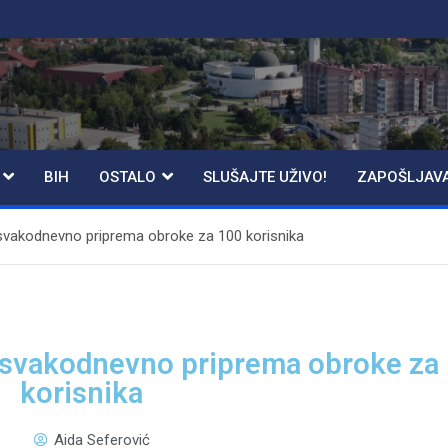
BIH
OSTALO
SLUŠAJTE UŽIVO!
ZAPOŠLJAV
svakodnevno priprema obroke za 100 korisnika
 svakodnevno priprema obroke za
korisnika
Aida Seferović