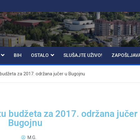
BIH
OSTALO
SLUŠAJTE UŽIVO!
ZAPOŠLJAV
budžeta za 2017. održana jučer u Bugojnu
u budžeta za 2017. održana jučer
Bugojnu
M.G.