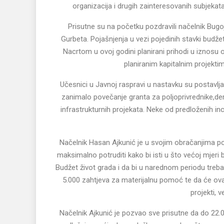
organizacija i drugih zainteresovanih subjeka
Prisutne su na početku pozdravili načelnik Bugo
Gurbeta. Pojašnjenja u vezi pojedinih stavki budžet
Nacrtom u ovoj godini planirani prihodi u iznosu 
planiranim kapitalnim projekti
Učesnici u Javnoj raspravi u nastavku su postavljali 
zanimalo povečanje granta za poljoprivrednike,de
infrastrukturnih projekata. Neke od predloženih in
Načelnik Hasan Ajkunić je u svojim obračanjima p
maksimalno potruditi kako bi isti u što većoj mjeri bi
Budžet život grada i da bi u narednom periodu trebalo
5.000 zahtjeva za materijalnu pomoć te da će ova 
projekti, 
Načelnik Ajkunić je pozvao sve prisutne da do 22.0