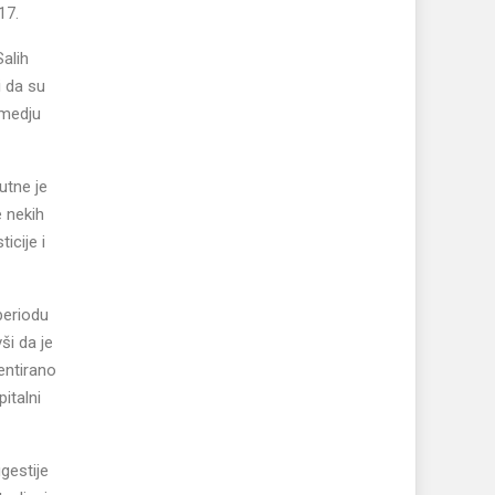
17.
Salih
i da su
 medju
sutne je
 nekih
icije i
periodu
ši da je
dentirano
italni
gestije