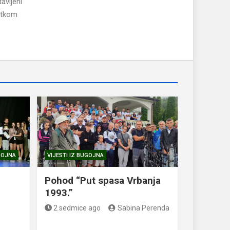
avljeni
četkom
UGOJNA
VIJESTI IZ BUGOJNA
.
Pohod “Put spasa Vrbanja
1993.”
2 sedmice ago
Sabina Perenda