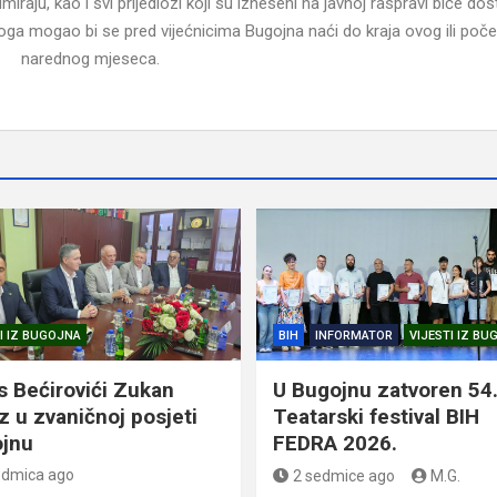
ju, kao i svi prijedlozi koji su izneseni na javnoj raspravi biće dost
loga mogao bi se pred vijećnicima Bugojna naći do kraja ovog ili po
narednog mjeseca.
I IZ BUGOJNA
BIH
INFORMATOR
VIJESTI IZ B
s Bećirovići Zukan
U Bugojnu zatvoren 54
z u zvaničnoj posjeti
Teatarski festival BIH
jnu
FEDRA 2026.
edmica ago
2 sedmice ago
M.G.