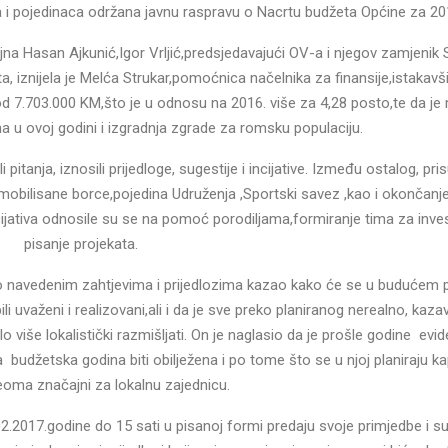
ta i pojedinaca održana javnu raspravu o Nacrtu budžeta Općine za 20
jna Hasan Ajkunić,Igor Vrljić,predsjedavajući OV-a i njegov zamjenik 
a, iznijela je Melća Strukar,pomoćnica načelnika za finansije,istakavš
od 7.703.000 KM,što je u odnosu na 2016. više za 4,28 posto,te da je
ma u ovoj godini i izgradnja zgrade za romsku populaciju.
pitanja, iznosili prijedloge, sugestije i incijative. Između ostalog, pri
mobilisane borce,pojedina Udruženja ,Sportski savez ,kao i okončanje
cijativa odnosile su se na pomoć porodiljama,formiranje tima za invest
pisanje projekata.
o navedenim zahtjevima i prijedlozima kazao kako će se u budućem 
li uvaženi i realizovani,ali i da je sve preko planiranog nerealno, kazav
 više lokalistički razmišljati. On je naglasio da je prošle godine evi
budžetska godina biti obilježena i po tome što se u njoj planiraju kap
veoma značajni za lokalnu zajednicu.
2.2017.godine do 15 sati u pisanoj formi predaju svoje primjedbe i su