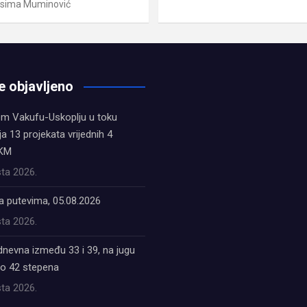
sima Muminović
e objavljeno
em Vakufu-Uskoplju u toku
ja 13 projekata vrijednih 4
 KM
ta 2026.
a putevima, 05.08.2026
ta 2026.
dnevna između 33 i 39, na jugu
do 42 stepena
ta 2026.