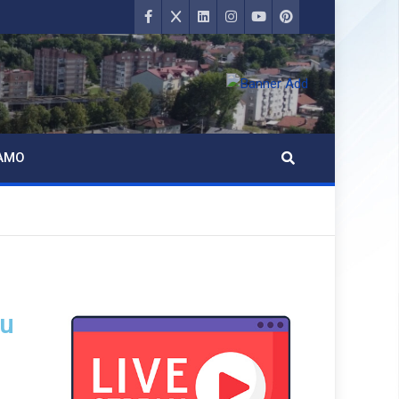
AMO
 u