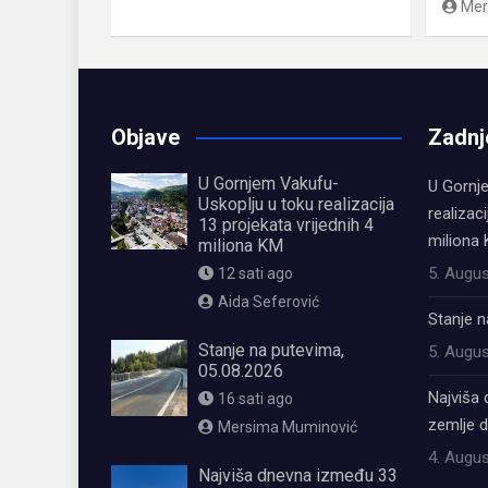
Mer
Objave
Zadnj
U Gornjem Vakufu-
U Gornj
Uskoplju u toku realizacija
realizaci
13 projekata vrijednih 4
miliona
miliona KM
5. Augus
12 sati ago
Aida Seferović
Stanje n
Stanje na putevima,
5. Augus
05.08.2026
Najviša 
16 sati ago
zemlje 
Mersima Muminović
4. Augus
Najviša dnevna između 33