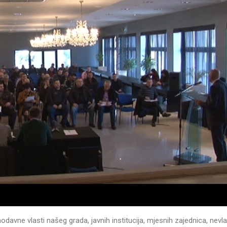
odavne vlasti našeg grada, javnih institucija, mjesnih zajednica, nevla