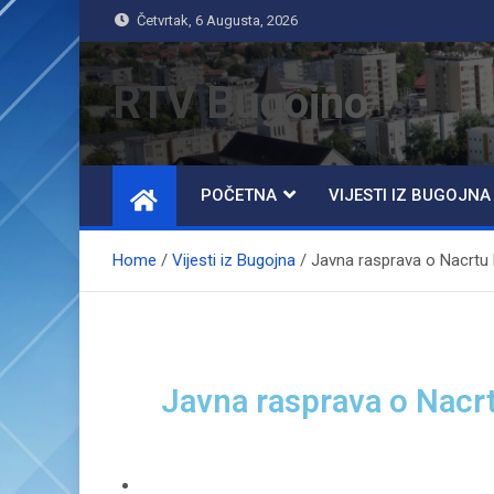
Četvrtak, 6 Augusta, 2026
RTV Bugojno
POČETNA
VIJESTI IZ BUGOJNA
Home
Vijesti iz Bugojna
Javna rasprava o Nacrtu 
Javna rasprava o Nacrt