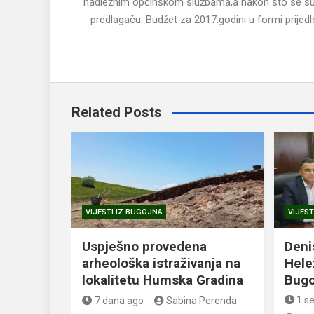
nadležnim općinskom službama,a nakon što se sumira
predlagaču. Budžet za 2017.godini u formi prijed
Related Posts
VIJESTI IZ BUGOJNA
VIJEST
Uspješno provedena
Deni
arheološka istraživanja na
Hele
lokalitetu Humska Gradina
Bugo
1 s
7 dana ago
Sabina Perenda