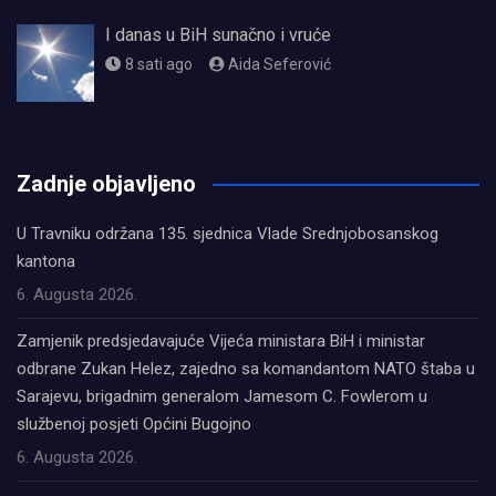
I danas u BiH sunačno i vruće
8 sati ago
Aida Seferović
олимп казино
Zadnje objavljeno
U Travniku održana 135. sjednica Vlade Srednjobosanskog
kantona
6. Augusta 2026.
Zamjenik predsjedavajuće Vijeća ministara BiH i ministar
odbrane Zukan Helez, zajedno sa komandantom NATO štaba u
Sarajevu, brigadnim generalom Jamesom C. Fowlerom u
službenoj posjeti Općini Bugojno
6. Augusta 2026.