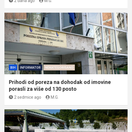
2 dana ago
M.G.
BIH
INFORMATOR
NEKATEGORISANO
Prihodi od poreza na dohodak od imovine
porasli za više od 130 posto
2 sedmice ago
M.G.