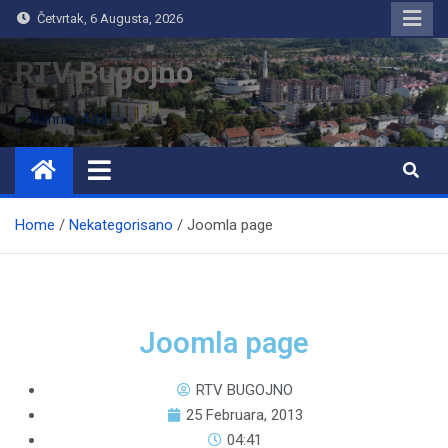
Četvrtak, 6 Augusta, 2026
RTV Bugojno
Home
Nekategorisano
Joomla page
Joomla page
RTV BUGOJNO
25 Februara, 2013
04:41