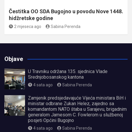
Čestitka OO SDA Bugojno u povodu Nove 1448.
hidžretske godine
2 mjeseca ago
Sabina Perenda
Objave
U Travniku održana 135. sjednica Vlade
Srednjobosanskog kantona
4 sata ago
Sabina Perenda
Zamjenik predsjedavajuće Vijeća ministara BiH i
ministar odbrane Zukan Helez, zajedno sa
komandantom NATO štaba u Sarajevu, brigadnim
generalom Jamesom C. Fowlerom u službenoj
posjeti Općini Bugojno
4 sata ago
Sabina Perenda