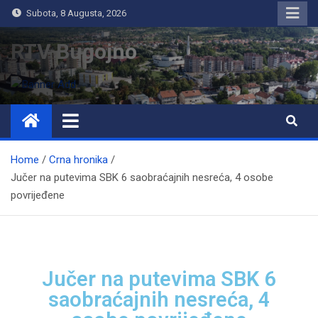
Subota, 8 Augusta, 2026
RTV Bugojno
Home
Crna hronika
Jučer na putevima SBK 6 saobraćajnih nesreća, 4 osobe
povrijeđene
Jučer na putevima SBK 6
saobraćajnih nesreća, 4