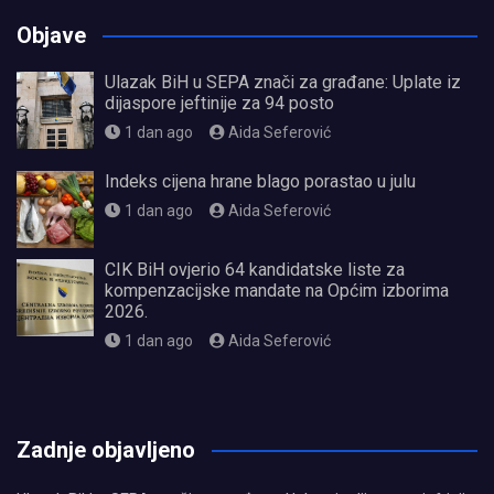
Objave
Ulazak BiH u SEPA znači za građane: Uplate iz
dijaspore jeftinije za 94 posto
1 dan ago
Aida Seferović
Indeks cijena hrane blago porastao u julu
1 dan ago
Aida Seferović
CIK BiH ovjerio 64 kandidatske liste za
kompenzacijske mandate na Općim izborima
2026.
1 dan ago
Aida Seferović
олимп казино
Zadnje objavljeno