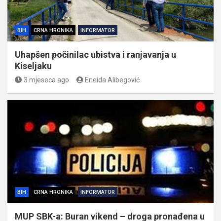
BIH
CRNA HRONIKA
INFORMATOR
Uhapšen počinilac ubistva i ranjavanja u
Kiseljaku
3 mjeseca ago
Eneida Alibegović
BIH
CRNA HRONIKA
INFORMATOR
MUP SBK-a: Buran vikend – droga pronađena u