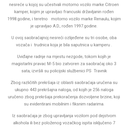
nesreće u kojoj su učestvali motorno vozilo marke Citroen
kamper, kojim je upravljao francuski državljanin rođen
1998.godine, i teretno motorno vozilo marke Renaulu, kojim
je upravljao A.D., rođen 1997.godine.
U ovoj saobraćajnoj nesreći ozlijeđene su tri osobe, oba
vozača i trudnica koja je bila saputnica u kamperu .
Uviđajne radnje na mjestu nezgode, tokom kojih je
magistarlni pravac M-5 bio zatvoren za saobraćaj oko 3
sata, izvršili su policijski službenici PS Travnik
Zbog različitih prekršaja iz oblasti saobraćaja uručena su
ukupno 443 prekršajna naloga, od kojih je 256 naloga
uručeno zbog prekršaja prekoračenja dozvoljene brzine, koji
su evidentirani mobilnim i fiksnim radarima.
Iz saobraćaja je zbog upravljanja vozilom pod dejstvom
alkohola ili bez položenog vozačkog ispita isključeno 7