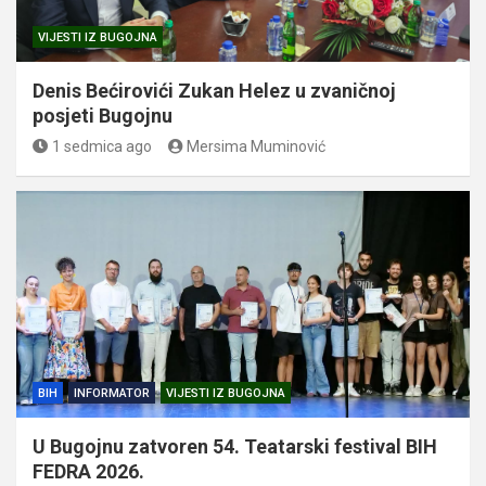
VIJESTI IZ BUGOJNA
Denis Bećirovići Zukan Helez u zvaničnoj
posjeti Bugojnu
1 sedmica ago
Mersima Muminović
BIH
INFORMATOR
VIJESTI IZ BUGOJNA
U Bugojnu zatvoren 54. Teatarski festival BIH
FEDRA 2026.