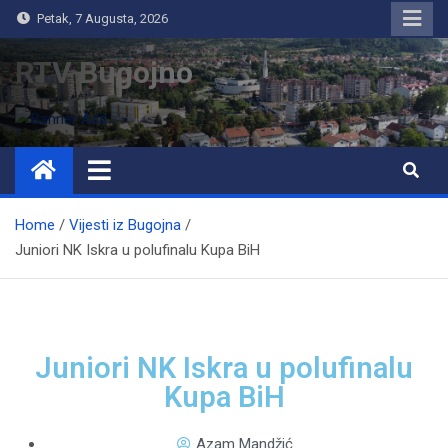
Petak, 7 Augusta, 2026
RTV Bugojno
Home
Vijesti iz Bugojna
Juniori NK Iskra u polufinalu Kupa BiH
Juniori NK Iskra u polufinalu
Kupa BiH
Azam Mandžić