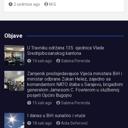
2 sedmice ago
M.G.
Objave
U Travniku održana 135. sjednica Vlade
Srednjobosanskog kantona
14 sati ago
Sabina Perenda
Zamjenik predsjedavajuće Vijeća ministara BiH i
ministar odbrane Zukan Helez, zajedno sa
komandantom NATO štaba u Sarajevu, brigadnim
generalom Jamesom C. Fowlerom u službenoj
posjeti Općini Bugojno
15 sati ago
Sabina Perenda
I danas u BiH sunačno i vruće
18 sati ago
Aida Seferović