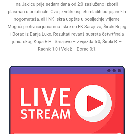
na Jakliću prije sedam dana od 2:0 zasluženo izborili
plasman u polufinale. Ovo je veliki uspjeh mladih bugojanskih
nogometaša, ali i NK Iskra uopšte u posljednje vrijeme.
Mogući protivnici juniorima Iskre su FK Sarajevo, Široki Brijeg
i Borac iz Banja Luke. Rezultati revanš susreta četvrtfinala
juniorskog Kupa BiH : Sarajevo – Zvijezda 5:0, Široki B. –
Radnik 1:0 i Velež – Borac 0:1.