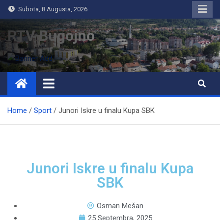
Subota, 8 Augusta, 2026
RTV Bugojno
Home
Sport
Junori Iskre u finalu Kupa SBK
Junori Iskre u finalu Kupa
SBK
Osman Mešan
25 Septembra, 2025