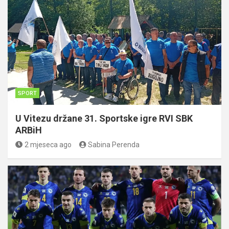
SPORT
U Vitezu držane 31. Sportske igre RVI SBK
ARBiH
2 mjeseca ago
Sabina Perenda