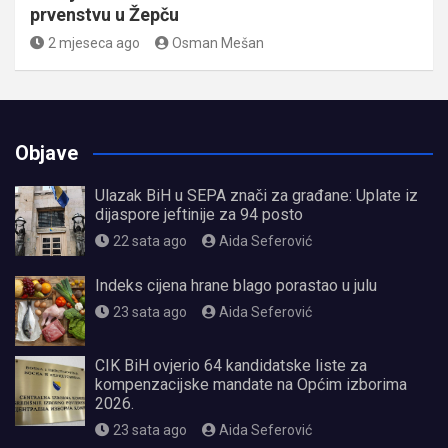
prvenstvu u Žepču
2 mjeseca ago
Osman Mešan
Objave
Ulazak BiH u SEPA znači za građane: Uplate iz
dijaspore jeftinije za 94 posto
22 sata ago
Aida Seferović
Indeks cijena hrane blago porastao u julu
23 sata ago
Aida Seferović
CIK BiH ovjerio 64 kandidatske liste za
kompenzacijske mandate na Općim izborima
2026.
23 sata ago
Aida Seferović