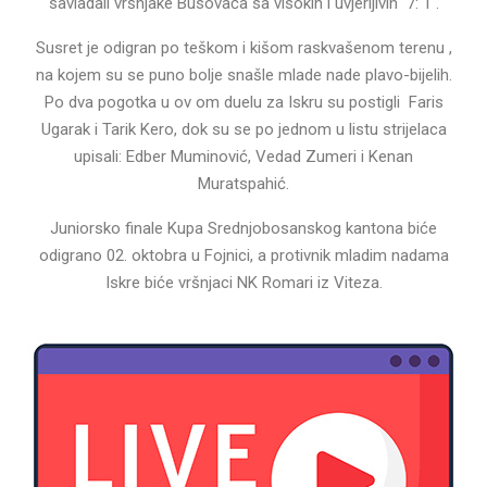
savladali vršnjake Busovača sa visokih i uvjerljivih 7: 1 .
Susret je odigran po teškom i kišom raskvašenom terenu ,
na kojem su se puno bolje snašle mlade nade plavo-bijelih.
Po dva pogotka u ov om duelu za Iskru su postigli Faris
Ugarak i Tarik Kero, dok su se po jednom u listu strijelaca
upisali: Edber Muminović, Vedad Zumeri i Kenan
Muratspahić.
Juniorsko finale Kupa Srednjobosanskog kantona biće
odigrano 02. oktobra u Fojnici, a protivnik mladim nadama
Iskre biće vršnjaci NK Romari iz Viteza.